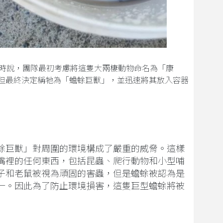
訪時說，團隊最初考慮將這隻大兩棲動物命名為「康
Park），但最終決定稱牠為「蟾蜍巨獸」，並迅速將其放入容器
蜍巨獸」對周圍的環境構成了嚴重的威脅。這樣
嘴裡的任何東西，包括昆蟲、爬行動物和小型哺
子和老鼠被視為頑固的害蟲，但是蟾蜍被認為是
一。因此為了防止環境損害，這隻巨型蟾蜍將被