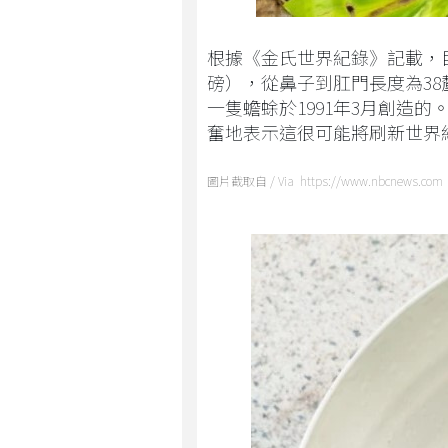
根據《金氏世界紀錄》記載，目前
磅），從鼻子到肛門長度為38
一隻蟾蜍於1991年3月創造的
奮地表示這很可能將刷新世界
圖片截取自 / Via https://www.nbcnews.com