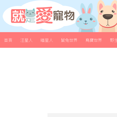
首頁
汪星人
喵星人
鼠兔世界
鳥寶世界
野