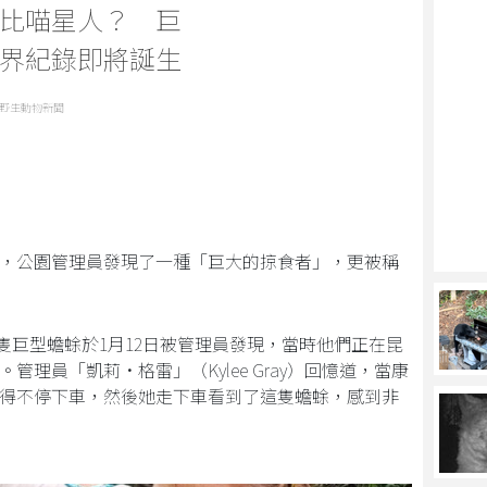
比喵星人？ 巨
界紀錄即將誕生
野生動物新聞
，公園管理員發現了一種「巨大的掠食者」，更被稱
這隻巨型蟾蜍於1月12日被管理員發現，當時他們正在昆
理員「凱莉·格雷」（Kylee Gray）回憶道，當康
得不停下車，然後她走下車看到了這隻蟾蜍，感到非