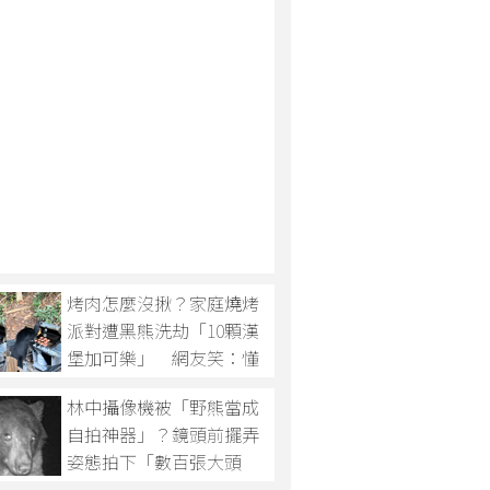
烤肉怎麼沒揪？家庭燒烤
派對遭黑熊洗劫「10顆漢
堡加可樂」 網友笑：懂
吃
林中攝像機被「野熊當成
自拍神器」？鏡頭前擺弄
姿態拍下「數百張大頭
照」笑壞大眾！