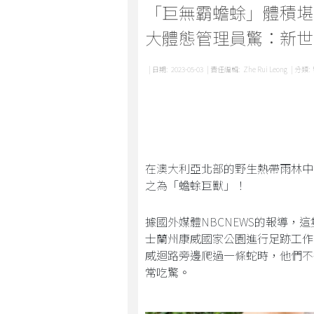
「巨無霸蟾蜍」體積堪
大體態管理員驚：新世
| 日期:
2023-05-03
| 責任編輯:
Zhe Rui Leong
| 分類:
在澳大利亞北部的野生熱帶雨林中
之為「蟾蜍巨獸」！
據國外媒體NBCNEWS的報導，
士蘭州康威國家公園進行足跡工作。管
威迴路旁邊爬過一條蛇時，他們不
常吃驚。