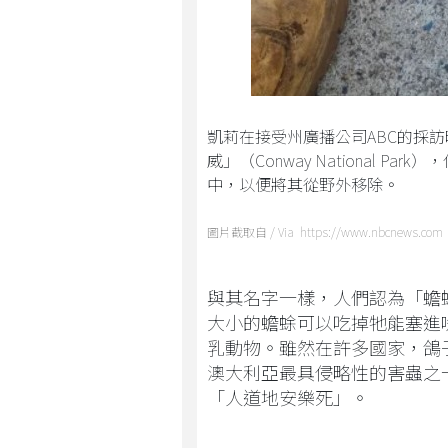
凱莉在接受州廣播公司ABC的採
威」（Conway National 
中，以便將其從野外移除。
圖片截取自 / Via https://www.nbcnews.com
與其名字一樣，人們認為「蟾
大小的蟾蜍可以吃掉牠能塞進
乳動物。雖然在許多國家，鴿
澳大利亞最具侵略性的害蟲之
「人道地安樂死」。