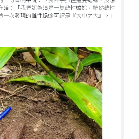
充道：「我們認為這是一隻雌性蟾蜍，雖然雌性
這一次發現的雌性蟾蜍可謂是『大中之大』。」