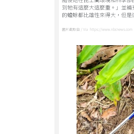
到牠有這麼大這麼重。」並補
的蟾蜍都比雄性來得大，但是
圖片截取自 / Via https://www.nbcnews.com