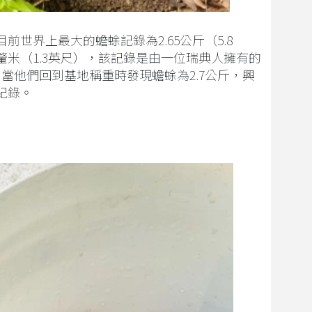
世界上最大的蟾蜍記錄為2.65公斤（5.8
釐米（1.3英尺），該記錄是由一位瑞典人擁有的
。當他們回到基地稱重時發現蟾蜍為2.7公斤，興
紀錄。