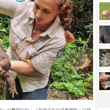
的一份聲明中說：「我伸手抓住這隻蟾蜍，沒想