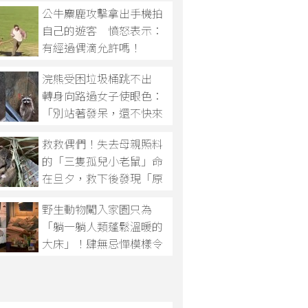
公牛麋鹿攻擊拿出手機拍
自己的遊客 憤怒表示：
有經過偶滴允許嗎！
浣熊受困垃圾桶跳不出
轉身向路過女子使眼色：
「別站著發呆，還不快來
幫幫忙！」
救救偶們！失去母親照料
的「三隻孤兒小老鼠」命
在旦夕，救下後發現「原
來不是普通的老鼠」！
野生動物闖入家園只為
「躺一躺人類蓬鬆溫暖的
大床」！肆無忌憚模樣令
屋主表示：無法忍心將其
趕走！