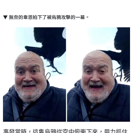
▼ 無奈的韋恩拍下了被烏鴉攻擊的一幕。
事發當時，這隻烏鴉從空中俯衝下來，用力抓住