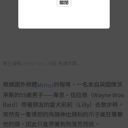
關閉
責任編輯:
Ahmei Tan
/ 分類:
鳥寶新聞
根據國外媒體
的報導，一名來自英國樸茨
Mirror
茅斯的55歲男子——韋恩·伍拉德（Wayne Woo
llard）帶著朋友的愛犬莉莉（Lilly）去散步時，
突然有一隻憤怒的烏鴉伸出鋒利的爪子瘋狂襲擊
他的頭，因此只能帶著狗狗落荒而逃。