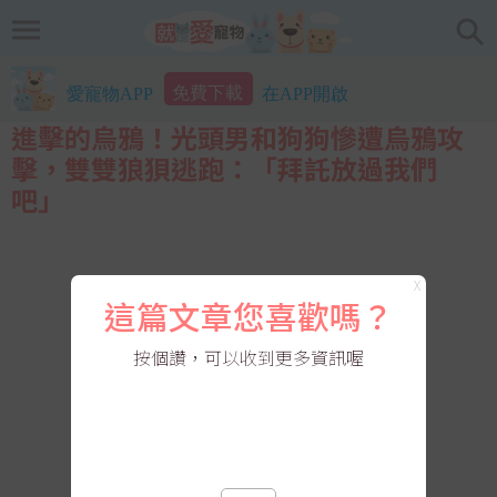
免費下載
愛寵物APP
在APP開啟
進擊的烏鴉！光頭男和狗狗慘遭烏鴉攻
擊，雙雙狼狽逃跑：「拜託放過我們
吧」
X
這篇文章您喜歡嗎？
按個讚，可以收到更多資訊喔