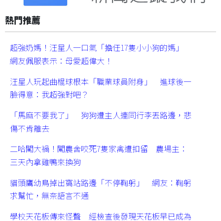
熱門推薦
超強奶媽！汪星人一口氣「擔任17隻小小狗的媽」
網友佩服表示：母愛超偉大！
汪星人玩起曲棍球根本「職業球員附身」 進球後一
臉得意：我超強對吧？
「馬麻不要我了」 狗狗遭主人連同行李丟路邊，悲
傷不肯離去
二哈闖大禍！闖農舍咬死7隻家禽遭扣留 農場主：
三天內拿雞鴨來換狗
貓頭鷹幼鳥掉出窩站路邊「不停鞠躬」 網友：鞠躬
求幫忙，無奈語言不通
學校天花板傳來怪聲 經檢查後發現天花板早已成為