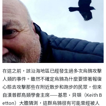
在這之前，該沿海地區已經發生過多次烏鴉攻擊
人類的事件。雖然不確定烏鴉為什麼要懷著報復
心態去攻擊那些在附近散步和跑步的民眾，但來
自漢普郡鳥類學會主席——基思·貝頓（Keith B
etton）大膽猜測，這群烏鴉很有可能曾經被人