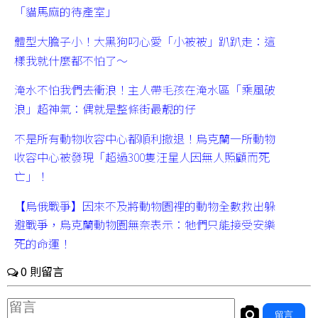
「貓馬麻的待產室」
體型大膽子小！大黑狗叼心愛「小被被」趴趴走：這
樣我就什麼都不怕了～
淹水不怕我們去衝浪！主人帶毛孩在淹水區「乘風破
浪」超神氣：偶就是整條街最靚的仔
不是所有動物收容中心都順利撤退！烏克蘭一所動物
收容中心被發現「超過300隻汪星人因無人照顧而死
亡」！
【烏俄戰爭】因來不及將動物園裡的動物全數救出躲
避戰爭，烏克蘭動物園無奈表示：牠們只能接受安樂
死的命運！