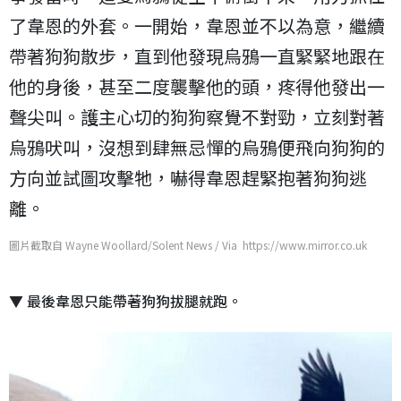
了韋恩的外套。一開始，韋恩並不以為意，繼續
帶著狗狗散步，直到他發現烏鴉一直緊緊地跟在
他的身後，甚至二度襲擊他的頭，疼得他發出一
聲尖叫。護主心切的狗狗察覺不對勁，立刻對著
烏鴉吠叫，沒想到肆無忌憚的烏鴉便飛向狗狗的
方向並試圖攻擊牠，嚇得韋恩趕緊抱著狗狗逃
離。
圖片截取自 Wayne Woollard/Solent News / Via https://www.mirror.co.uk
▼ 最後韋恩只能帶著狗狗拔腿就跑。