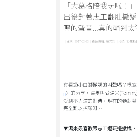
「大葛格陪我玩啦！」
出後對著志工翻肚撒嬌
嗚的聲音...真的萌到太
| 日期:
2017-03-23
| 責任編輯:
鍾文翔
| 分類:
野生動
有看過小白獅撒嬌的叫聲嗎？根據
》的分享，這隻叫做湯米(Tom
n
受到不人道的對待，現在的牠對著
完全難以招架呀~~
▼湯米最喜歡跟志工邊玩邊撒嬌，