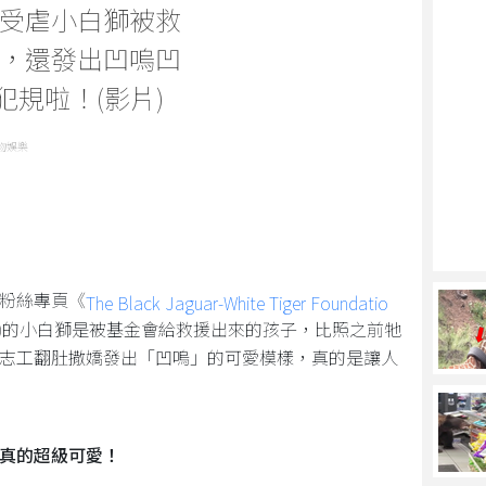
受虐小白獅被救
，還發出凹嗚凹
犯規啦！(影片)
物娛樂
粉絲專頁《
The Black Jaguar-White Tiger Foundatio
my)的小白獅是被基金會給救援出來的孩子，比照之前牠
志工翻肚撒嬌發出「凹嗚」的可愛模樣，真的是讓人
真的超級可愛！