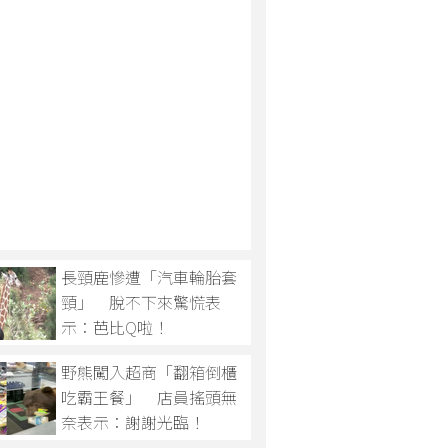
長頸鹿慘遭「汽車輪胎套
頸」 脫不下來驚慌表
示：芭比Q啦！
野熊闖入超商「翻箱倒櫃
吃霸王餐」 店員搖頭無
奈表示：謝謝光臨！