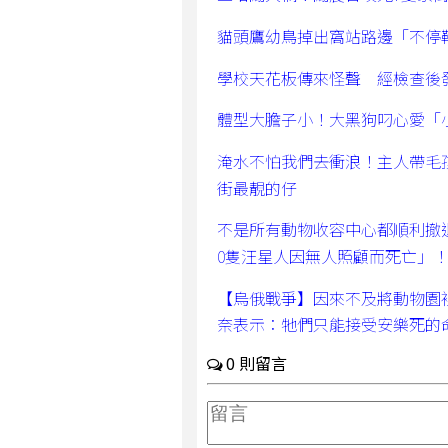
貓頭鷹幼鳥掉出窩站路邊「不停
學校天花板傳來怪聲 經檢查後
體型大膽子小！大黑狗叼心愛「
淹水不怕我們去衝浪！主人帶毛
街最靚的仔
不是所有動物收容中心都順利撤
0隻汪星人因無人照顧而死亡」
【烏俄戰爭】因來不及將動物園
奈表示：牠們只能接受安樂死的