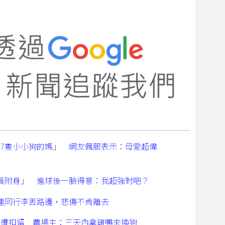
17隻小小狗的媽」 網友佩服表示：母愛超偉
員附身」 進球後一臉得意：我超強對吧？
連同行李丟路邊，悲傷不肯離去
禽遭扣留 農場主：三天內拿雞鴨來換狗