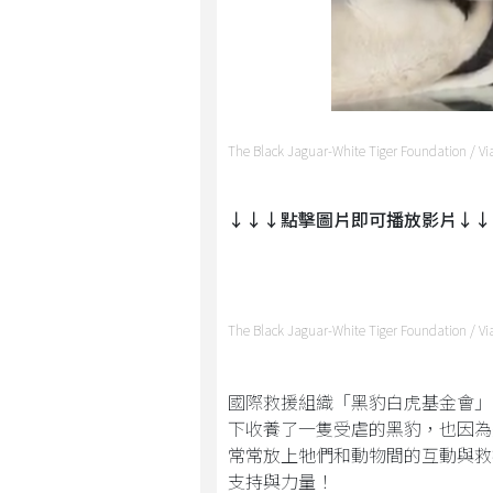
The Black Jaguar-White Tiger Foundation / V
↓↓↓點擊圖片即可播放影片↓↓
The Black Jaguar-White Tiger Foundation / V
國際救援組織「黑豹白虎基金會」
下收養了一隻受虐的黑豹，也因為
常常放上牠們和動物間的互動與救
支持與力量！