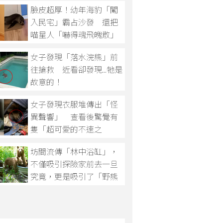
臉皮超厚！幼年海豹「闖
入民宅」霸占沙發 還把
喵星人「嚇得魂飛魄散」
女子發現「落水浣熊」前
往搶救 近看卻發現...牠是
故意的！
女子發現衣服堆傳出「怪
異聲響」 查看後驚覺有
隻「超可愛的不速之
客」！
坊間流傳「林中浴缸」，
不僅吸引探險家前去一旦
究竟，更是吸引了「野熊
一家」前去朝聖！