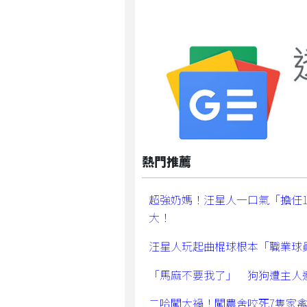
熱門推薦
超強奶媽！汪星人一口氣「擔任
大！
汪星人玩起曲棍球根本「職業球
「馬麻不要我了」 狗狗遭主人
二哈闖大禍！闖農舍咬死7隻家