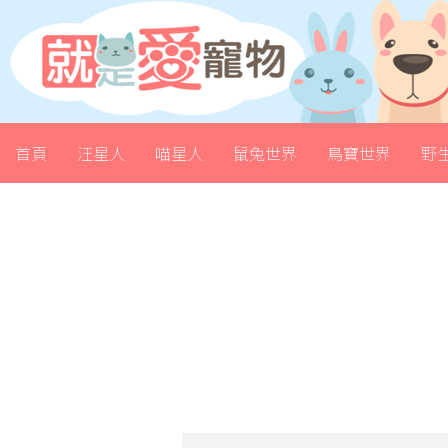
首頁
汪星人
喵星人
鼠兔世界
鳥寶世界
野