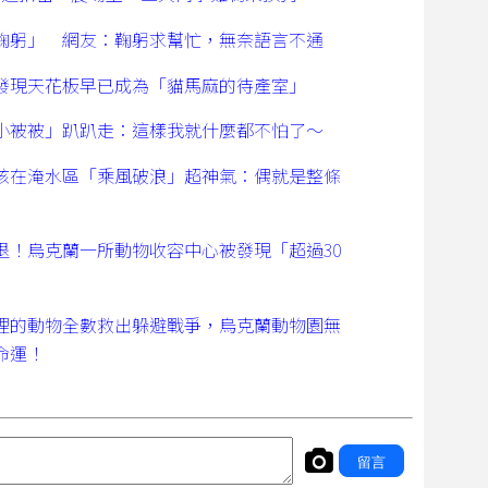
鞠躬」 網友：鞠躬求幫忙，無奈語言不通
發現天花板早已成為「貓馬麻的待產室」
小被被」趴趴走：這樣我就什麼都不怕了～
孩在淹水區「乘風破浪」超神氣：偶就是整條
退！烏克蘭一所動物收容中心被發現「超過30
！
裡的動物全數救出躲避戰爭，烏克蘭動物園無
命運！