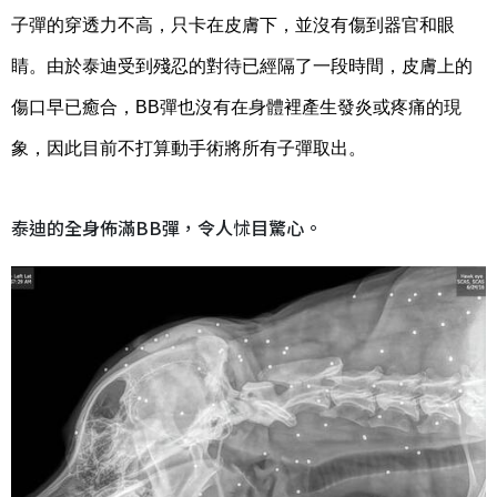
子彈的穿透力不高，只卡在皮膚下，並沒有傷到器官和眼
睛。由於泰迪受到殘忍的對待已經隔了一段時間，皮膚上的
傷口早已癒合，BB彈也沒有在身體裡產生發炎或疼痛的現
象，因此目前不打算動手術將所有子彈取出。
泰迪的全身佈滿BB彈，令人怵目驚心。