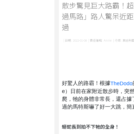
散步驚見巨大路霸！超
過馬路」路人驚呆近距
過
| 日期:
2022-01-08
| 責任編輯:
Annie
| 分類:
其他新
好驚人的路霸！根據
TheDodo
e）日前在家附近散步時，突
爬，牠的身體非常長，還占據
過的馬特斯嚇了好一大跳，簡
蟒蛇長到拍不下牠的全身！