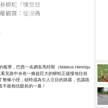
長蟒蛇「慢悠悠
離觀賞：從沒遇
聞
的報導，巴西一名網友馬特斯（Mateus Henriqu
然看見路中央有一條超巨大的蟒蛇正緩慢地往前
了整條小徑，頓時成為引人注目的路霸，也讓路
直不敢相信眼前的一幕！