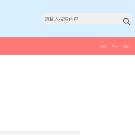
頻道
登入
註冊