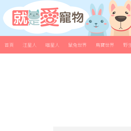
首頁
汪星人
喵星人
鼠兔世界
鳥寶世界
野