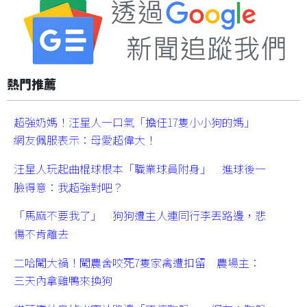
熱門推薦
超強奶媽！汪星人一口氣「擔任17隻小小狗的媽」
網友佩服表示：母愛超偉大！
汪星人玩起曲棍球根本「職業球員附身」 進球後一
臉得意：我超強對吧？
「馬麻不要我了」 狗狗遭主人連同行李丟路邊，悲
傷不肯離去
二哈闖大禍！闖農舍咬死7隻家禽遭扣留 農場主：
三天內拿雞鴨來換狗