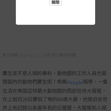
關閉
責任編輯:
Kityeng Lai
/ 分類:
野生動物新聞
慶生並不是人類的專利，動物園的工作人員也愛
替園內的動物們慶生呢！根據
報導，一隻
People
生活在美國亞特蘭大動物園的西部低地大猩猩，
在上個月20日慶祝了牠的60歲大壽，他是目前世
界上有記錄以來最年長的公猩猩。大猩猩和人類