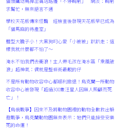
貓頭鷹幼鳥掉出窩站路邊「不停鞠躬」 網友：鞠躬
求幫忙，無奈語言不通
學校天花板傳來怪聲 經檢查後發現天花板早已成為
「貓馬麻的待產室」
體型大膽子小！大黑狗叼心愛「小被被」趴趴走：這
樣我就什麼都不怕了～
淹水不怕我們去衝浪！主人帶毛孩在淹水區「乘風破
浪」超神氣：偶就是整條街最靚的仔
不是所有動物收容中心都順利撤退！烏克蘭一所動物
收容中心被發現「超過300隻汪星人因無人照顧而死
亡」！
【烏俄戰爭】因來不及將動物園裡的動物全數救出躲
避戰爭，烏克蘭動物園無奈表示：牠們只能接受安樂
死的命運！