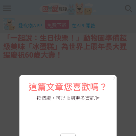
免費下載
愛寵物APP
在APP開啟
「一起說：生日快樂！」動物園準備超
級美味「冰蛋糕」為世界上最年長大猩
猩慶祝60歲大壽！
X
這篇文章您喜歡嗎？
按個讚，可以收到更多資訊喔