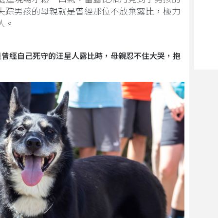
失踪男孩的母親就是曾經那位不放棄露比，極力
人。
是曾經自己死守的汪星人露比時，母親忍不住大哭，抱