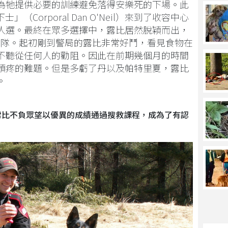
為牠提供必要的訓練避免落得安樂死的下場。此
Corporal Dan O'Neil）來到了收容中心
人選。最終在眾多選擇中，露比居然脫穎而出，
9部隊。起初剛到警局的露比非常好鬥，看見食物在
不聽從任何人的勸阻。因此在前期幾個月的時間
頭疼的難題。但是多虧了丹以及帕特里夏，露比
。
露比不負眾望以優異的成績通過搜救課程，成為了有認