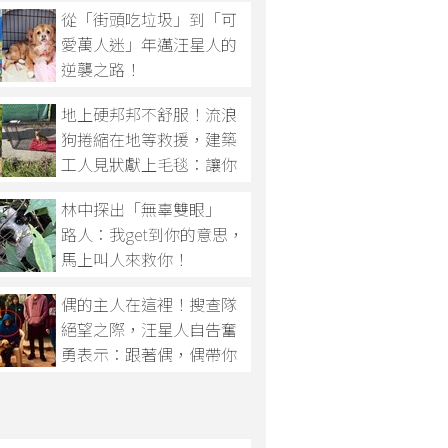
從「街頭吃垃圾」到「可
愛萬人迷」年邁汪星人的
逆襲之路！
地上硬邦邦不舒服！流浪
狗捲縮在地等救援，建築
工人見狀獻上毛毯：讓你
等待救援時舒服些！
林中探出「無辜雙眼」
路人：我get到你的意思，
馬上叫人來救你！
偶的主人在這裡！搜查隊
絕望之際，汪星人自告奮
勇表示：跟著偶，偶帶你
們去！