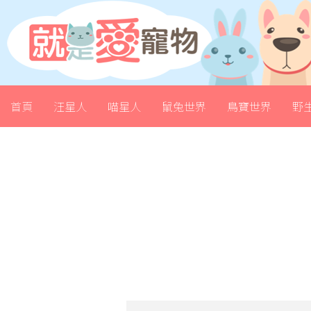
首頁
汪星人
喵星人
鼠兔世界
鳥寶世界
野