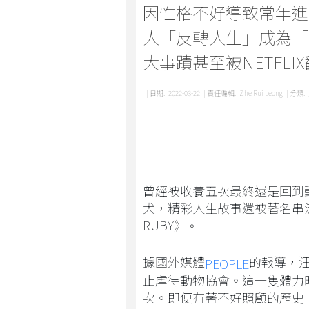
因性格不好導致常年進
人「反轉人生」成為「
大事蹟甚至被NETFL
| 日期:
2022-03-22
| 責任編輯:
Zhe Rui Leong
| 分類:
曾經被收養五次最終還是回到
犬，精彩人生故事還被著名串
RUBY》
。
據國外媒體
的報導，汪
PEOPLE
止虐待動物協會。這一隻體力
次。即便有著不好照顧的歷史