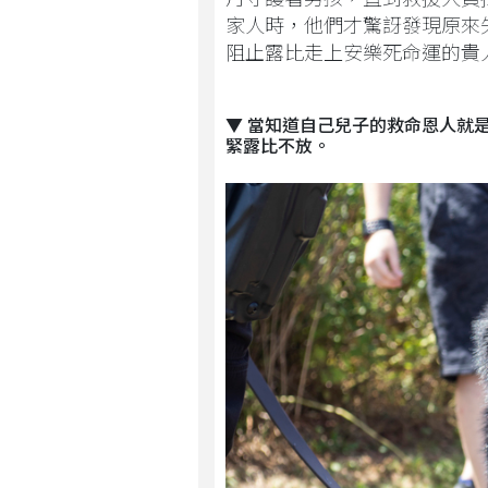
家人時，他們才驚訝發現原來
阻止露比走上安樂死命運的貴
▼ 當知道自己兒子的救命恩人就
緊露比不放。