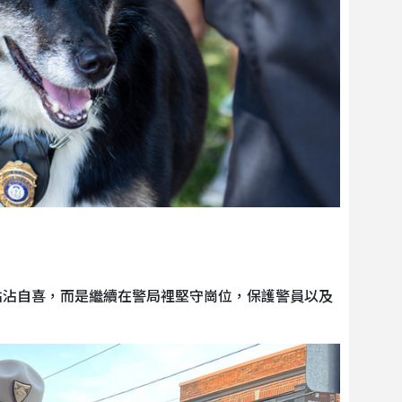
沾沾自喜，而是繼續在警局裡堅守崗位，保護警員以及