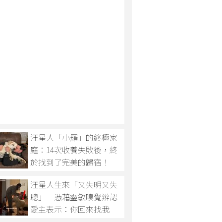
汪星人「小羅」的終極家
庭：14次收養失敗後，終
於找到了完美的歸宿！
汪星人生來「又失明又失
聰」 憑藉靈敏嗅覺辨認
愛主表示：你回來找我
了！