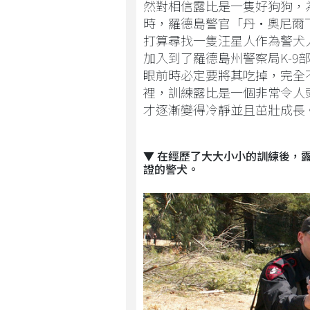
然對相信露比是一隻好狗狗，
時，羅德島警官「丹·奧尼爾下士」（
打算尋找一隻汪星人作為警犬
加入到了羅德島州警察局K-
眼前時必定要將其吃掉，完全
裡，訓練露比是一個非常令人
才逐漸變得冷靜並且茁壯成長
▼ 在經歷了大大小小的訓練後，
證的警犬。