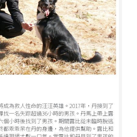
成為救人性命的汪汪英雄。2017年，丹接到了
尋找一名失踪超過36小時的男孩。丹馬上帶上露
六個小時後找到了男孩。期間露比從未臨時脫逃
終都乖乖呆在丹的身邊，為他提供幫助。露比和
抵達現場才鬆一口氣。當露比和丹見到了男孩的