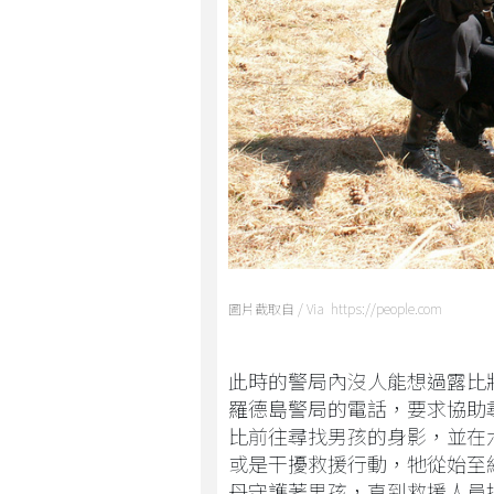
圖片截取自 / Via https://people.com
此時的警局內沒人能想過露比將
羅德島警局的電話，要求協助
比前往尋找男孩的身影，並在
或是干擾救援行動，牠從始至
丹守護著男孩，直到救援人員