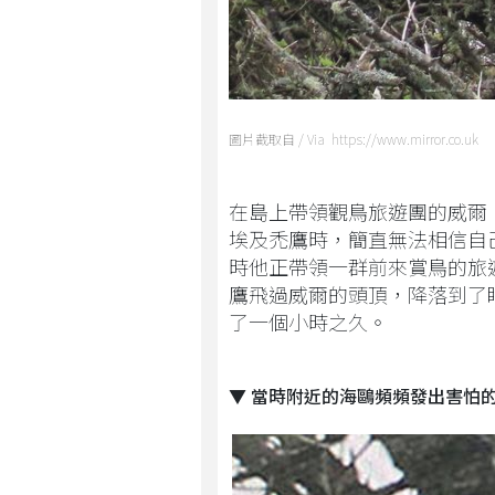
圖片截取自 / Via https://www.mirror.co.uk
在島上帶領觀鳥旅遊團的威爾·瓦格
埃及禿鷹時，簡直無法相信自
時他正帶領一群前來賞鳥的旅
鷹飛過威爾的頭頂，降落到了
了一個小時之久。
▼ 當時附近的海鷗頻頻發出害怕