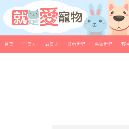
首頁
汪星人
喵星人
鼠兔世界
鳥寶世界
野