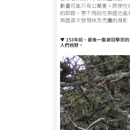
數量可能只有12萬隻。即使
的踪跡，更不用說在英國也能見
英國首次發現埃及禿鷹的身影
▼ 153年前，最後一隻被目擊
人們視野。