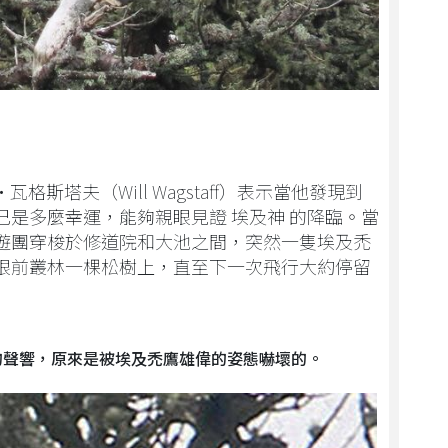
斯塔夫（Will Wagstaff）表示當他發現到
己是多麼幸運，能夠親眼見證 埃及神 的降臨。當
遊團穿梭於修道院和大池之間，突然一隻埃及禿
眼前叢林一棵松樹上，直至下一次飛行大約停留
的聲響，原來是被埃及禿鷹雄偉的姿態嚇壞的。