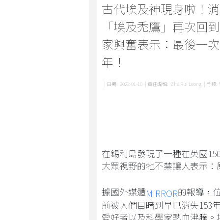
古代埃及神現身啦！消
「埃及禿鷹」再次回到
家興奮表示：最後一次見
年！
| 日期:
2022-01-10
| 責任編輯:
Zhe Rui Leong
| 分類:
在錫利島發現了一種在英國1
大眾視野的牠不禁讓人表示：
據國外媒體
的報導，位於
MIRROR
前被人們目睹到早已消失153年的 
愛好者以及科學家熱血沸騰。