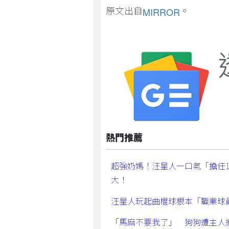
原文出自
。
MIRROR
熱門推薦
超強奶媽！汪星人一口氣「擔任
大！
汪星人玩起曲棍球根本「職業球
「馬麻不要我了」 狗狗遭主人