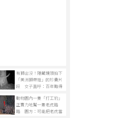
有獅出沒！隱藏鏡頭拍下
「美洲獅帶娃」的珍貴片
段 女子直呼：百年難得
一遇的奇蹟！
動物園內一隻「打工豹」
正賣力地幫一隻老虎踏
踏 園方：可能把老虎當
媽媽