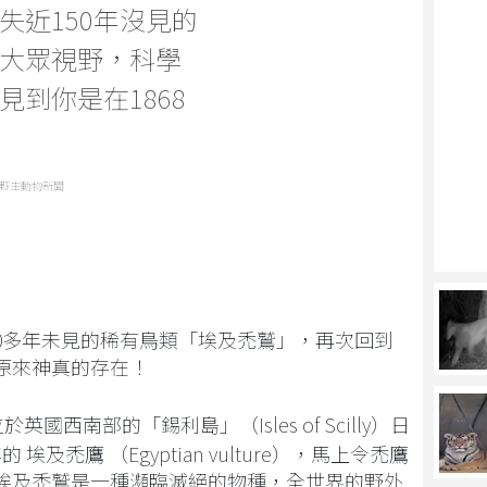
失近150年沒見的
大眾視野，科學
到你是在1868
野生動物新聞
50多年未見的稀有鳥類「埃及禿鷲」，再次回到
原來神真的存在！
英國西南部的「錫利島」（Isles of Scilly）日
埃及禿鷹 （Egyptian vulture），馬上令禿鷹
埃及禿鷲是一種瀕臨滅絕的物種，全世界的野外