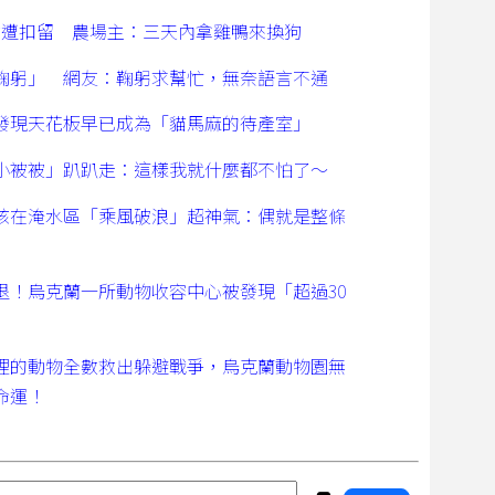
禽遭扣留 農場主：三天內拿雞鴨來換狗
鞠躬」 網友：鞠躬求幫忙，無奈語言不通
發現天花板早已成為「貓馬麻的待產室」
小被被」趴趴走：這樣我就什麼都不怕了～
孩在淹水區「乘風破浪」超神氣：偶就是整條
退！烏克蘭一所動物收容中心被發現「超過30
！
裡的動物全數救出躲避戰爭，烏克蘭動物園無
命運！