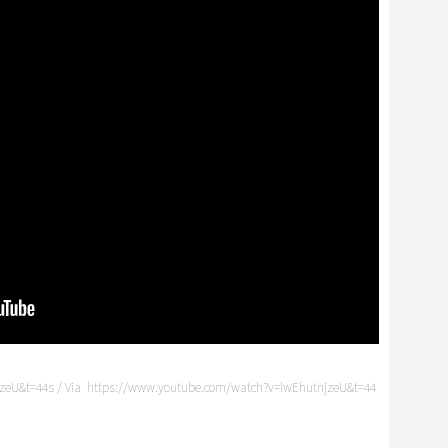
zeU&t=44s / Via https://www.youtube.com/watch?v=lwEhutnjzeU&t=44