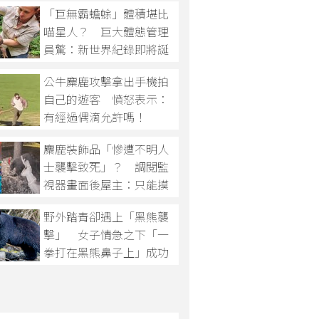
「巨無霸蟾蜍」體積堪比
喵星人？ 巨大體態管理
員驚：新世界紀錄即將誕
生
公牛麋鹿攻擊拿出手機拍
自己的遊客 憤怒表示：
有經過偶滴允許嗎！
麋鹿裝飾品「慘遭不明人
士襲擊致死」？ 調閱監
視器畫面後屋主：只能摸
摸鼻子認了
野外踏青卻遇上「黑熊襲
擊」 女子情急之下「一
拳打在黑熊鼻子上」成功
將其擊退！