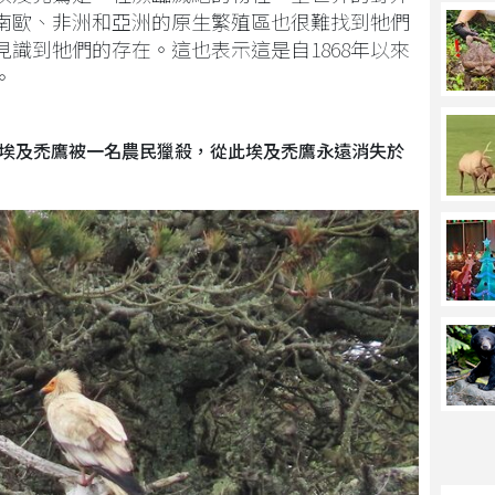
在南歐、非洲和亞洲的原生繁殖區也很難找到牠們
識到牠們的存在。這也表示這是自1868年以來
。
到的埃及禿鷹被一名農民獵殺，從此埃及禿鷹永遠消失於