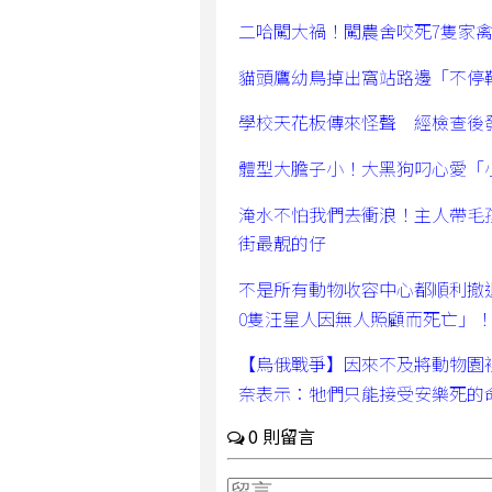
二哈闖大禍！闖農舍咬死7隻家
貓頭鷹幼鳥掉出窩站路邊「不停
學校天花板傳來怪聲 經檢查後
體型大膽子小！大黑狗叼心愛「
淹水不怕我們去衝浪！主人帶毛
街最靚的仔
不是所有動物收容中心都順利撤
0隻汪星人因無人照顧而死亡」
【烏俄戰爭】因來不及將動物園
奈表示：牠們只能接受安樂死的