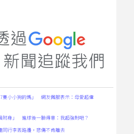
17隻小小狗的媽」 網友佩服表示：母愛超偉
員附身」 進球後一臉得意：我超強對吧？
連同行李丟路邊，悲傷不肯離去