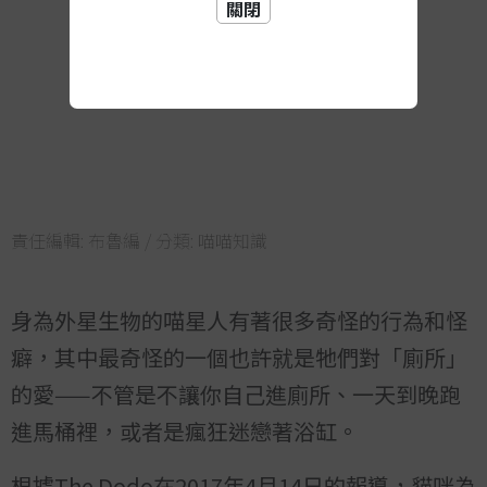
關閉
責任編輯:
布魯編
/ 分類:
喵喵知識
身為外星生物的喵星人有著很多奇怪的行為和怪
癖，其中最奇怪的一個也許就是牠們對「廁所」
的愛——不管是不讓你自己進廁所、一天到晚跑
進馬桶裡，或者是瘋狂迷戀著浴缸。
根據The Dodo在2017年4月14日的報導，貓咪為