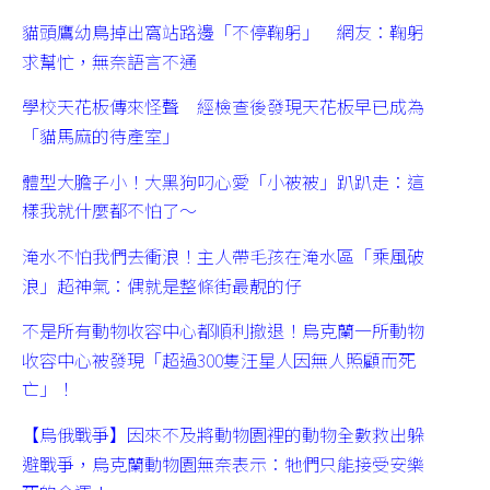
貓頭鷹幼鳥掉出窩站路邊「不停鞠躬」 網友：鞠躬
求幫忙，無奈語言不通
學校天花板傳來怪聲 經檢查後發現天花板早已成為
「貓馬麻的待產室」
體型大膽子小！大黑狗叼心愛「小被被」趴趴走：這
樣我就什麼都不怕了～
淹水不怕我們去衝浪！主人帶毛孩在淹水區「乘風破
浪」超神氣：偶就是整條街最靚的仔
不是所有動物收容中心都順利撤退！烏克蘭一所動物
收容中心被發現「超過300隻汪星人因無人照顧而死
亡」！
【烏俄戰爭】因來不及將動物園裡的動物全數救出躲
避戰爭，烏克蘭動物園無奈表示：牠們只能接受安樂