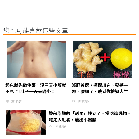
您也可能喜歡這些文章
起床就先做件事，沒三天小腹就
減肥首選，檸檬加它，堅持一
不見了! 肚子一天天變小！
週，腰細了，瘦到你懷疑人生
PR（新素簡）
PR（新素簡）
腹部脂肪的「剋星」找到了，常吃這幾物，
吃走大肚囊，瘦出小蠻腰
PR（新素簡）