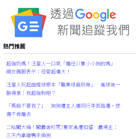
熱門推薦
超強奶媽！汪星人一口氣「擔任17隻小小狗的媽」
網友佩服表示：母愛超偉大！
汪星人玩起曲棍球根本「職業球員附身」 進球後一
臉得意：我超強對吧？
「馬麻不要我了」 狗狗遭主人連同行李丟路邊，悲
傷不肯離去
二哈闖大禍！闖農舍咬死7隻家禽遭扣留 農場主：
三天內拿雞鴨來換狗