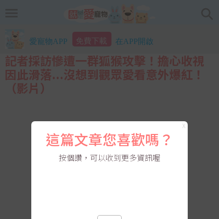
免費下載
愛寵物APP
在APP開啟
記者採訪慘遭一群狐猴攻擊！擔心收視
因此滑落...沒想到觀眾愛看意外爆紅！
（影片）
X
這篇文章您喜歡嗎？
按個讚，可以收到更多資訊喔