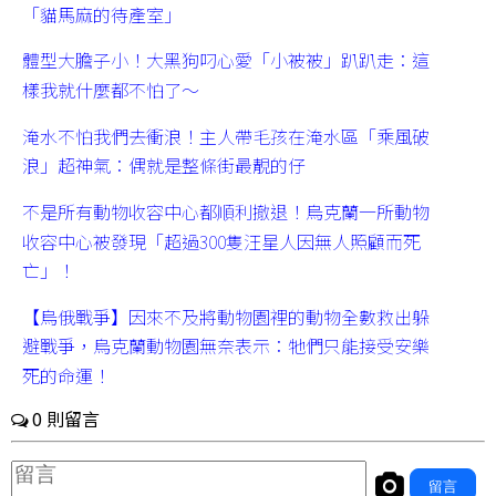
「貓馬麻的待產室」
體型大膽子小！大黑狗叼心愛「小被被」趴趴走：這
樣我就什麼都不怕了～
淹水不怕我們去衝浪！主人帶毛孩在淹水區「乘風破
浪」超神氣：偶就是整條街最靚的仔
不是所有動物收容中心都順利撤退！烏克蘭一所動物
收容中心被發現「超過300隻汪星人因無人照顧而死
亡」！
【烏俄戰爭】因來不及將動物園裡的動物全數救出躲
避戰爭，烏克蘭動物園無奈表示：牠們只能接受安樂
死的命運！