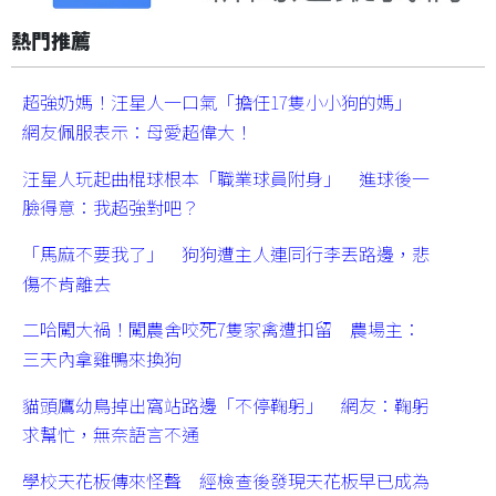
熱門推薦
超強奶媽！汪星人一口氣「擔任17隻小小狗的媽」
網友佩服表示：母愛超偉大！
汪星人玩起曲棍球根本「職業球員附身」 進球後一
臉得意：我超強對吧？
「馬麻不要我了」 狗狗遭主人連同行李丟路邊，悲
傷不肯離去
二哈闖大禍！闖農舍咬死7隻家禽遭扣留 農場主：
三天內拿雞鴨來換狗
貓頭鷹幼鳥掉出窩站路邊「不停鞠躬」 網友：鞠躬
求幫忙，無奈語言不通
學校天花板傳來怪聲 經檢查後發現天花板早已成為