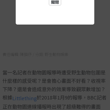
關閉
責任編輯:
陳韻伃
/ 分類:
野生動物娛樂
當一名記者在動物園報導時遭受野生動物包圍是
什麼樣的感受呢？是會擔心畫面不好看？收視率
下降？還是會造成意外的效果導致觀眾數增加？
根據
於2018年1月9的報導，BBC記者
Littlething
正在動物園連線播報時出現了超級難得的畫面