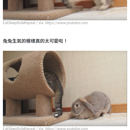
EatSleepRideRepeat / Via https://www.youtube.com
兔兔生氣的模樣真的太可愛啦！
EatSleepRideRepeat / Via https://www.youtube.com