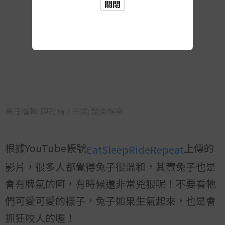
關閉
責任編輯:
陳冠倫
/ 分類:
鼠兔娛樂
根據YouTube帳號
上傳的
EatSleepRideRepeat
影片，很多人都覺得兔子很溫和，其實兔子也是
會有脾氣的阿，有時候還非常兇狠呢！不要看牠
們可愛可愛的樣子，兔子如果生氣起來，也是會
抓狂咬人的喔！