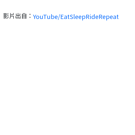
影片出自：
YouTube/EatSleepRideRepeat