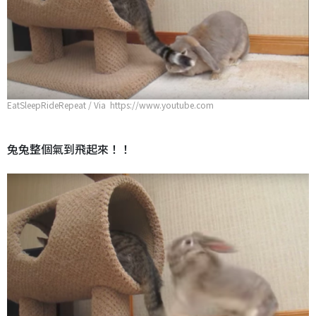
EatSleepRideRepeat / Via https://www.youtube.com
兔兔整個氣到飛起來！！