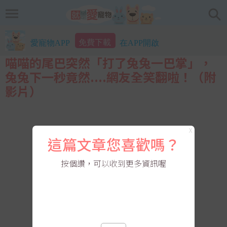
免費下載
愛寵物APP
在APP開啟
喵喵的尾巴突然「打了兔兔一巴掌」，
兔兔下一秒竟然....網友全笑翻啦！（附
影片）
X
這篇文章您喜歡嗎？
按個讚，可以收到更多資訊喔