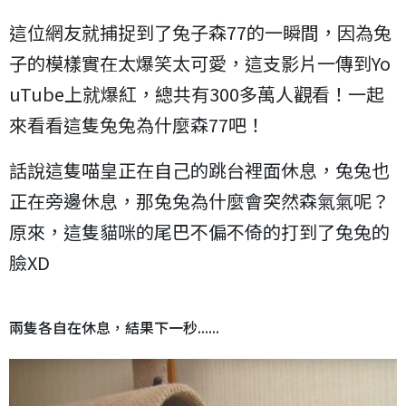
這位網友就捕捉到了兔子森77的一瞬間，因為兔
子的模樣實在太爆笑太可愛，這支影片一傳到Yo
uTube上就爆紅，總共有300多萬人觀看！一起
來看看這隻兔兔為什麼森77吧！
話說這隻喵皇正在自己的跳台裡面休息，兔兔也
正在旁邊休息，那兔兔為什麼會突然森氣氣呢？
原來，這隻貓咪的尾巴不偏不倚的打到了兔兔的
臉XD
兩隻各自在休息，結果下一秒......