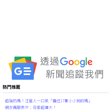
熱門推薦
超強奶媽！汪星人一口氣「擔任17隻小小狗的媽」
網友佩服表示：母愛超偉大！