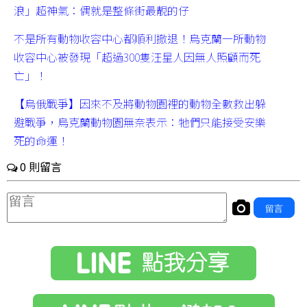
浪」超神氣：偶就是整條街最靚的仔
不是所有動物收容中心都順利撤退！烏克蘭一所動物
收容中心被發現「超過300隻汪星人因無人照顧而死
亡」！
【烏俄戰爭】因來不及將動物園裡的動物全數救出躲
避戰爭，烏克蘭動物園無奈表示：牠們只能接受安樂
死的命運！