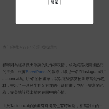
關閉
責任編輯:
Annie
/ 分類:
喵喵娛樂
貓咪因為經常做出浮誇的動作和表情，成為網路梗圖裡熱門
的主角，根據
的報導，印尼一名在Instagram以T
BoredPanda
actooncat為用戶名的插畫家，就以這些搞笑梗圖來當創作題
材，畫出了一系列生動又有趣的可愛插畫，並配上豐富的色
彩，完美地詮釋出貓咪在圖中的心情。
由於Tactooncat的插畫有時搞笑也有時療癒，相當討喜的主