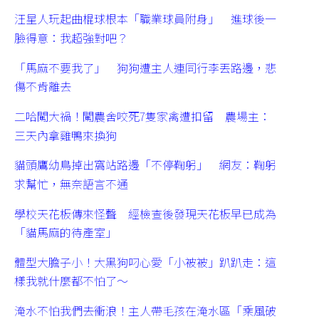
汪星人玩起曲棍球根本「職業球員附身」 進球後一
臉得意：我超強對吧？
「馬麻不要我了」 狗狗遭主人連同行李丟路邊，悲
傷不肯離去
二哈闖大禍！闖農舍咬死7隻家禽遭扣留 農場主：
三天內拿雞鴨來換狗
貓頭鷹幼鳥掉出窩站路邊「不停鞠躬」 網友：鞠躬
求幫忙，無奈語言不通
學校天花板傳來怪聲 經檢查後發現天花板早已成為
「貓馬麻的待產室」
體型大膽子小！大黑狗叼心愛「小被被」趴趴走：這
樣我就什麼都不怕了～
淹水不怕我們去衝浪！主人帶毛孩在淹水區「乘風破