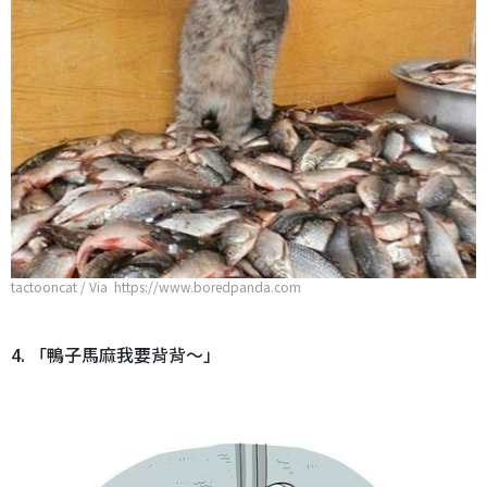
tactooncat / Via https://www.boredpanda.com
4. 「鴨子馬麻我要背背～」