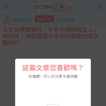
免費下載
愛寵物APP
在APP開啟
天生自帶雙臉的「半黑半橘的喵星人」
維納斯！說這種貓不吉利的酸民們請主
動繞行
X
這篇文章您喜歡嗎？
按個讚，可以收到更多資訊喔