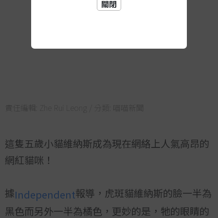
關閉
責任編輯:
Zhe Rui Leong
/ 分類:
喵喵新聞
這隻五歲小貓維納斯成為現在網絡上人氣高昂的
網紅貓咪！
據
報導，虎斑貓維納斯的臉一半為
Independent
黑色而另外一半為橘色，更妙的是，牠的眼睛的