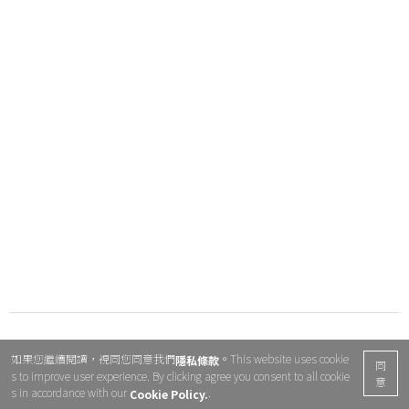
如果您繼續閱讀，視同您同意我們
。This website uses cookie
隱私條款
同
s to improve user experience. By clicking agree you consent to all cookie
意
s in accordance with our
.
Cookie Policy.