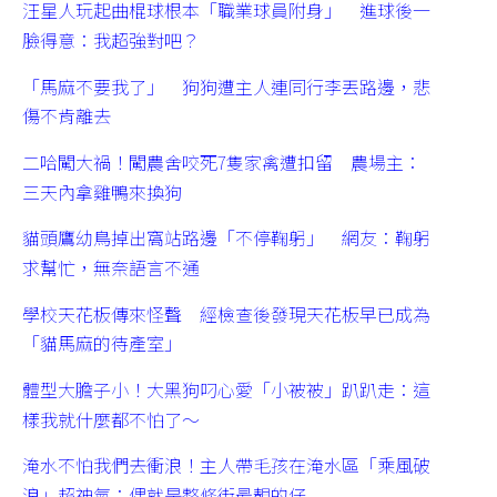
汪星人玩起曲棍球根本「職業球員附身」 進球後一
臉得意：我超強對吧？
「馬麻不要我了」 狗狗遭主人連同行李丟路邊，悲
傷不肯離去
二哈闖大禍！闖農舍咬死7隻家禽遭扣留 農場主：
三天內拿雞鴨來換狗
貓頭鷹幼鳥掉出窩站路邊「不停鞠躬」 網友：鞠躬
求幫忙，無奈語言不通
學校天花板傳來怪聲 經檢查後發現天花板早已成為
「貓馬麻的待產室」
體型大膽子小！大黑狗叼心愛「小被被」趴趴走：這
樣我就什麼都不怕了～
淹水不怕我們去衝浪！主人帶毛孩在淹水區「乘風破
浪」超神氣：偶就是整條街最靚的仔