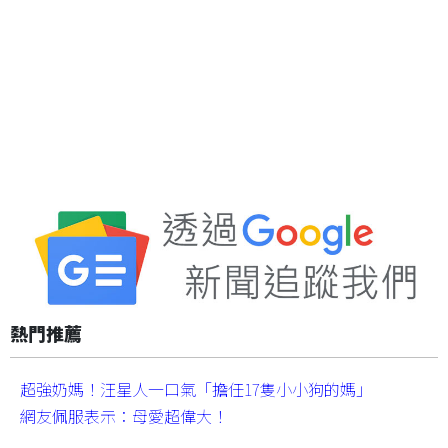
熱門推薦
超強奶媽！汪星人一口氣「擔任17隻小小狗的媽」
網友佩服表示：母愛超偉大！