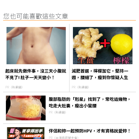
您也可能喜歡這些文章
起床就先做件事，沒三天小腹就
減肥首選，檸檬加它，堅持一
不見了! 肚子一天天變小！
週，腰細了，瘦到你懷疑人生
PR（新素簡）
PR（新素簡）
腹部脂肪的「剋星」找到了，常吃這幾物，
吃走大肚囊，瘦出小蠻腰
PR（新素簡）
伴侶和妳一起預防HPV，才有資格說愛妳！
PR（台灣癌症基金會）