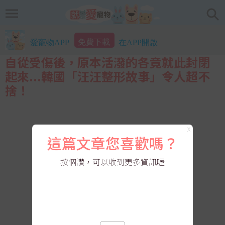
免費下載
愛寵物APP
在APP開啟
自從受傷後，原本活潑的各竟就此封閉
起來...韓國「汪汪整形故事」令人超不
捨！
X
這篇文章您喜歡嗎？
按個讚，可以收到更多資訊喔