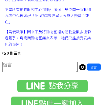
不是所有動物收容中心都順利撤退！烏克蘭一所動物
收容中心被發現「超過300隻汪星人因無人照顧而死
亡」！
【烏俄戰爭】因來不及將動物園裡的動物全數救出躲
避戰爭，烏克蘭動物園無奈表示：牠們只能接受安樂
死的命運！