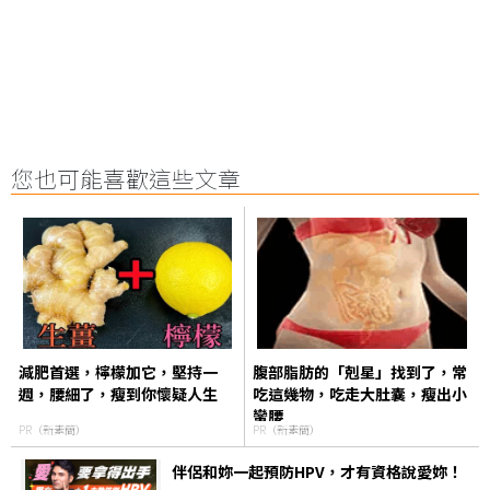
您也可能喜歡這些文章
減肥首選，檸檬加它，堅持一
腹部脂肪的「剋星」找到了，常
週，腰細了，瘦到你懷疑人生
吃這幾物，吃走大肚囊，瘦出小
蠻腰
PR（新素簡）
PR（新素簡）
伴侶和妳一起預防HPV，才有資格說愛妳！