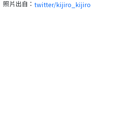
照片出自：
twitter/kijiro_kijiro