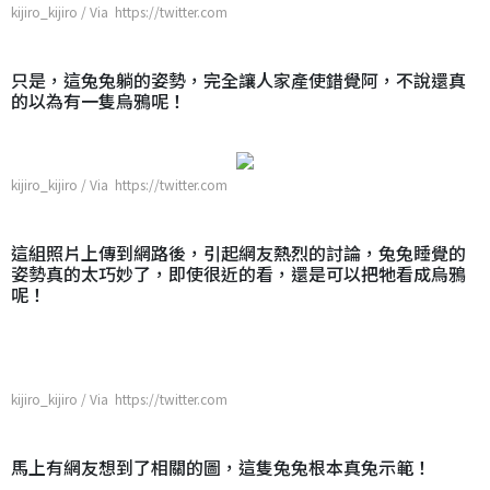
kijiro_kijiro / Via https://twitter.com
只是，這兔兔躺的姿勢，完全讓人家產使錯覺阿，不說還真
的以為有一隻烏鴉呢！
kijiro_kijiro / Via https://twitter.com
這組照片上傳到網路後，引起網友熱烈的討論，兔兔睡覺的
姿勢真的太巧妙了，即使很近的看，還是可以把牠看成烏鴉
呢！
kijiro_kijiro / Via https://twitter.com
馬上有網友想到了相關的圖，這隻兔兔根本真兔示範！