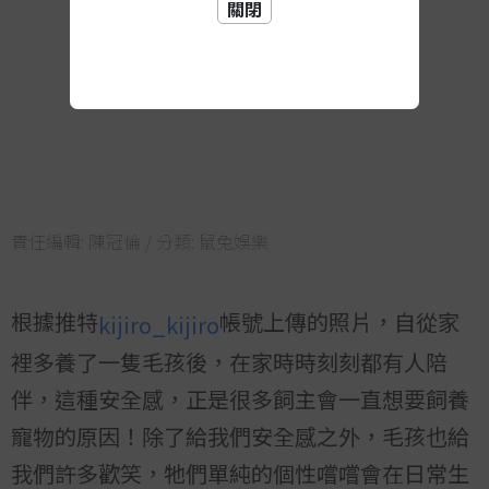
關閉
責任編輯:
陳冠倫
/ 分類:
鼠兔娛樂
根據推特
帳號上傳的照片，自從家
kijiro_kijiro
裡多養了一隻毛孩後，在家時時刻刻都有人陪
伴，這種安全感，正是很多飼主會一直想要飼養
寵物的原因！除了給我們安全感之外，毛孩也給
我們許多歡笑，牠們單純的個性嚐嚐會在日常生