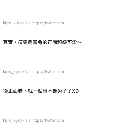
kijiro_kijiro / Via https://twitter.com
其實，這隻烏鴉兔的正面超級可愛～
kijiro_kijiro / Via https://twitter.com
從正面看，就一點也不像兔子了XD
kijiro_kijiro / Via https://twitter.com