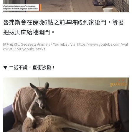
魯弗斯會在傍晚6點之前準時跑到家後門，等著
把拔馬麻給牠開門。
圖片截取自GeoBeats Animals / YouTube / Via https://www.youtube.com/wat
ch?v=5KorCydp9bU&t=2s
▼ 二話不說，直衝沙發！