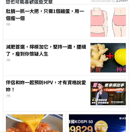
您也可能喜歡這些文章
Recommended by
肚腩一抓一大把，只需1個雞蛋，用一
個瘦一個
PR
減肥首選，檸檬加它，堅持一週，腰細
了，瘦到你懷疑人生
PR
伴侶和妳一起預防HPV，才有資格說愛
妳！
PR