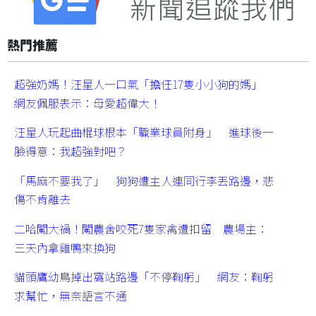
熱門推薦
超強奶媽！汪星人一口氣「擔任17隻小小狗的媽」
網友佩服表示：母愛超偉大！
汪星人玩起曲棍球根本「職業球員附身」 進球後一
臉得意：我超強對吧？
「馬麻不要我了」 狗狗遭主人連同行李丟路邊，悲
傷不肯離去
二哈闖大禍！闖農舍咬死7隻家禽遭扣留 農場主：
三天內拿雞鴨來換狗
貓頭鷹幼鳥掉出窩站路邊「不停鞠躬」 網友：鞠躬
求幫忙，無奈語言不通