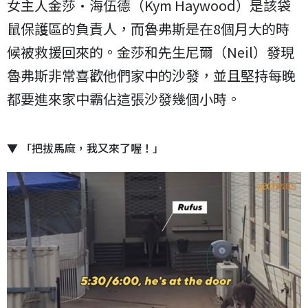
女主人金莎·海伍德（Kym Haywood）是該袋
鼠保護區的負責人，而魯弗斯是在8個月大的時
候被救援回來的。金莎和先生尼爾（Neil）發現
魯弗斯非常喜歡他們家中的沙發，並且堅持每晚
都要進來家中霸佔這張沙發幾個小時。
▼ 「把拔馬麻，我又來了喔！」