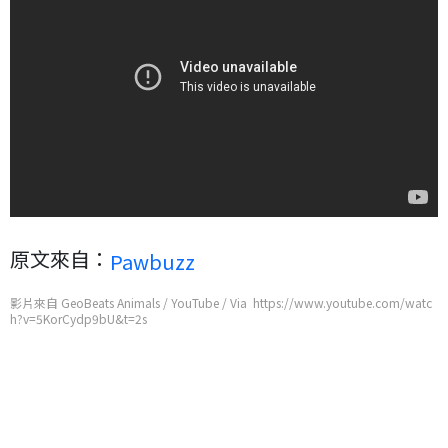
原文來自：
Pawbuzz
影片來自 GeoBeats Animals / YouTube / Via https://www.youtube.com/watc
h?v=5KorCydp9bU&t=2s