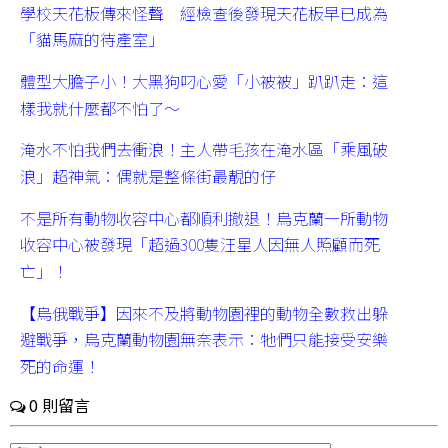
學校天花板傳來怪聲 經檢查後發現天花板早已成為
「貓馬麻的待產室」
體型大膽子小！大黑狗叼心愛「小被被」趴趴走：這
樣我就什麼都不怕了～
淹水不怕我們去衝浪！主人帶毛孩在淹水區「乘風破
浪」超神氣：偶就是整條街最靚的仔
不是所有動物收容中心都順利撤退！烏克蘭一所動物
收容中心被發現「超過300隻汪星人因無人照顧而死
亡」！
【烏俄戰爭】因來不及將動物園裡的動物全數救出躲
避戰爭，烏克蘭動物園無奈表示：牠們只能接受安樂
死的命運！