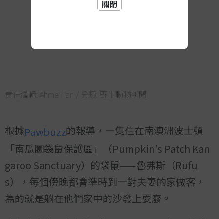
關閉
責任編輯:
Ahmei Tan
/ 分類:
野生動物新聞
根據
的報導，一隻住在南澳洲波士頓
Pawbuzz
「南瓜園袋鼠保護區」（Pumpkin's Patch Kan
garoo Sanctuary）的袋鼠——魯弗斯（Rufu
s），每個傍晚都會準時到一對夫妻的家做客，
為的就是躺在他們家中的沙發上耍廢。