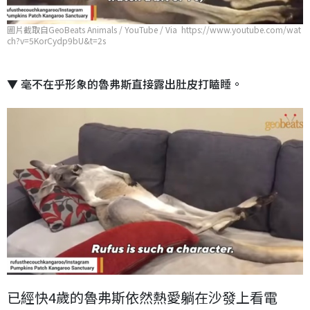
圖片截取自GeoBeats Animals / YouTube / Via https://www.youtube.com/wat
ch?v=5KorCydp9bU&t=2s
▼ 毫不在乎形象的魯弗斯直接露出肚皮打瞌睡。
已經快4歲的魯弗斯依然熱愛躺在沙發上看電