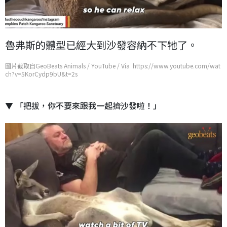
魯弗斯的體型已經大到沙發容納不下牠了。
圖片截取自GeoBeats Animals / YouTube / Via https://www.youtube.com/wat
ch?v=5KorCydp9bU&t=2s
▼ 「把拔，你不要來跟我一起擠沙發啦！」