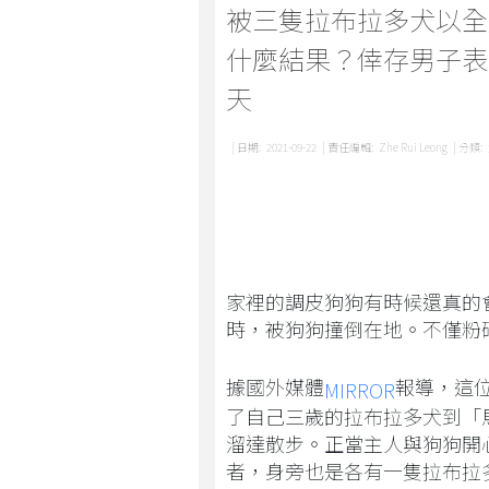
被三隻拉布拉多犬以全
什麼結果？倖存男子表
天
| 日期:
2021-09-22
| 責任編輯:
Zhe Rui Leong
| 分類:
家裡的調皮狗狗有時候還真的
時，被狗狗撞倒在地。不僅粉
據國外媒體
報導，這
MIRROR
了自己三歲的拉布拉多犬到「馬格多克
溜達散步。正當主人與狗狗開
者，身旁也是各有一隻拉布拉