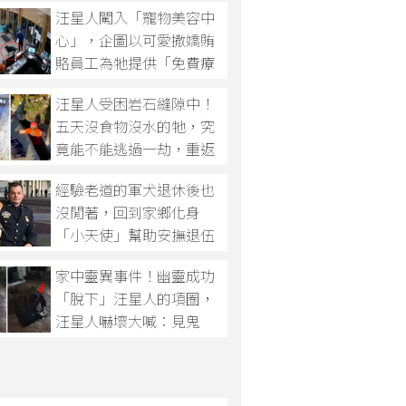
汪星人闖入「寵物美容中
心」，企圖以可愛撒嬌賄
賂員工為牠提供「免費療
程」！
汪星人受困岩石縫隙中！
五天沒食物沒水的牠，究
竟能不能逃過一劫，重返
地面？
經驗老道的軍犬退休後也
沒閒著，回到家鄉化身
「小天使」幫助安撫退伍
軍人！
家中靈異事件！幽靈成功
「脫下」汪星人的項圈，
汪星人嚇壞大喊：見鬼
啦！