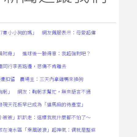
17隻小小狗的媽」 網友佩服表示：母愛超偉
員附身」 進球後一臉得意：我超強對吧？
連同行李丟路邊，悲傷不肯離去
禽遭扣留 農場主：三天內拿雞鴨來換狗
鞠躬」 網友：鞠躬求幫忙，無奈語言不通
發現天花板早已成為「貓馬麻的待產室」
小被被」趴趴走：這樣我就什麼都不怕了～
孩在淹水區「乘風破浪」超神氣：偶就是整條