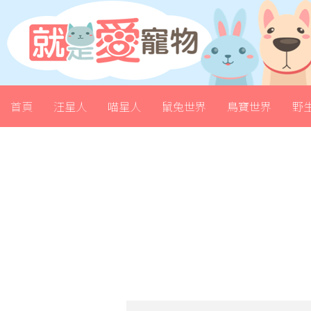
首頁
汪星人
喵星人
鼠兔世界
鳥寶世界
野