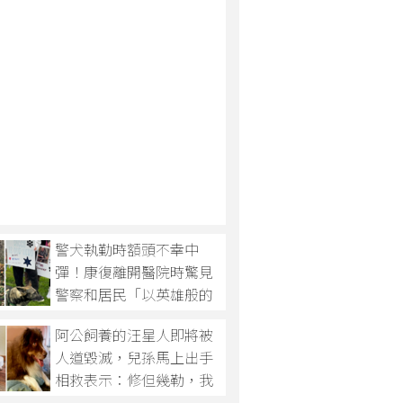
警犬執勤時額頭不幸中
彈！康復離開醫院時驚見
警察和居民「以英雄般的
方式」前來迎接自己！
阿公飼養的汪星人即將被
人道毀滅，兒孫馬上出手
相救表示：修但幾勒，我
來救你啦！