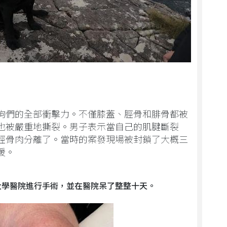
狗們的全部衝擊力。不僅膝蓋、脛骨和腓骨都被
也被嚴重地撕裂。男子表示當自己的肌腱斷裂
經骨肉分離了。當時的案發現場被封鎖了大概三
援。
大學醫院進行手術，並在醫院呆了整整十天。