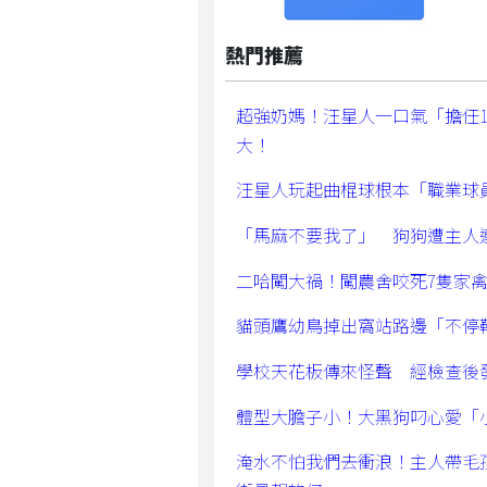
熱門推薦
超強奶媽！汪星人一口氣「擔任
大！
汪星人玩起曲棍球根本「職業球
「馬麻不要我了」 狗狗遭主人
二哈闖大禍！闖農舍咬死7隻家
貓頭鷹幼鳥掉出窩站路邊「不停
學校天花板傳來怪聲 經檢查後
體型大膽子小！大黑狗叼心愛「
淹水不怕我們去衝浪！主人帶毛