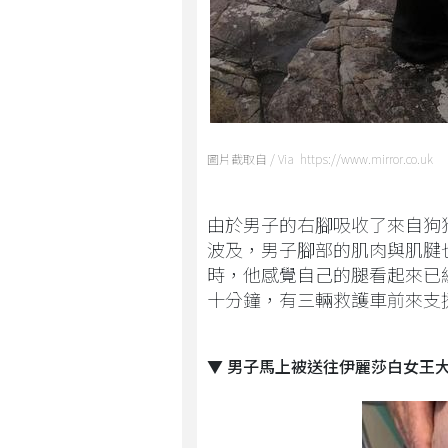
圖片截取自 / Via https://www.mirror.co.uk
由於男子的右腳吸收了來自狗
波及，男子腳部的肌肉與肌腱
時，他感覺自己的腿看起來已
十分鐘，有三輛救護車前來支
▼ 男子馬上被送往伊麗莎白女王