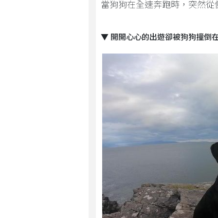
當狗狗在全速奔跑時，突然從
▼ 開開心心的出遊卻被狗狗撞倒