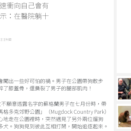
速衝向自己會有
示：在醫院躺十
汪汪新聞
會闖出一些好可怕的禍。男子在公園帶狗散步
碎了膝蓋骨，還撕裂了男子的腿部肌肉！
位不願意透露名字的蘇格蘭男子在七月份時，帶
郊野公園」（Mugdock Country Park）
心地走在公園裡時，突然遇見了另外兩位遛狗
多犬。狗狗見到彼此互相打鬧，開始追逐起來。