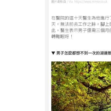
圖片截取自 / Via https://www.mirror.co.uk
在醫院的這十天醫生為他進行
天，無法前去工作之餘，腳上
此，醫生表示男子還需三個月
轉難眠呀！
▼ 男子怎麼都想不到一次的湖邊