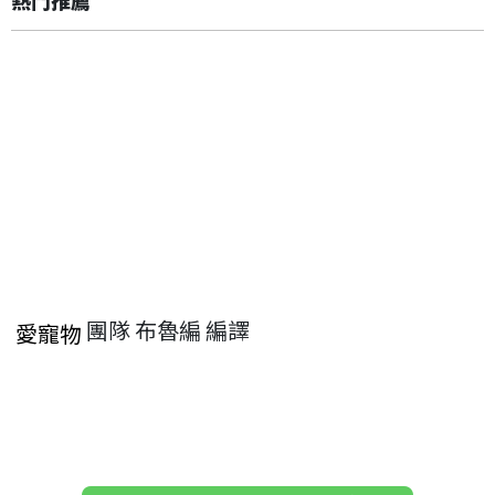
團隊 布魯編 編譯
愛寵物