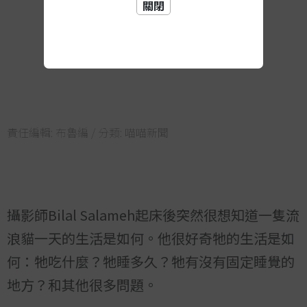
關閉
責任編輯:
布魯編
/ 分類:
喵喵新聞
攝影師Bilal Salameh起床後突然很想知道一隻流
浪貓一天的生活是如何。他很好奇牠的生活是如
何：牠吃什麼？牠睡多久？牠有沒有固定睡覺的
地方？和其他很多問題。