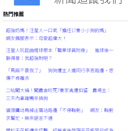
熱門推薦
超強奶媽！汪星人一口氣「擔任17隻小小狗的媽」
網友佩服表示：母愛超偉大！
汪星人玩起曲棍球根本「職業球員附身」 進球後一
臉得意：我超強對吧？
「馬麻不要我了」 狗狗遭主人連同行李丟路邊，悲
傷不肯離去
二哈闖大禍！闖農舍咬死7隻家禽遭扣留 農場主：
三天內拿雞鴨來換狗
貓頭鷹幼鳥掉出窩站路邊「不停鞠躬」 網友：鞠躬
求幫忙，無奈語言不通
學校天花板傳來怪聲 經檢查後發現天花板早已成為