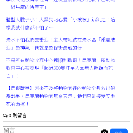
「貓馬麻的待產室」
體型大膽子小！大黑狗叼心愛「小被被」趴趴走：這
樣我就什麼都不怕了～
淹水不怕我們去衝浪！主人帶毛孩在淹水區「乘風破
浪」超神氣：偶就是整條街最靚的仔
不是所有動物收容中心都順利撤退！烏克蘭一所動物
收容中心被發現「超過300隻汪星人因無人照顧而死
亡」！
【烏俄戰爭】因來不及將動物園裡的動物全數救出躲
避戰爭，烏克蘭動物園無奈表示：牠們只能接受安樂
死的命運！