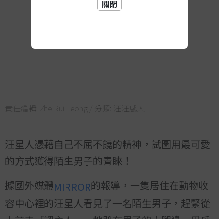
關閉
責任編輯:
Zhe Rui Leong
/ 分類:
汪汪感人
汪星人憑藉自己不屈不饒的精神，試圖用最可愛
的方式獲得陌生男子的青睞！
據國外媒體
的報導，一隻居住在動物收
MIRROR
容中心裡的汪星人看見了一名陌生男子，趕緊從