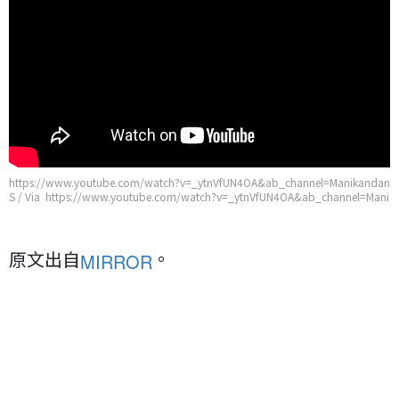
https://www.youtube.com/watch?v=_ytnVfUN4OA&ab_channel=Manikandan
S / Via https://www.youtube.com/watch?v=_ytnVfUN4OA&ab_channel=Mani
kandanS
原文出自
。
MIRROR