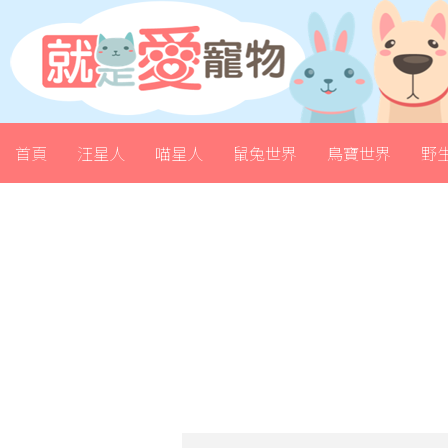
首頁
汪星人
喵星人
鼠兔世界
鳥寶世界
野