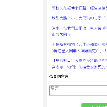
學校天花板傳來怪聲 經檢查後
體型大膽子小！大黑狗叼心愛「
淹水不怕我們去衝浪！主人帶毛
街最靚的仔
不是所有動物收容中心都順利撤
0隻汪星人因無人照顧而死亡」
【烏俄戰爭】因來不及將動物園
奈表示：牠們只能接受安樂死的