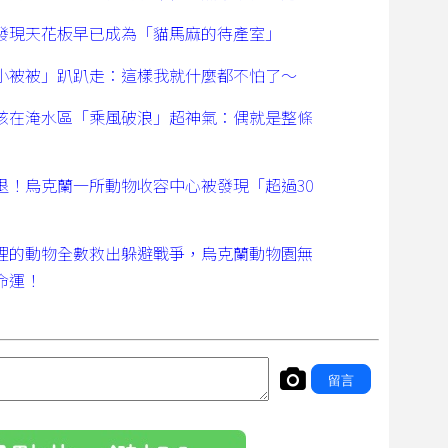
發現天花板早已成為「貓馬麻的待產室」
小被被」趴趴走：這樣我就什麼都不怕了～
孩在淹水區「乘風破浪」超神氣：偶就是整條
退！烏克蘭一所動物收容中心被發現「超過30
！
裡的動物全數救出躲避戰爭，烏克蘭動物園無
命運！