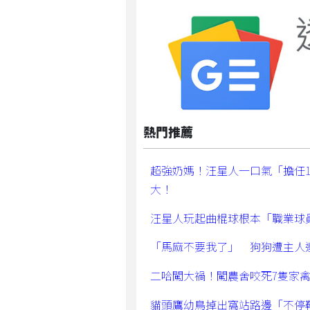
熱門推薦
超強奶媽！汪星人一口氣「擔任
大！
汪星人玩起曲棍球根本「職業球
「馬麻不要我了」 狗狗遭主人
二哈闖大禍！闖農舍咬死7隻家
貓頭鷹幼鳥掉出窩站路邊「不停