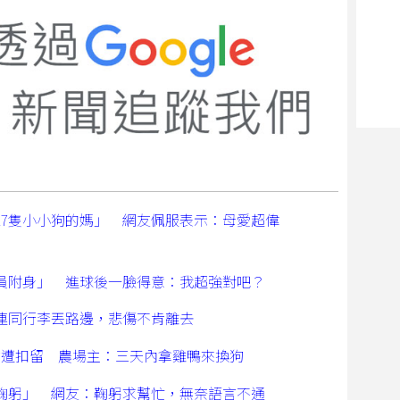
17隻小小狗的媽」 網友佩服表示：母愛超偉
員附身」 進球後一臉得意：我超強對吧？
連同行李丟路邊，悲傷不肯離去
禽遭扣留 農場主：三天內拿雞鴨來換狗
鞠躬」 網友：鞠躬求幫忙，無奈語言不通