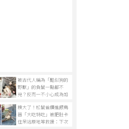
被古代人稱為「酷似狗的
野獸」的負鼠一點都不
兇？反而一不小心成為如
今的「網絡新寵」啦！
糗大了！松鼠偷鑽進餵鳥
器「大吃特吃」被肥肚卡
住呆站原地等救援：下次
不敢了...