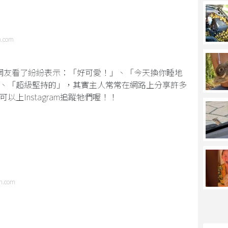
m.com
網友看了紛紛表示：「好可愛！」、「今天換你睡地
、「超級堅持的」，其實主人常常在網路上分享許多
上Instagram追蹤牠們喔！！
！
am.com