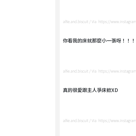
alfie.and.biscuit / Via https://www.instagra
你看我的床就那麼小一張呀！！！
alfie.and.biscuit / Via https://www.instagra
真的很愛跟主人爭床欸XD
alfie.and.biscuit / Via https://www.instagra