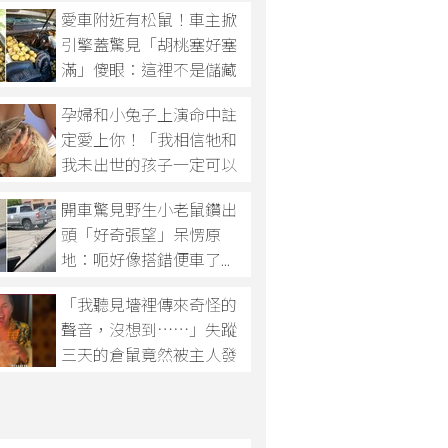
愛車附近有松鼠！車主掀
引擎蓋驚見「胡桃塞好塞
滿」傻眼：這裡不是儲藏
室...
孕婦和小兔子上演命中註
定愛上你！「我相信牠和
我未出世的孩子一定可以
成為好朋友」
開車驚見野生小老鼠鑽出
頭「好奇張望」呆愣原
地：呃好像搭錯便車了...
「我聽見墻裡傳來奇怪的
聲音，沒想到……」失蹤
三天的倉鼠竟然被主人發
現困在家中