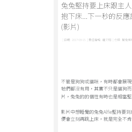
兔兔堅持要上床跟主人
抱下床...下一秒的反
(影片)
| 日期:
2017-09-15
| 責任編輯:
鍾文翔
| 分類:
鼠兔娛
不管是狗狗或貓咪，有時都會展現
牠們都沒有用，其實不只是貓狗而已，
片，兔兔的的個性有時也是相當堅
影片中想睡覺的兔兔Alfie堅持要
便會立刻再跳上床，就是完全不肯