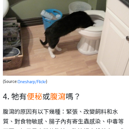
(Source:
)
Onesharp/Flickr
4. 牠有
便秘
或
腹瀉
嗎？
腹瀉的原因有以下幾種：緊張、改變飼料和水
質、對食物敏感、腸子內有寄生蟲感染、中毒等