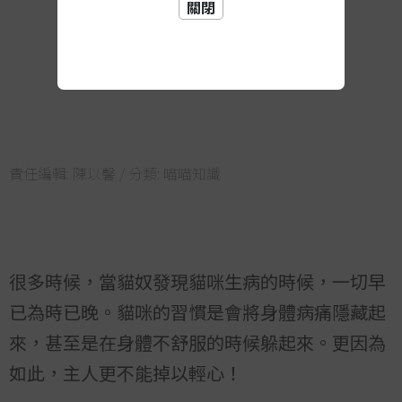
關閉
責任編輯:
陳以馨
/ 分類:
喵喵知識
很多時候，當貓奴發現貓咪生病的時候，一切早
已為時已晚。貓咪的習慣是會將身體病痛隱藏起
來，甚至是在身體不舒服的時候躲起來。更因為
如此，主人更不能掉以輕心！