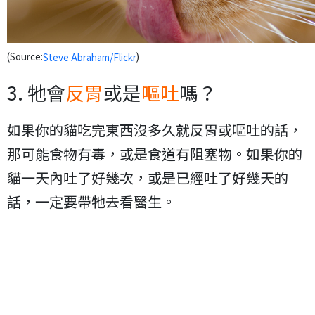
(Source:
)
Steve Abraham/Flickr
3. 牠會
反胃
或是
嘔吐
嗎？
如果你的貓吃完東西沒多久就反胃或嘔吐的話，
那可能食物有毒，或是食道有阻塞物。如果你的
貓一天內吐了好幾次，或是已經吐了好幾天的
話，一定要帶牠去看醫生。