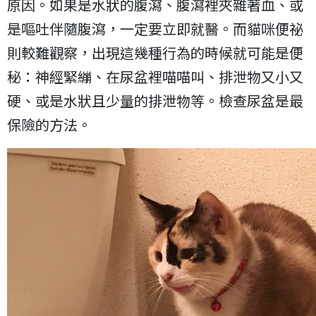
原因。如果是水狀的腹瀉、腹瀉裡夾雜著血、或
是嘔吐伴隨腹瀉，一定要立即就醫。而貓咪便祕
則較難觀察，出現這幾種行為的時候就可能是便
秘：神經緊繃、在尿盆裡喵喵叫、排泄物又小又
硬、或是水狀且少量的排泄物等。檢查尿盆是最
保險的方法。