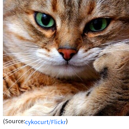
(Source:
)
cykocurt/Flickr