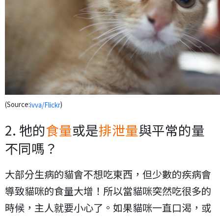
(Source:
)
ivva/Flickr
2. 牠的
食量
或是
排泄量
與平常的量
不同嗎？
大部分生病的貓會不想吃東西，但少數的疾病會
導致貓咪的食量大增！所以當貓咪突然吃很多的
時候，主人就要小心了。如果貓咪一直口渴，或