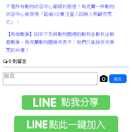
不是所有動物收容中心都順利撤退！烏克蘭一所動物
收容中心被發現「超過300隻汪星人因無人照顧而死
亡」！
【烏俄戰爭】因來不及將動物園裡的動物全數救出躲
避戰爭，烏克蘭動物園無奈表示：牠們只能接受安樂
死的命運！