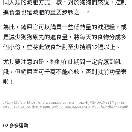
同人類的減肥方式一樣，對於狗狗們來說，控制
進食量也是減肥的重要步驟之一。
為此，鏟屎官可以購買一些低熱量的減肥糧，或
是減少狗狗原先的進食量，將每天的食物分成多
個小份，並將此飲食計劃至少持續12週以上。
尤其要注意的是，狗狗在此期間一定會感到飢
餓，但鏟屎官可千萬不能心軟，否則就前功盡棄
啦！
八公叔叔 / Via https://mp.weixin.qq.com/s?__biz=MjM5NDAxMzY1Mg==&mi
d=2651745912&idx=1&sn=81aab02198e0aa49374107f937fe2cdf&chksm=b
d7486c38a030fd55aebcf11e209263722c7ec88a92e8e9fc9f90fcb8992e3c20
c80cf49c27e
02 多多運動