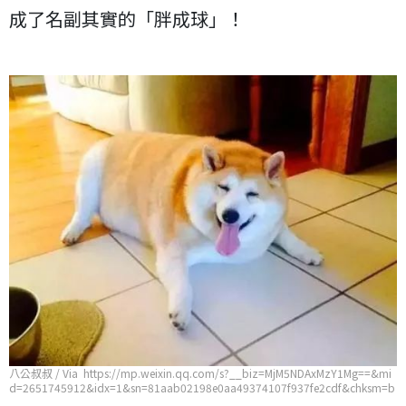
成了名副其實的「胖成球」！
八公叔叔 / Via https://mp.weixin.qq.com/s?__biz=MjM5NDAxMzY1Mg==&mi
d=2651745912&idx=1&sn=81aab02198e0aa49374107f937fe2cdf&chksm=b
d7486c38a030fd55aebcf11e209263722c7ec88a92e8e9fc9f90fcb8992e3c20