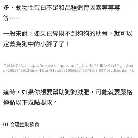
多、動物性蛋白不足和品種遺傳因素等等等
等……
一般來說，如果已經摸不到狗狗的肋骨，就可以
定義為狗中的小胖子了！
八公叔叔 / Via https://mp.weixin.qq.com/s?__biz=MjM5NDAxMzY1Mg==&mi
d=2651745912&idx=1&sn=81aab02198e0aa49374107f937fe2cdf&chksm=b
d7486c38a030fd55aebcf11e209263722c7ec88a92e8e9fc9f90fcb8992e3c20
c80cf49c27e
這時，如果你想要幫助狗狗減肥，可能就要嚴格
遵循以下幾點要求。
01 合理控制飲食