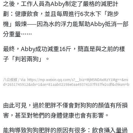
之後，工作人員為Abby制定了嚴格的減肥計
劃：健康飲食，並且每周進行6次水下「跑步
機」鍛煉——因為水的浮力能幫助Abby抵消一部
分重量……
最終，Abby成功減重16斤，簡直是與之前的樣
子「判若兩狗」。
八公叔叔 / Via https://mp.weixin.qq.com/s?__biz=MjM5NDAxMzY1Mg==&mi
d=2651745912&idx=1&sn=81aab02198e0aa49374107f937fe2cdf&chksm=b
d7486c38a030fd55aebcf11e209263722c7ec88a92e8e9fc9f90fcb8992e3c20
c80cf49c27e
由此可見，過於肥胖不僅會對狗狗的顏值有所損
害，甚至對牠們的身體健康也會有影響。
能夠導致狗狗肥胖的原因有很多：飲食攝入量過