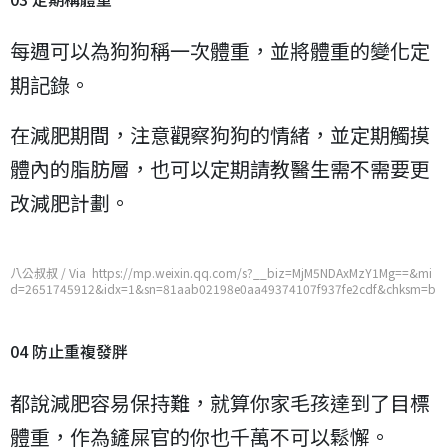
每週可以為狗狗稱一次體重，並將體重的變化定
期記錄。
在減肥期間，注意觀察狗狗的情緒，並定期觸摸
體內的脂肪層，也可以定期請教醫生需不需要更
改減肥計劃。
八公叔叔 / Via https://mp.weixin.qq.com/s?__biz=MjM5NDAxMzY1Mg==&mi
d=2651745912&idx=1&sn=81aab02198e0aa49374107f937fe2cdf&chksm=b
d7486c38a030fd55aebcf11e209263722c7ec88a92e8e9fc9f90fcb8992e3c20
c80cf49c27e
04 防止重複發胖
都說減肥容易保持難，就算你家毛孩達到了目標
體重，作為鏟屎官的你也千萬不可以鬆懈。