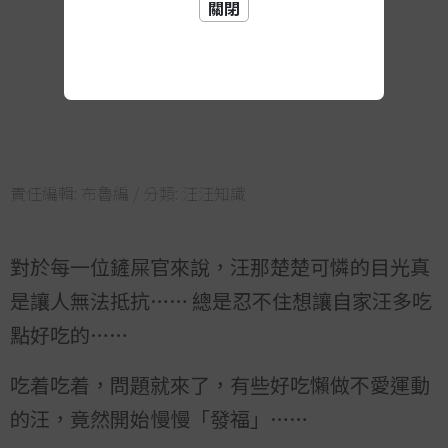
關閉
責任編輯:
布魯編
/ 分類:
汪汪知識
對於每一位鏟屎官來說，汪那楚楚可憐的目光真
是讓人無法抵抗…… 總是忍不住想讓自家汪多吃
點好吃的……
吃着吃着，問題就來了，有些好吃懶做不愛運動
的汪，竟然開始慢慢「發福」……