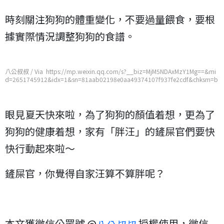
時刻關注狗狗的體重變化，不要過量餵食，要根
據實際情況調整狗狗的食譜。
八公叔叔 / Via https://mp.weixin.qq.com/s?__biz=MjM5NDAxMzY1Mg==&mi
d=2651745912&idx=1&sn=81aab02198e0aa49374107f937fe2cdf&chksm=b
d7486c38a030fd55aebcf11e209263722c7ec88a92e8e9fc9f90fcb8992e3c20
c80cf49c27e
眼見夏天快來啦，為了狗狗的顏值着想，更為了
狗狗的健康着想，家有「胖汪」的鏟屎官們要快
快行動起來啦～
鏟屎官，你覺得自家汪算不算胖呢？
本文獲微信公眾號 @
授權使用，微信