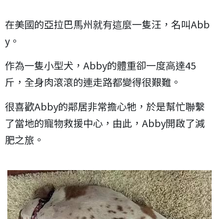
c80cf49c27e
在美國的亞拉巴馬州就有這麼一隻汪，名叫Abb
y。
作為一隻小型犬，Abby的體重卻一度高達45
斤，全身肉滾滾的連走路都變得很艱難。
很喜歡Abby的鄰居非常擔心牠，於是幫忙聯繫
了當地的寵物救援中心，由此，Abby開啟了減
肥之旅。