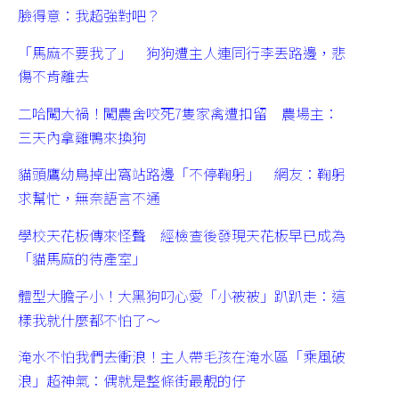
臉得意：我超強對吧？
「馬麻不要我了」 狗狗遭主人連同行李丟路邊，悲
傷不肯離去
二哈闖大禍！闖農舍咬死7隻家禽遭扣留 農場主：
三天內拿雞鴨來換狗
貓頭鷹幼鳥掉出窩站路邊「不停鞠躬」 網友：鞠躬
求幫忙，無奈語言不通
學校天花板傳來怪聲 經檢查後發現天花板早已成為
「貓馬麻的待產室」
體型大膽子小！大黑狗叼心愛「小被被」趴趴走：這
樣我就什麼都不怕了～
淹水不怕我們去衝浪！主人帶毛孩在淹水區「乘風破
浪」超神氣：偶就是整條街最靚的仔