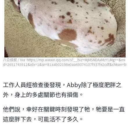
八公叔叔 / Via https://mp.weixin.qq.com/s?__biz=MjM5NDAxMzY1Mg==&mi
d=2651745912&idx=1&sn=81aab02198e0aa49374107f937fe2cdf&chksm=b
d7486c38a030fd55aebcf11e209263722c7ec88a92e8e9fc9f90fcb8992e3c20
c80cf49c27e
工作人員經檢查後發現，Abby除了極度肥胖之
外，身上的多處關節也有損傷。
他們說，幸好在關鍵時刻發現了牠，牠要是一直
這麼胖下去，可能活不了多久。