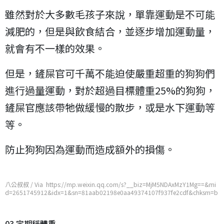
雖然對於大多數毛孩子來說，單靠運動是不可能
減肥的，但是與飲食結合，並逐步增加運動量，
就會有不一樣的效果。
但是，鏟屎官可千萬不能迫使嚴重超重的狗狗們
進行過量運動，對於超過目標體重25%的狗狗，
鏟屎官應該帶牠做緩慢的散步，或是水下運動等
等。
防止狗狗因為運動而造成額外的損傷。
八公叔叔 / Via https://mp.weixin.qq.com/s?__biz=MjM5NDAxMzY1Mg==&mi
d=2651745912&idx=1&sn=81aab02198e0aa49374107f937fe2cdf&chksm=b
d7486c38a030fd55aebcf11e209263722c7ec88a92e8e9fc9f90fcb8992e3c20
c80cf49c27e
03 定期稱體重