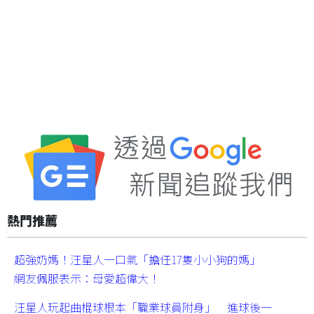
熱門推薦
超強奶媽！汪星人一口氣「擔任17隻小小狗的媽」
網友佩服表示：母愛超偉大！
汪星人玩起曲棍球根本「職業球員附身」 進球後一