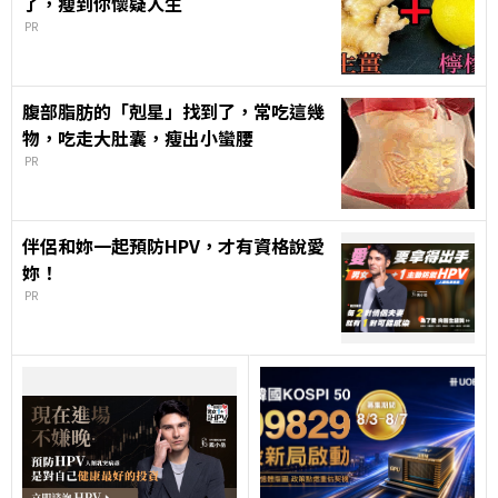
了，瘦到你懷疑人生
PR
腹部脂肪的「剋星」找到了，常吃這幾
物，吃走大肚囊，瘦出小蠻腰
PR
伴侶和妳一起預防HPV，才有資格說愛
妳！
PR