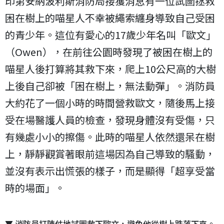
印第安納波利斯消防局接獲消息有一位試圖拯救
困在樹上的喵星人不幸被繩索纏身導致自己受困
的青少年。這位有愛心的17歲少年名叫「歐文」
（Owen），在前往公園時發現了被困在樹上的
喵星人後打算將其救下來，爬上10公尺高的大樹
上後自己卻被「困在樹上，無法動彈」。消防員
大約花了一個小時的時間營救歐文，隨後馬上接
受在場醫護人員的檢查，發現身體沒有受傷，只
有幾處小小的擦傷。此時的喵星人依然還呆在樹
上，靜靜觀賞著眼前這場因為自己導致的騷動，
並沒有表示出慌張的樣子，而是顯得「超享受當
時的場面」。
▼ 消防員打陣仗地試圖救下歐文，避免他從樹上跌落下來。