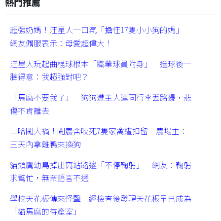
熱門推薦
超強奶媽！汪星人一口氣「擔任17隻小小狗的媽」
網友佩服表示：母愛超偉大！
汪星人玩起曲棍球根本「職業球員附身」 進球後一
臉得意：我超強對吧？
「馬麻不要我了」 狗狗遭主人連同行李丟路邊，悲
傷不肯離去
二哈闖大禍！闖農舍咬死7隻家禽遭扣留 農場主：
三天內拿雞鴨來換狗
貓頭鷹幼鳥掉出窩站路邊「不停鞠躬」 網友：鞠躬
求幫忙，無奈語言不通
學校天花板傳來怪聲 經檢查後發現天花板早已成為
「貓馬麻的待產室」