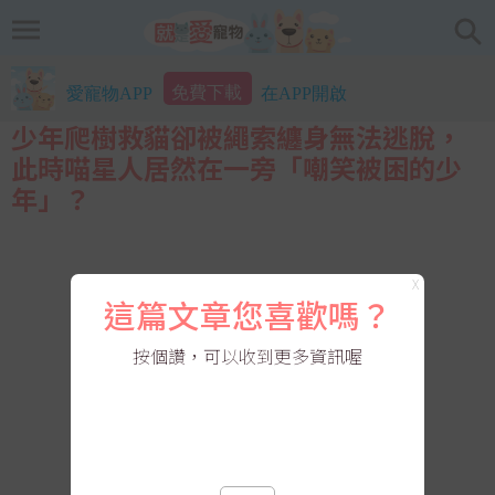
免費下載
愛寵物APP
在APP開啟
少年爬樹救貓卻被繩索纏身無法逃脫，
此時喵星人居然在一旁「嘲笑被困的少
年」？
X
這篇文章您喜歡嗎？
按個讚，可以收到更多資訊喔