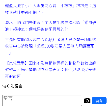
體型大膽子小！大黑狗叼心愛「小被被」趴趴走：這
樣我就什麼都不怕了～
淹水不怕我們去衝浪！主人帶毛孩在淹水區「乘風破
浪」超神氣：偶就是整條街最靚的仔
不是所有動物收容中心都順利撤退！烏克蘭一所動物
收容中心被發現「超過300隻汪星人因無人照顧而死
亡」！
【烏俄戰爭】因來不及將動物園裡的動物全數救出躲
避戰爭，烏克蘭動物園無奈表示：牠們只能接受安樂
死的命運！