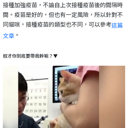
接種加強疫苗，不論自上次接種疫苗後的間隔時
間。疫苗是好的，但也有一定風險，所以針對不
同貓咪，接種疫苗的類型也不同，可以參考
這篇
。
文章
奴才你到底要帶我幹嘛？▼