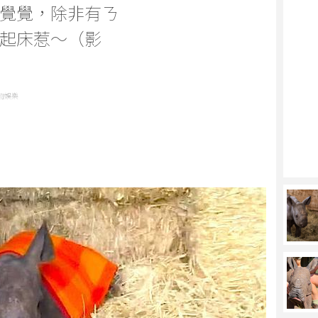
覺覺，除非有ㄋ
起床惹～（影
物娛樂