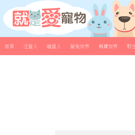
首頁
汪星人
喵星人
鼠兔世界
鳥寶世界
野