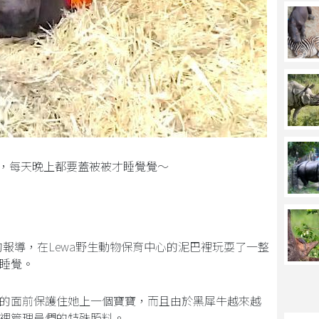
寶寶，每天晚上都要蓋被被才睡覺覺～
月27日的報導，在Lewa野生動物保育中心的泥巴裡玩耍了一整
睡覺。
的面前保護住她上一個寶寶，而且由於黑犀牛越來越
裡管理員們的特殊照料。