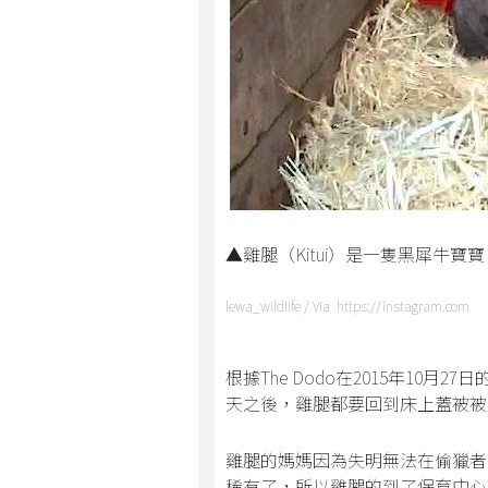
▲雞腿（Kitui）是一隻黑犀牛
lewa_wildlife / Via https://instagram.com
根據The Dodo在2015年10
天之後，雞腿都要回到床上蓋被被
雞腿的媽媽因為失明無法在偷獵者
稀有了，所以雞腿的到了保育中心