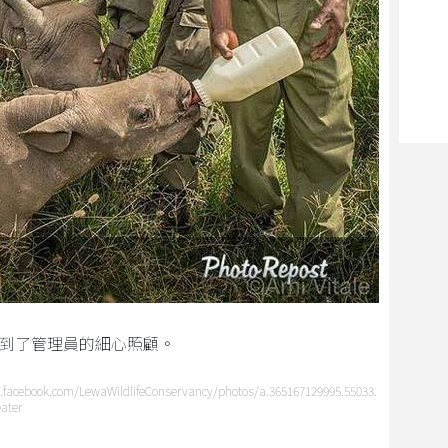
到了管理員的細心照顧。
w.facebook.com/LewaWildlifeConservancy/photos/a.365167129995.55033.
ater