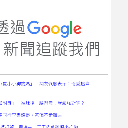
17隻小小狗的媽」 網友佩服表示：母愛超偉
員附身」 進球後一臉得意：我超強對吧？
連同行李丟路邊，悲傷不肯離去
禽遭扣留 農場主：三天內拿雞鴨來換狗