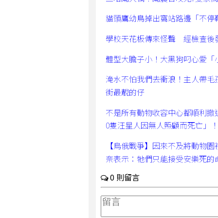
貓頭鷹幼鳥掉出窩站路邊「不停
學校天花板傳來怪聲 經檢查後
體型大膽子小！大黑狗叼心愛「
淹水不怕我們去衝浪！主人帶毛
街最靚的仔
不是所有動物收容中心都順利撤
0隻汪星人因無人照顧而死亡」
【烏俄戰爭】因來不及將動物園
奈表示：牠們只能接受安樂死的