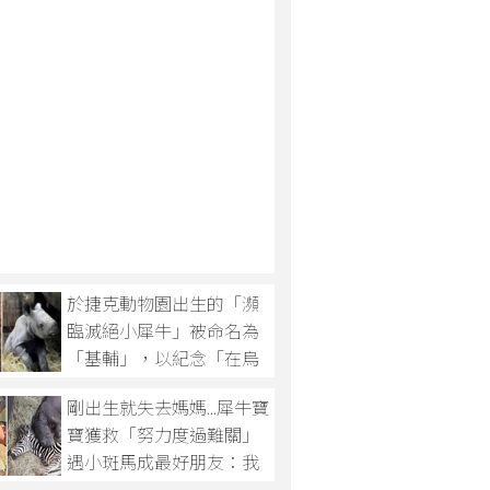
於捷克動物園出生的「瀕
臨滅絕小犀牛」被命名為
「基輔」，以紀念「在烏
克蘭抗戰的英雄」！
剛出生就失去媽媽...犀牛寶
寶獲救「努力度過難關」
遇小斑馬成最好朋友：我
們一起加油！