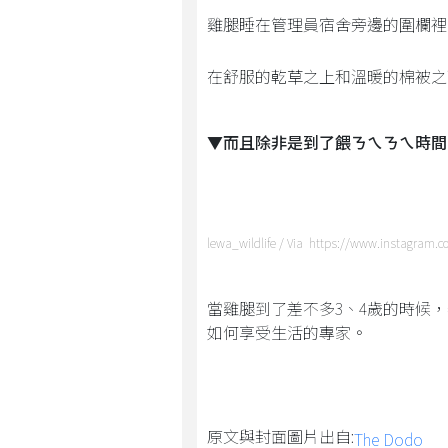
雞腿睡在管理員宿舍旁邊的圍欄裡
在舒服的乾草之上和溫暖的棉被之
▼而且除非是到了餵ㄋㄟㄋㄟ時間
lewa_wildlife / Via https://www.instagram.
當雞腿到了差不多3、4歲的時候
如何享受生活的專家。
原文與封面圖片出自:
The Dodo