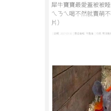
犀牛寶寶最愛蓋被被睡
ㄟㄋㄟ喝不然就賣萌不
片）
| 日期:
2017-03-30
| 責任編輯:
布魯編
| 分類:
野生動