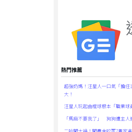
熱門推薦
超強奶媽！汪星人一口氣「擔任
大！
汪星人玩起曲棍球根本「職業球
「馬麻不要我了」 狗狗遭主人
二哈闖大禍！闖農舍咬死7隻家