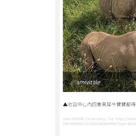
▲收容中心內四隻黑犀牛寶寶都得
Lewa Wildlife Conservancy / Via https://ww
59974894995/10150555460844996/?type=3&the