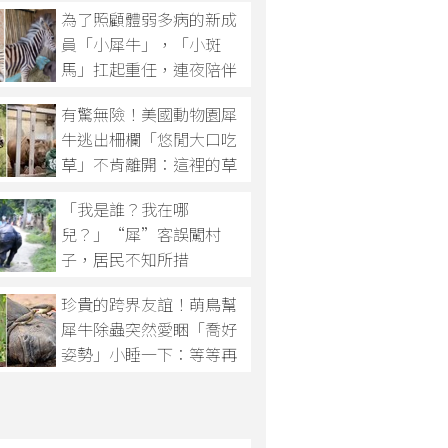
為了照顧體弱多病的新成
員「小犀牛」，「小斑
馬」扛起重任，連夜陪伴
在其身邊為牠加油打氣，
有驚無險！美國動物園犀
告訴牠：兄弟千萬不要放
牛逃出柵欄「悠閒大口吃
棄！
草」不肯離開：這裡的草
比較好吃～
「我是誰？我在哪
兒？」“犀”客誤闖村
子，居民不知所措
珍貴的跨界友誼！萌鳥幫
犀牛除蟲突然愛睏「喬好
姿勢」小睡一下：等等再
叫我～