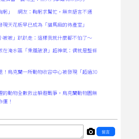
鞠躬」 網友：鞠躬求幫忙，無奈語言不通
發現天花板早已成為「貓馬麻的待產室」
小被被」趴趴走：這樣我就什麼都不怕了～
孩在淹水區「乘風破浪」超神氣：偶就是整條
退！烏克蘭一所動物收容中心被發現「超過30
！
裡的動物全數救出躲避戰爭，烏克蘭動物園無
命運！