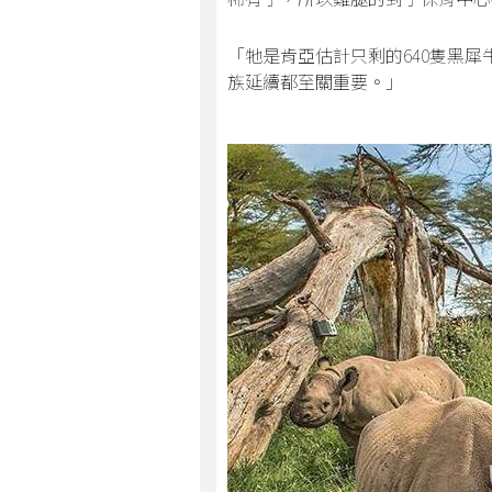
「牠是肯亞估計只剩的640隻黑
族延續都至關重要。」