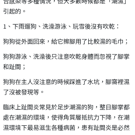
合感染等多種情況，但大多數時候都是「潮濕」
引起的。
1、下雨遛狗、洗澡游泳、玩雪後沒有吹乾：
狗狗從外面回來，給它擦腳用了比較濕的毛巾；
狗狗游泳、洗澡後只注意吹乾身體而忽視了腳掌
和趾間；
狗狗在主人沒注意的時候踩進了水坑，腳窩裡濕
了沒被發現等。
臨床上趾間炎常見於足步潮濕的狗，整日腳掌都
處在潮濕的環境，使得角質層抵抗力下降，在潮
濕環境下最易滋生各種病菌，患有趾間炎是必然