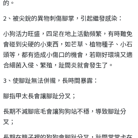
的。
2、被尖銳的異物刺傷腳掌，引起繼發感染：
小狗活力旺盛，四足在地上活動頻繁，有時難免
會碰到尖硬的小東西，如芒草、植物種子、小石
頭等，都有造成小傷口的機會，若剛好環境又適
合細菌入侵、繁殖，趾間炎就會發生了。
3、使腳趾無法併攏，長時間暴露：
腳指甲太長會讓腳趾分叉；
長期不減腳底毛會讓狗狗站不穩，導致腳趾分
叉；
長期在籠子裡的狗狗會腳趾分叉，趾間常常卡在