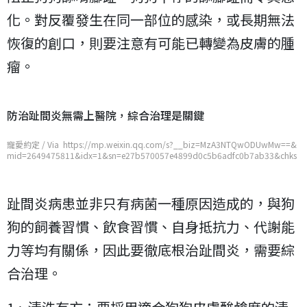
化。對反覆發生在同一部位的感染，或長期無法
恢復的創口，則要注意有可能已轉變為皮膚的腫
瘤。
防治趾間炎無需上醫院，綜合治理是關鍵
寵愛約定 / Via https://mp.weixin.qq.com/s?__biz=MzA3NTQwODUwMw==&
mid=2649475811&idx=1&sn=e27b570057e4899d0c5b6adfc0b7ab33&chks
m=876f9ffbb01816ed42a9ddc8a75f722c6643c8b0a10fc7741bc21055f47d
78cb0a7aacb19b81
趾間炎病患並非只有病菌一種原因造成的，與狗
狗的飼養習慣、飲食習慣、自身抵抗力、代謝能
力等均有關係，因此要徹底根治趾間炎，需要綜
合治理。