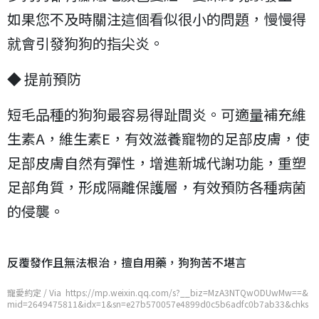
如果您不及時關注這個看似很小的問題，慢慢得
就會引發狗狗的指尖炎。
◆ 提前預防
短毛品種的狗狗最容易得趾間炎。可適量補充維
生素A，維生素E，有效滋養寵物的足部皮膚，使
足部皮膚自然有彈性，增進新城代謝功能，重塑
足部角質，形成隔離保護層，有效預防各種病菌
的侵襲。
反覆發作且無法根治，擅自用藥，狗狗苦不堪言
寵愛約定 / Via https://mp.weixin.qq.com/s?__biz=MzA3NTQwODUwMw==&
mid=2649475811&idx=1&sn=e27b570057e4899d0c5b6adfc0b7ab33&chks
m=876f9ffbb01816ed42a9ddc8a75f722c6643c8b0a10fc7741bc21055f47d