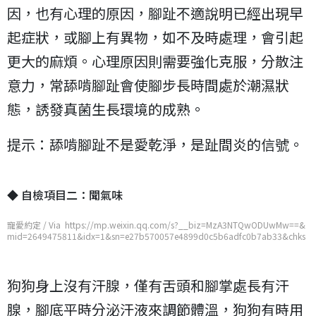
因，也有心理的原因，腳趾不適說明已經出現早
起症狀，或腳上有異物，如不及時處理，會引起
更大的麻煩。心理原因則需要強化克服，分散注
意力，常舔啃腳趾會使腳步長時間處於潮濕狀
態，誘發真菌生長環境的成熟。
提示：舔啃腳趾不是愛乾淨，是趾間炎的信號。
◆ 自檢項目二：聞氣味
寵愛約定 / Via https://mp.weixin.qq.com/s?__biz=MzA3NTQwODUwMw==&
mid=2649475811&idx=1&sn=e27b570057e4899d0c5b6adfc0b7ab33&chks
m=876f9ffbb01816ed42a9ddc8a75f722c6643c8b0a10fc7741bc21055f47d
78cb0a7aacb19b81
狗狗身上沒有汗腺，僅有舌頭和腳掌處長有汗
腺，腳底平時分泌汗液來調節體溫，狗狗有時用