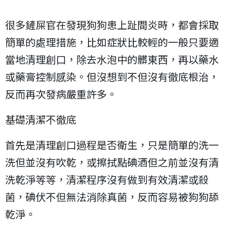
78cb0a7aacb19b81
很多鏟屎官在發現狗狗患上趾間炎時，都會採取
簡單的處理措施，比如症狀比較輕的一般只要適
當地清理創口，除去水泡中的髒東西，再以藥水
或藥膏控制感染。但沒想到不但沒有徹底根治，
反而再次發病嚴重許多。
基礎清潔不徹底
首先是清理創口過程是否衛生，只是簡單的洗一
洗但並沒有吹乾，或擦拭點碘酒但之前並沒有清
洗乾淨等等，清潔程序沒有做到有效清潔或殺
菌，碘伏不但無法消除真菌，反而容易被狗狗舔
乾淨。