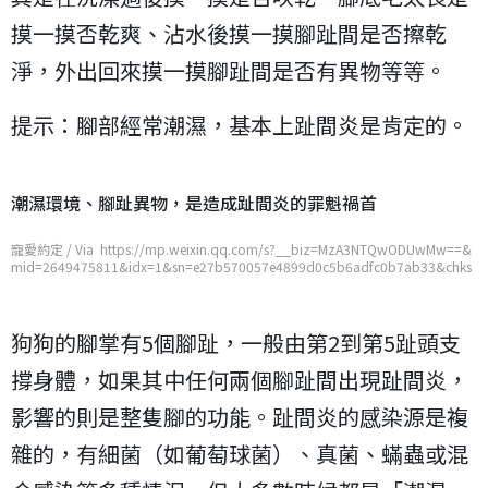
摸一摸否乾爽、沾水後摸一摸腳趾間是否擦乾
淨，外出回來摸一摸腳趾間是否有異物等等。
提示：腳部經常潮濕，基本上趾間炎是肯定的。
潮濕環境、腳趾異物，是造成趾間炎的罪魁禍首
寵愛約定 / Via https://mp.weixin.qq.com/s?__biz=MzA3NTQwODUwMw==&
mid=2649475811&idx=1&sn=e27b570057e4899d0c5b6adfc0b7ab33&chks
m=876f9ffbb01816ed42a9ddc8a75f722c6643c8b0a10fc7741bc21055f47d
78cb0a7aacb19b81
狗狗的腳掌有5個腳趾，一般由第2到第5趾頭支
撐身體，如果其中任何兩個腳趾間出現趾間炎，
影響的則是整隻腳的功能。趾間炎的感染源是複
雜的，有細菌（如葡萄球菌）、真菌、蟎蟲或混