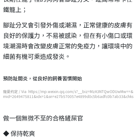
鐵籠上；
腳趾分叉會引發外傷或潮濕，正常健康的皮膚有
良好的保護力，不易被感染，但在有小傷口或環
境潮濕時會改變皮膚正常的免疫力，讓環境中的
細菌有機可乘造成發炎。
預防趾間炎，從良好的飼養習慣開始
寵愛約定 / Via https://mp.weixin.qq.com/s?__biz=MzA3NTQwODUwMw==&
mid=2649475811&idx=1&sn=e27b570057e4899d0c5b6adfc0b7ab33&chks
m=876f9ffbb01816ed42a9ddc8a75f722c6643c8b0a10fc7741bc21055f47d
78cb0a7aacb19b81
做一個無微不至的合格鏟屎官
◆ 保持乾爽