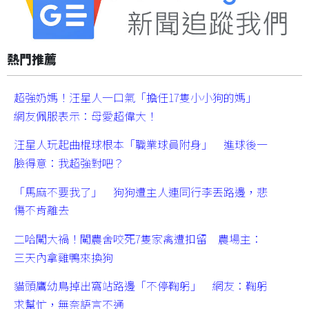
熱門推薦
超強奶媽！汪星人一口氣「擔任17隻小小狗的媽」
網友佩服表示：母愛超偉大！
汪星人玩起曲棍球根本「職業球員附身」 進球後一
臉得意：我超強對吧？
「馬麻不要我了」 狗狗遭主人連同行李丟路邊，悲
傷不肯離去
二哈闖大禍！闖農舍咬死7隻家禽遭扣留 農場主：
三天內拿雞鴨來換狗
貓頭鷹幼鳥掉出窩站路邊「不停鞠躬」 網友：鞠躬
求幫忙，無奈語言不通