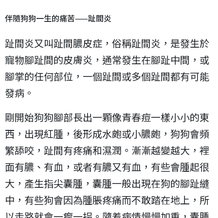
78cb0a7aacb19b81
伴隨狗狗一生的痛苦——趾間炎
趾間炎又叫趾間膿皮症，俗稱趾間炎，是發生於
寵物腳趾間的皮膚炎，通常發生在腳趾中間，或
腳掌的任何部位，一個趾間或多個趾間都有可能
發病。
剛開始狗狗腳部長出一顆像青春痘一樣小小的東
西，出現紅腫，後形成水皰或小膿皰，狗狗會頻
繁舔咬，趾間有疼痛和濕潤。漸漸越變越大，裡
面有膿、有血，或者有膿又有血，有些會腫起很
大，產生指尖囊腫，囊腫一般出現在狗的腳趾縫
中，有些狗會因為腫脹疼痛而不敢踏在地上，所
以走路就會一瘸一拐。隨着病情慢慢加重，囊腫