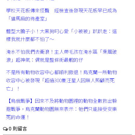
學校天花板傳來怪聲 經檢查後發現天花板早已成為
「貓馬麻的待產室」
體型大膽子小！大黑狗叼心愛「小被被」趴趴走：這
樣我就什麼都不怕了～
淹水不怕我們去衝浪！主人帶毛孩在淹水區「乘風破
浪」超神氣：偶就是整條街最靚的仔
不是所有動物收容中心都順利撤退！烏克蘭一所動物
收容中心被發現「超過300隻汪星人因無人照顧而死
亡」！
【烏俄戰爭】因來不及將動物園裡的動物全數救出躲
避戰爭，烏克蘭動物園無奈表示：牠們只能接受安樂
死的命運！