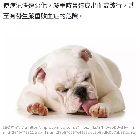
使病況快速惡化，嚴重時會造成出血或跛行，甚
至有發生嚴重敗血症的危險。
寵愛約定 / Via https://mp.weixin.qq.com/s?__biz=MzA3NTQwODUwMw==&
mid=2649475811&idx=1&sn=e27b570057e4899d0c5b6adfc0b7ab33&chks
m=876f9ffbb01816ed42a9ddc8a75f722c6643c8b0a10fc7741bc21055f47d