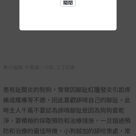
關閉
責任編輯:
布魯編
/ 分類:
汪汪知識
患有趾間炎的狗狗，常常因腳趾紅腫發炎引起疼
痛或瘙癢等不適，因此喜歡舔啃自己的腳趾。此
時主人千萬不要認為舔啃腳趾是因為狗狗愛乾
淨，要積極的採取預防和治療措施，一旦錯過預
防和治療的最佳時機，小狗越加的舔咬患處，常