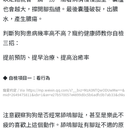
也會越大，撐開腳指縫。最後囊腫破裂，出膿
水，產生膿瘍。
判斷狗狗患病幾率高不高？寵約健康師教你自檢
三招：
提前預防、提早治療、提高治癒率
◆ 自檢項目一：看行為
寵愛約定 / Via https://mp.weixin.qq.com/s?__biz=MzA3NTQwODUwMw==&
mid=2649475811&idx=1&sn=e27b570057e4899d0c5b6adfc0b7ab33&chks
m=876f9ffbb01816ed42a9ddc8a75f722c6643c8b0a10fc7741bc21055f47d
78cb0a7aacb19b81
注意觀察狗狗是否經常舔啃腳趾，甚至是樂此不
疲的喜歡上這個動作。舔啃腳趾有腳趾不適的原