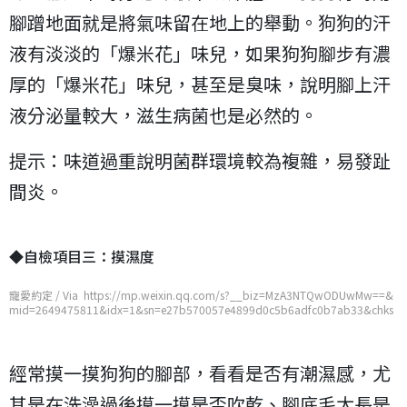
腳蹭地面就是將氣味留在地上的舉動。狗狗的汗
液有淡淡的「爆米花」味兒，如果狗狗腳步有濃
厚的「爆米花」味兒，甚至是臭味，說明腳上汗
液分泌量較大，滋生病菌也是必然的。
提示：味道過重說明菌群環境較為複雜，易發趾
間炎。
◆自檢項目三：摸濕度
寵愛約定 / Via https://mp.weixin.qq.com/s?__biz=MzA3NTQwODUwMw==&
mid=2649475811&idx=1&sn=e27b570057e4899d0c5b6adfc0b7ab33&chks
m=876f9ffbb01816ed42a9ddc8a75f722c6643c8b0a10fc7741bc21055f47d
78cb0a7aacb19b81
經常摸一摸狗狗的腳部，看看是否有潮濕感，尤
其是在洗澡過後摸一摸是否吹乾、腳底毛太長是