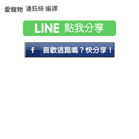
潘鈺綺 編譯
愛寵物