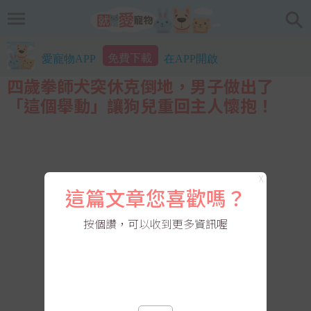
免費下載
愛寵物APP
在APP開啟
四歲拳師犬突休克倒地，男子做出了
「這個舉動」讓狗兒重回主人懷抱！
X
這篇文章您喜歡嗎？
按個讚，可以收到更多資訊喔