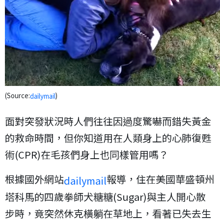
(Source:
)
dailymail
面對突發狀況時人們往往因過度驚嚇而錯失黃金
的救命時間，但你知道用在人類身上的心肺復甦
術(CPR)在毛孩們身上也同樣管用嗎？
根據國外網站
報導，住在美國華盛頓州
dailymail
塔科馬的四歲拳師犬糖糖(Sugar)與主人開心散
步時，竟突然休克橫躺在草地上，看著已失去生