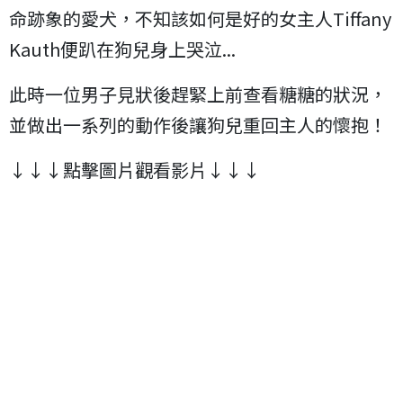
命跡象的愛犬，不知該如何是好的女主人Tiffany
Kauth便趴在狗兒身上哭泣...
此時一位男子見狀後趕緊上前查看糖糖的狀況，
並做出一系列的動作後讓狗兒重回主人的懷抱！
↓↓↓點擊圖片觀看影片↓↓↓