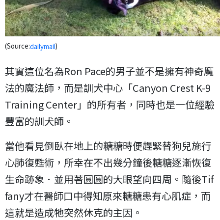
(Source:
)
dailymail
其實這位名為Ron Pace的男子並不是擁有神奇魔
法的魔法師，而是訓犬中心「Canyon Crest K-9
Training Center」的所有者，同時也是一位經驗
豐富的訓犬師。
當他看見倒臥在地上的糖糖時便趕緊替狗兒施行
心肺復甦術，所幸在不出幾分鐘後糖糖逐漸恢復
生命跡象．並用著圓圓的大眼望向四周。隨後Tif
fany才在醫師口中得知原來糖糖患有心肌症，而
這就是造成牠突然休克的主因。