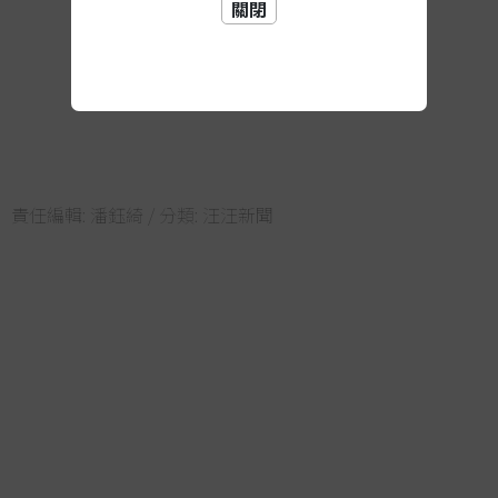
關閉
責任編輯:
潘鈺綺
/ 分類:
汪汪新聞