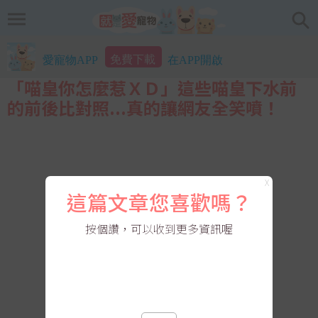
免費下載
愛寵物APP
在APP開啟
「喵皇你怎麼惹ＸＤ」這些喵皇下水前
的前後比對照...真的讓網友全笑噴！
X
這篇文章您喜歡嗎？
按個讚，可以收到更多資訊喔