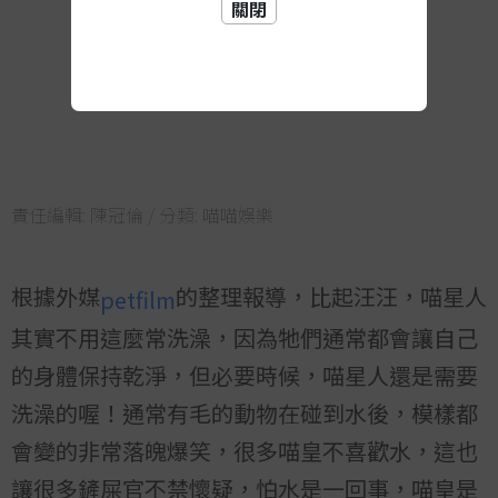
關閉
責任編輯:
陳冠倫
/ 分類:
喵喵娛樂
根據外媒
的整理報導，比起汪汪，喵星人
petfilm
其實不用這麼常洗澡，因為牠們通常都會讓自己
的身體保持乾淨，但必要時候，喵星人還是需要
洗澡的喔！通常有毛的動物在碰到水後，模樣都
會變的非常落魄爆笑，很多喵皇不喜歡水，這也
讓很多鏟屎官不禁懷疑，怕水是一回事，喵皇是