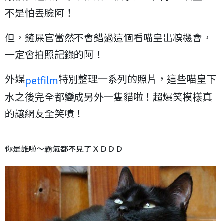
不是怕丟臉阿！
但，鏟屎官當然不會錯過這個看喵皇出糗機會，
一定會拍照記錄的阿！
外媒
特別整理一系列的照片，這些喵皇下
petfilm
水之後完全都變成另外一隻貓啦！超爆笑模樣真
的讓網友全笑噴！
你是誰啦～霸氣都不見了ＸＤＤＤ