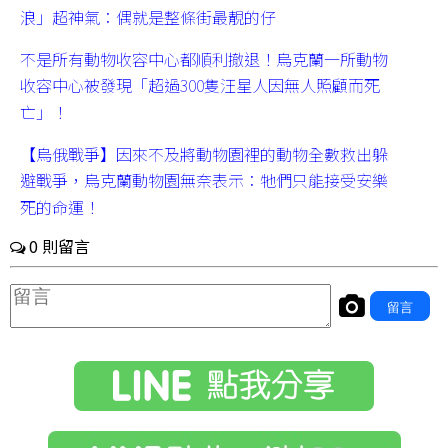
浪」超神氣：偶就是整條街最靚的仔
不是所有動物收容中心都順利撤退！烏克蘭一所動物
收容中心被發現「超過300隻汪星人因無人照顧而死
亡」！
【烏俄戰爭】因來不及將動物園裡的動物全數救出躲
避戰爭，烏克蘭動物園無奈表示：牠們只能接受安樂
死的命運！