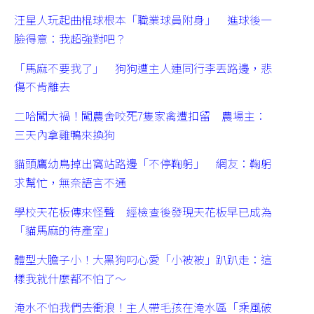
汪星人玩起曲棍球根本「職業球員附身」 進球後一
臉得意：我超強對吧？
「馬麻不要我了」 狗狗遭主人連同行李丟路邊，悲
傷不肯離去
二哈闖大禍！闖農舍咬死7隻家禽遭扣留 農場主：
三天內拿雞鴨來換狗
貓頭鷹幼鳥掉出窩站路邊「不停鞠躬」 網友：鞠躬
求幫忙，無奈語言不通
學校天花板傳來怪聲 經檢查後發現天花板早已成為
「貓馬麻的待產室」
體型大膽子小！大黑狗叼心愛「小被被」趴趴走：這
樣我就什麼都不怕了～
淹水不怕我們去衝浪！主人帶毛孩在淹水區「乘風破