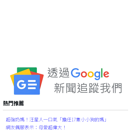
熱門推薦
超強奶媽！汪星人一口氣「擔任17隻小小狗的媽」
網友佩服表示：母愛超偉大！