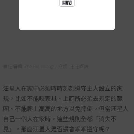
關閉
責任編輯:
Zhe Rui Leong
/ 分類:
汪汪娛樂
汪星人在家中必須時時刻刻遵守主人設立的家
規，比如不能咬家具、上廁所必須去規定的範
圍、不能爬上高高的地方以免摔倒。但當汪星人
自己一個人在家時，這些規則全都「消失不
見」，那麼汪星人是否還會乖乖遵守呢？