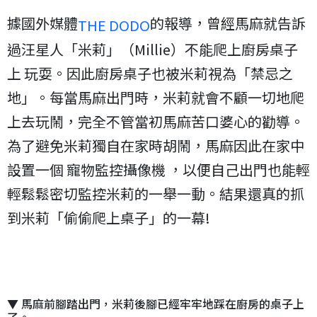
據國外媒體
的報導，曾經馬麻就告訴
THE DODO
過汪星人「米莉」（Millie）不能爬上廚房桌子
上 玩耍。因此廚房桌子也被米莉視為「禁忌之
地」。每當馬麻出門時，米莉就會不顧一切地爬
上去玩鬧，完全不管當初馬麻苦口婆心的勸導。
為了避免米莉獨自在家時胡鬧，馬麻因此在家中
設置一個 寵物監控攝像機 ，以便自己出門也能輕
輕鬆鬆密切監控米莉的一舉一動。結果還真的抓
到米莉「偷偷爬上桌子」的一幕!
▼ 馬麻前腳踏出門，米莉後腳已經牢牢地踩在廚房的桌子上
了。