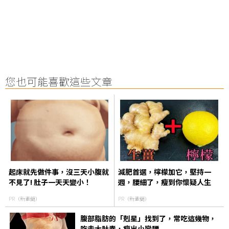
您也可能喜歡這些文章
起床就先做件事，沒三天小腹就
減肥首選，檸檬加它，堅持一
不見了! 肚子一天天變小！
週，腰細了，瘦到你懷疑人生
PR（新素簡）
PR（新素簡）
腹部脂肪的「剋星」找到了，常吃這幾物，
吃走大肚囊，瘦出小蠻腰