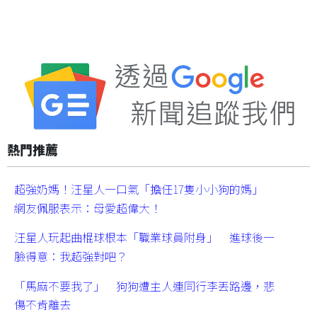
熱門推薦
超強奶媽！汪星人一口氣「擔任17隻小小狗的媽」
網友佩服表示：母愛超偉大！
汪星人玩起曲棍球根本「職業球員附身」 進球後一
臉得意：我超強對吧？
「馬麻不要我了」 狗狗遭主人連同行李丟路邊，悲
傷不肯離去