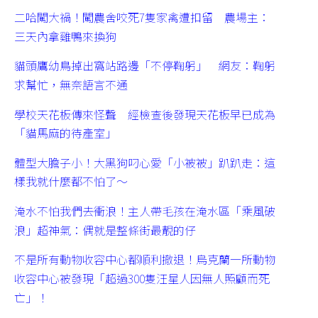
二哈闖大禍！闖農舍咬死7隻家禽遭扣留 農場主：
三天內拿雞鴨來換狗
貓頭鷹幼鳥掉出窩站路邊「不停鞠躬」 網友：鞠躬
求幫忙，無奈語言不通
學校天花板傳來怪聲 經檢查後發現天花板早已成為
「貓馬麻的待產室」
體型大膽子小！大黑狗叼心愛「小被被」趴趴走：這
樣我就什麼都不怕了～
淹水不怕我們去衝浪！主人帶毛孩在淹水區「乘風破
浪」超神氣：偶就是整條街最靚的仔
不是所有動物收容中心都順利撤退！烏克蘭一所動物
收容中心被發現「超過300隻汪星人因無人照顧而死
亡」！