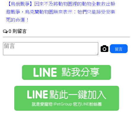
【烏俄戰爭】因來不及將動物園裡的動物全數救出躲
避戰爭，烏克蘭動物園無奈表示：牠們只能接受安樂
死的命運！