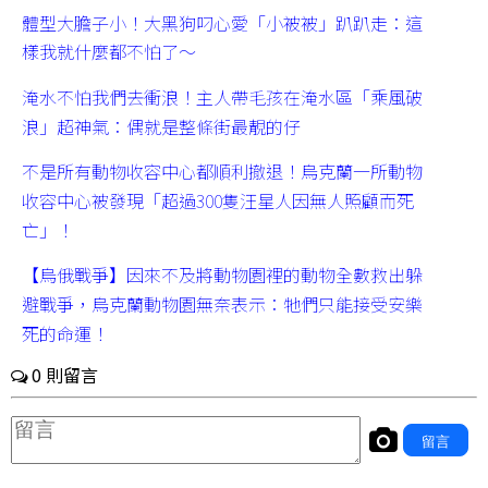
體型大膽子小！大黑狗叼心愛「小被被」趴趴走：這
樣我就什麼都不怕了～
淹水不怕我們去衝浪！主人帶毛孩在淹水區「乘風破
浪」超神氣：偶就是整條街最靚的仔
不是所有動物收容中心都順利撤退！烏克蘭一所動物
收容中心被發現「超過300隻汪星人因無人照顧而死
亡」！
【烏俄戰爭】因來不及將動物園裡的動物全數救出躲
避戰爭，烏克蘭動物園無奈表示：牠們只能接受安樂
死的命運！