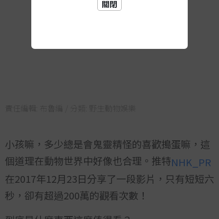
關閉
責任編輯:
布魯編
/ 分類:
野生動物娛樂
小孩嘛，多少總是會鬼靈精怪的喜歡搗蛋嘛，這
個道理在動物世界中好像也合理。推特
NHK_PR
在2017年12月23日分享了一段影片，只有短短六
秒，卻有超過200萬的觀看次數！