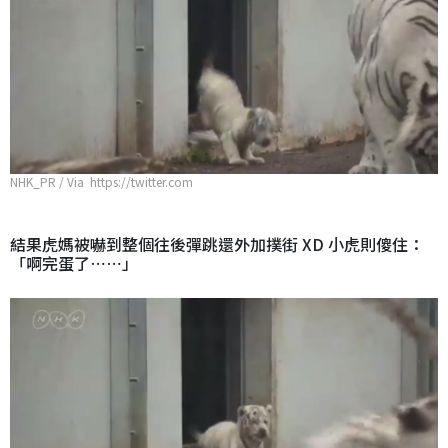
NHK_PR / Via https://twitter.com
結果虎媽被嚇到整個往後彈跳還外加撲街 XD 小虎則傻住：
「啊完蛋了⋯⋯」