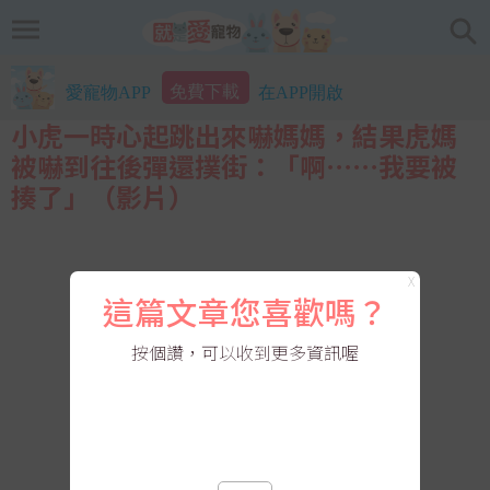
免費下載
愛寵物APP
在APP開啟
小虎一時心起跳出來嚇媽媽，結果虎媽
被嚇到往後彈還撲街：「啊⋯⋯我要被
揍了」（影片）
X
這篇文章您喜歡嗎？
按個讚，可以收到更多資訊喔