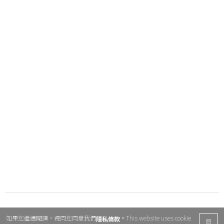
如果您繼續閱讀，視同您同意我們
。This website uses cookie
隱私條款
同