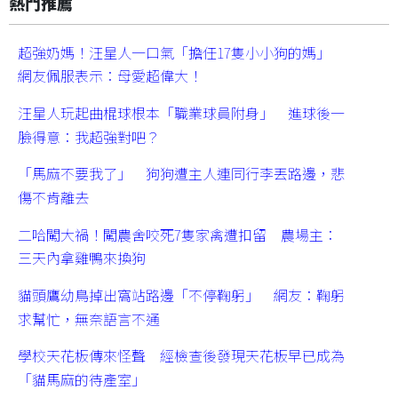
熱門推薦
超強奶媽！汪星人一口氣「擔任17隻小小狗的媽」
網友佩服表示：母愛超偉大！
汪星人玩起曲棍球根本「職業球員附身」 進球後一
臉得意：我超強對吧？
「馬麻不要我了」 狗狗遭主人連同行李丟路邊，悲
傷不肯離去
二哈闖大禍！闖農舍咬死7隻家禽遭扣留 農場主：
三天內拿雞鴨來換狗
貓頭鷹幼鳥掉出窩站路邊「不停鞠躬」 網友：鞠躬
求幫忙，無奈語言不通
學校天花板傳來怪聲 經檢查後發現天花板早已成為
「貓馬麻的待產室」