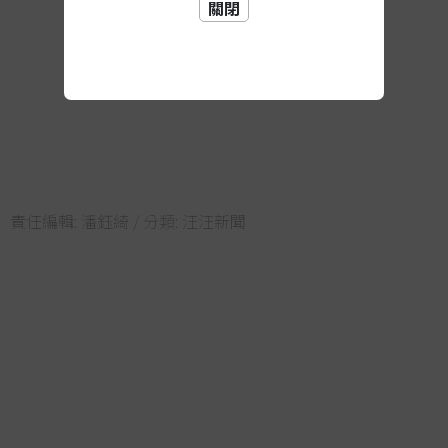
關閉
責任編輯:
潘鈺綺
/ 分類:
汪汪新聞