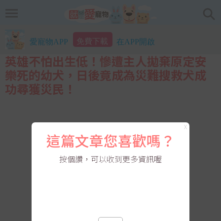
免費下載
愛寵物APP
在APP開啟
英雄不怕出生低！慘遭主人拋棄原定安
樂死的幼犬，日後竟成為災難搜救犬成
功尋獲災民！
X
這篇文章您喜歡嗎？
按個讚，可以收到更多資訊喔