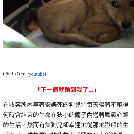
(Photo Credit:
)
youtube
「
下一個就輪到我了...
」
在收容所內等著安樂死的狗兒們每天帶著不曉得
何時會結束的生命在狹小的籠子內過著膽戰心驚
的生活，然而有隻狗兒卻幸運地從那地獄般的生