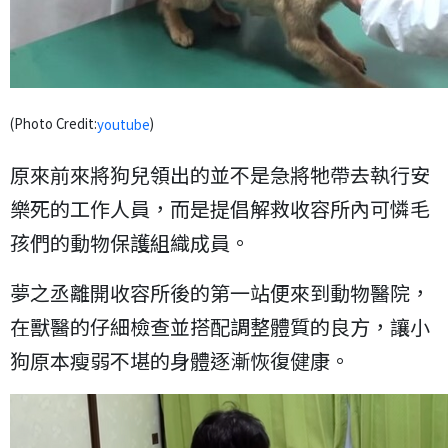
(Photo Credit:
)
youtube
原來前來將狗兒領出的並不是急將牠帶去執行安
樂死的工作人員，而是提倡解救收容所內可憐毛
孩們的動物保護組織成員。
夢之丞離開收容所後的第一站便來到動物醫院，
在獸醫的仔細檢查並搭配調整體質的良方，讓小
狗原本瘦弱不堪的身體逐漸恢復健康。