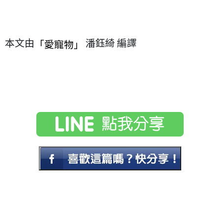
本文由
潘鈺綺 編譯
「愛寵物」