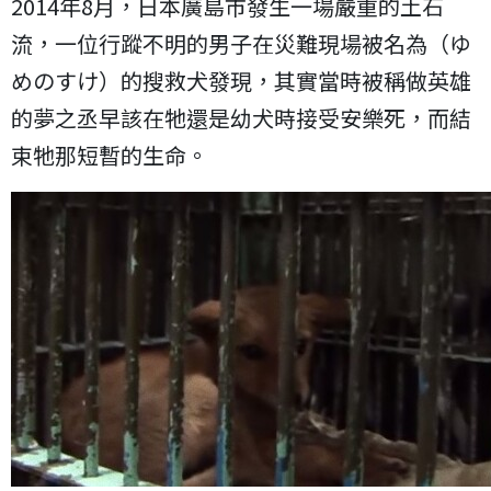
2014年8月，日本廣島市發生一場嚴重的土石
流，一位行蹤不明的男子在災難現場被名為（ゆ
めのすけ）的搜救犬發現，其實當時被稱做英雄
的夢之丞早該在牠還是幼犬時接受安樂死，而結
束牠那短暫的生命。