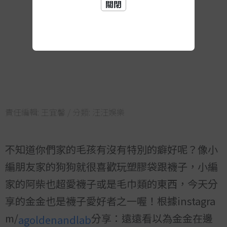
關閉
責任編輯:
王宜馨
/ 分類:
汪汪娛樂
不知道你們家的毛孩有沒有特別的癖好呢？像小
編朋友家的狗狗就很喜歡玩塑膠袋跟襪子，小編
家的阿柴也超愛襪子或是毛巾類的東西，今天分
享的金金也是襪子愛好者之一喔！根據instagra
m/
分享：遠遠看以為金金在邊
agoldenandlab