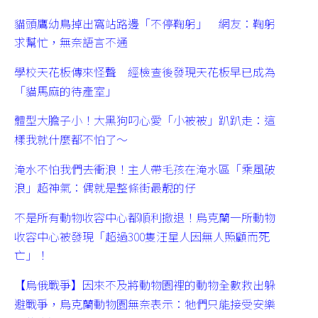
貓頭鷹幼鳥掉出窩站路邊「不停鞠躬」 網友：鞠躬
求幫忙，無奈語言不通
學校天花板傳來怪聲 經檢查後發現天花板早已成為
「貓馬麻的待產室」
體型大膽子小！大黑狗叼心愛「小被被」趴趴走：這
樣我就什麼都不怕了～
淹水不怕我們去衝浪！主人帶毛孩在淹水區「乘風破
浪」超神氣：偶就是整條街最靚的仔
不是所有動物收容中心都順利撤退！烏克蘭一所動物
收容中心被發現「超過300隻汪星人因無人照顧而死
亡」！
【烏俄戰爭】因來不及將動物園裡的動物全數救出躲
避戰爭，烏克蘭動物園無奈表示：牠們只能接受安樂