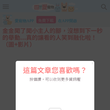
免費下載
愛寵物APP
在APP開啟
金金聞了聞小主人的腳，沒想到下一秒
的舉動...真的讓看的人笑到融化啦！
（圖+影片）
X
這篇文章您喜歡嗎？
按個讚，可以收到更多資訊喔