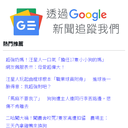
熱門推薦
超強奶媽！汪星人一口氣「擔任17隻小小狗的媽」
網友佩服表示：母愛超偉大！
汪星人玩起曲棍球根本「職業球員附身」 進球後一
臉得意：我超強對吧？
「馬麻不要我了」 狗狗遭主人連同行李丟路邊，悲
傷不肯離去
二哈闖大禍！闖農舍咬死7隻家禽遭扣留 農場主：
三天內拿雞鴨來換狗