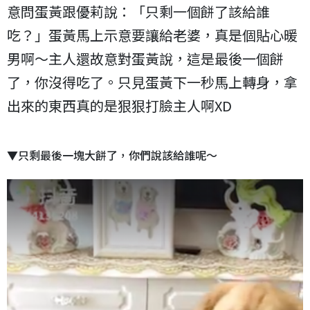
意問蛋黃跟優莉說：「只剩一個餅了該給誰
吃？」蛋黃馬上示意要讓給老婆，真是個貼心暖
男啊～主人還故意對蛋黃說，這是最後一個餅
了，你沒得吃了。只見蛋黃下一秒馬上轉身，拿
出來的東西真的是狠狠打臉主人啊XD
▼只剩最後一塊大餅了，你們說該給誰呢～