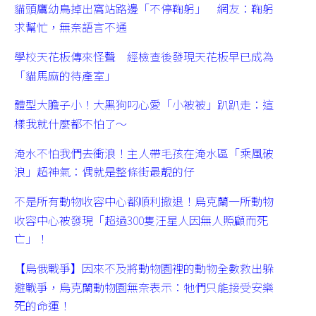
貓頭鷹幼鳥掉出窩站路邊「不停鞠躬」 網友：鞠躬
求幫忙，無奈語言不通
學校天花板傳來怪聲 經檢查後發現天花板早已成為
「貓馬麻的待產室」
體型大膽子小！大黑狗叼心愛「小被被」趴趴走：這
樣我就什麼都不怕了～
淹水不怕我們去衝浪！主人帶毛孩在淹水區「乘風破
浪」超神氣：偶就是整條街最靚的仔
不是所有動物收容中心都順利撤退！烏克蘭一所動物
收容中心被發現「超過300隻汪星人因無人照顧而死
亡」！
【烏俄戰爭】因來不及將動物園裡的動物全數救出躲
避戰爭，烏克蘭動物園無奈表示：牠們只能接受安樂
死的命運！