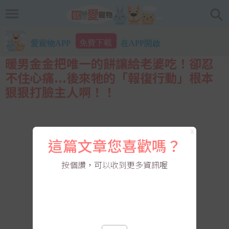
免費下載
愛寵物APP
在APP開啟
暖男金金把唯一的餅讓給老婆吃！卻忍
不住心痛...後來牠的「報復行動」根本
狠狠打臉主人啊！！
X
這篇文章您喜歡嗎？
按個讚，可以收到更多資訊喔