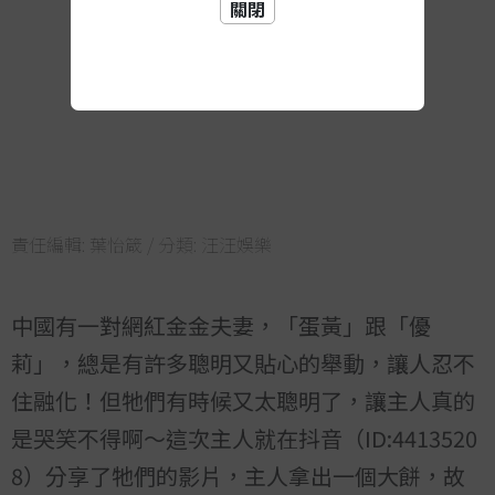
關閉
責任編輯:
葉怡箴
/ 分類:
汪汪娛樂
中國有一對網紅金金夫妻，「蛋黃」跟「優
莉」，總是有許多聰明又貼心的舉動，讓人忍不
住融化！但牠們有時候又太聰明了，讓主人真的
是哭笑不得啊～這次主人就在抖音（ID:4413520
8）分享了牠們的影片，主人拿出一個大餅，故