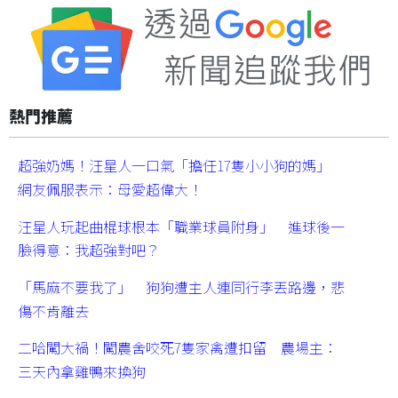
熱門推薦
超強奶媽！汪星人一口氣「擔任17隻小小狗的媽」
網友佩服表示：母愛超偉大！
汪星人玩起曲棍球根本「職業球員附身」 進球後一
臉得意：我超強對吧？
「馬麻不要我了」 狗狗遭主人連同行李丟路邊，悲
傷不肯離去
二哈闖大禍！闖農舍咬死7隻家禽遭扣留 農場主：
三天內拿雞鴨來換狗