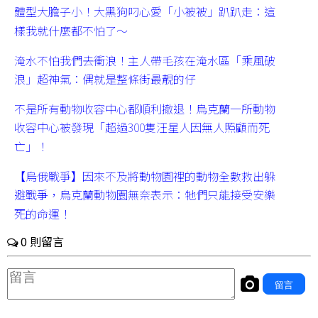
體型大膽子小！大黑狗叼心愛「小被被」趴趴走：這
樣我就什麼都不怕了～
淹水不怕我們去衝浪！主人帶毛孩在淹水區「乘風破
浪」超神氣：偶就是整條街最靚的仔
不是所有動物收容中心都順利撤退！烏克蘭一所動物
收容中心被發現「超過300隻汪星人因無人照顧而死
亡」！
【烏俄戰爭】因來不及將動物園裡的動物全數救出躲
避戰爭，烏克蘭動物園無奈表示：牠們只能接受安樂
死的命運！