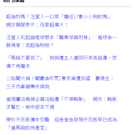
超強奶媽！汪星人一口氣「擔任17隻小小狗的媽」
網友佩服表示：母愛超偉大！
汪星人玩起曲棍球根本「職業球員附身」 進球後一
臉得意：我超強對吧？
「馬麻不要我了」 狗狗遭主人連同行李丟路邊，悲
傷不肯離去
二哈闖大禍！闖農舍咬死7隻家禽遭扣留 農場主：
三天內拿雞鴨來換狗
貓頭鷹幼鳥掉出窩站路邊「不停鞠躬」 網友：鞠躬
求幫忙，無奈語言不通
學校天花板傳來怪聲 經檢查後發現天花板早已成為
「貓馬麻的待產室」