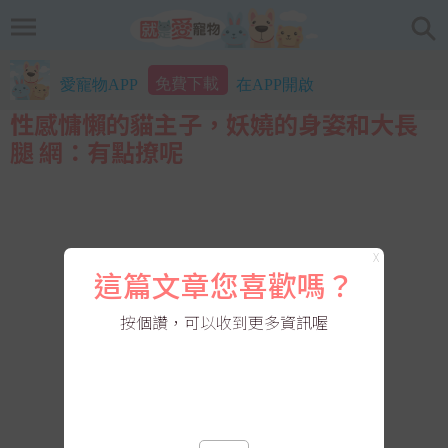
免費下載
愛寵物APP
在APP開啟
性感慵懶的貓主子，妖嬈的身姿和大長
腿 網：有點撩呢
X
這篇文章您喜歡嗎？
按個讚，可以收到更多資訊喔