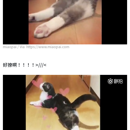
miaopai / Via https://www.miaopai.com
好撩啊！！！！>///<