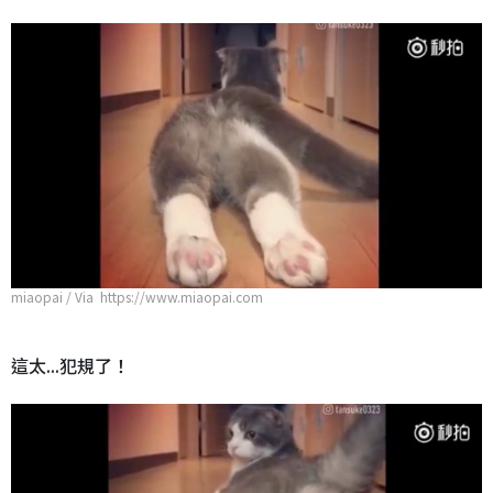
miaopai / Via https://www.miaopai.com
這太...犯規了！