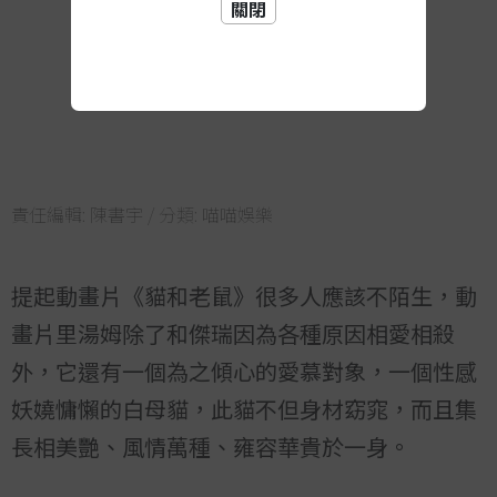
關閉
責任編輯:
陳書宇
/ 分類:
喵喵娛樂
提起動畫片《貓和老鼠》很多人應該不陌生，動
畫片里湯姆除了和傑瑞因為各種原因相愛相殺
外，它還有一個為之傾心的愛慕對象，一個性感
妖嬈慵懶的白母貓，此貓不但身材窈窕，而且集
長相美艷、風情萬種、雍容華貴於一身。