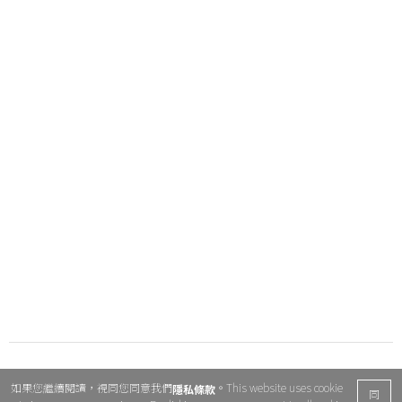
如果您繼續閱讀，視同您同意我們
。This website uses cookie
隱私條款
同