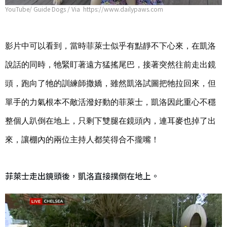
YouTube/ Guide Dogs / Via https://www.dailypaws.com
影片中可以看到，當時菲萊士似乎有點靜不下心來，在凱洛
說話的同時，牠緊盯著遠方猛搖尾巴，接著突然往前走出鏡
頭，跑向了牠的訓練師撒嬌，雖然凱洛試圖把牠拉回來，但
單手的力氣根本不敵活潑好動的菲萊士，凱洛因此重心不穩
整個人趴倒在地上，只剩下雙腿在鏡頭內，連耳麥也掉了出
來，讓棚內的兩位主持人都笑得合不攏嘴！
菲萊士走出鏡頭後，凱洛直接撲倒在地上。