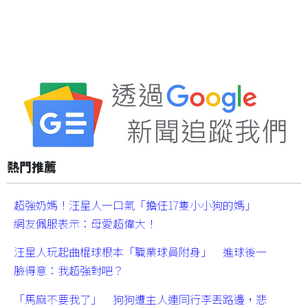
熱門推薦
超強奶媽！汪星人一口氣「擔任17隻小小狗的媽」
網友佩服表示：母愛超偉大！
汪星人玩起曲棍球根本「職業球員附身」 進球後一
臉得意：我超強對吧？
「馬麻不要我了」 狗狗遭主人連同行李丟路邊，悲