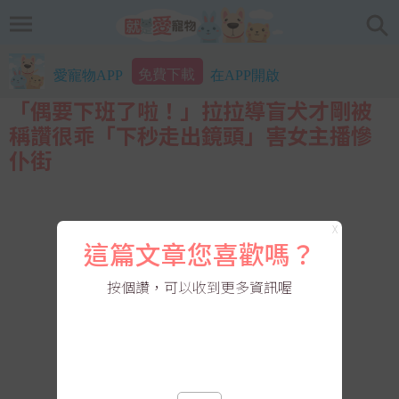
免費下載
愛寵物APP
在APP開啟
「偶要下班了啦！」拉拉導盲犬才剛被
稱讚很乖「下秒走出鏡頭」害女主播慘
仆街
X
這篇文章您喜歡嗎？
按個讚，可以收到更多資訊喔