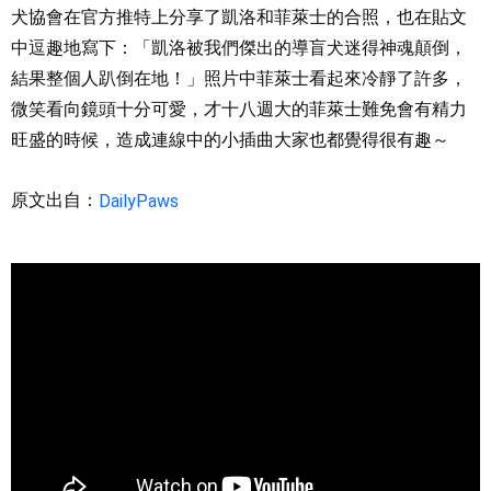
犬協會在官方推特上分享了凱洛和菲萊士的合照，也在貼文
中逗趣地寫下：「凱洛被我們傑出的導盲犬迷得神魂顛倒，
結果整個人趴倒在地！」照片中菲萊士看起來冷靜了許多，
微笑看向鏡頭十分可愛，才十八週大的菲萊士難免會有精力
旺盛的時候，造成連線中的小插曲大家也都覺得很有趣～
原文出自：
DailyPaws