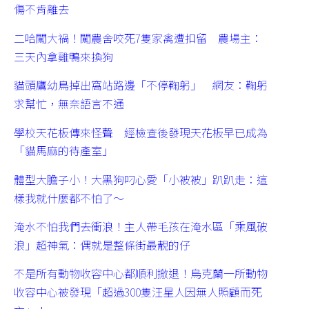
傷不肯離去
二哈闖大禍！闖農舍咬死7隻家禽遭扣留 農場主：
三天內拿雞鴨來換狗
貓頭鷹幼鳥掉出窩站路邊「不停鞠躬」 網友：鞠躬
求幫忙，無奈語言不通
學校天花板傳來怪聲 經檢查後發現天花板早已成為
「貓馬麻的待產室」
體型大膽子小！大黑狗叼心愛「小被被」趴趴走：這
樣我就什麼都不怕了～
淹水不怕我們去衝浪！主人帶毛孩在淹水區「乘風破
浪」超神氣：偶就是整條街最靚的仔
不是所有動物收容中心都順利撤退！烏克蘭一所動物
收容中心被發現「超過300隻汪星人因無人照顧而死