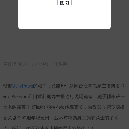
關閉
責任編輯:
Annie
/ 分類:
汪汪娛樂
根據
的報導，英國BBC新聞台晨間氣象主播凱洛 (C
DailyPaws
arol Kirkwood) 日前和棚內主播進行現場連線，她手裡牽著一
隻名叫菲萊士 (Flash) 的拉布拉多導盲犬，向觀眾介紹英國導
盲犬協會90週年紀念日，並不時稱讚身旁的菲萊士有多乖
巧、聽話，想不到連線小插曲馬上就發生了！