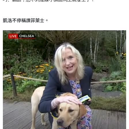
凱洛不停稱讚菲萊士。