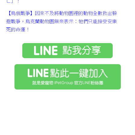
亡」！
【烏俄戰爭】因來不及將動物園裡的動物全數救出躲
避戰爭，烏克蘭動物園無奈表示：牠們只能接受安樂
死的命運！