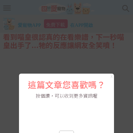
免費下載
愛寵物APP
在APP開啟
看到喵皇很認真的在看樂譜，下一秒喵
皇出手了...牠的反應讓網友全笑噴！
X
這篇文章您喜歡嗎？
按個讚，可以收到更多資訊喔