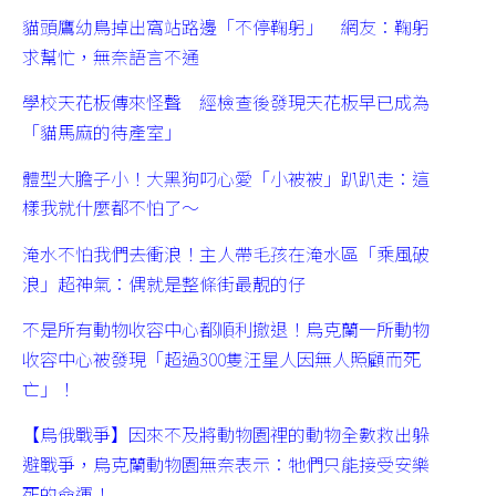
貓頭鷹幼鳥掉出窩站路邊「不停鞠躬」 網友：鞠躬
求幫忙，無奈語言不通
學校天花板傳來怪聲 經檢查後發現天花板早已成為
「貓馬麻的待產室」
體型大膽子小！大黑狗叼心愛「小被被」趴趴走：這
樣我就什麼都不怕了～
淹水不怕我們去衝浪！主人帶毛孩在淹水區「乘風破
浪」超神氣：偶就是整條街最靚的仔
不是所有動物收容中心都順利撤退！烏克蘭一所動物
收容中心被發現「超過300隻汪星人因無人照顧而死
亡」！
【烏俄戰爭】因來不及將動物園裡的動物全數救出躲
避戰爭，烏克蘭動物園無奈表示：牠們只能接受安樂
死的命運！