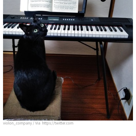
violon_company / Via https://twitter.com