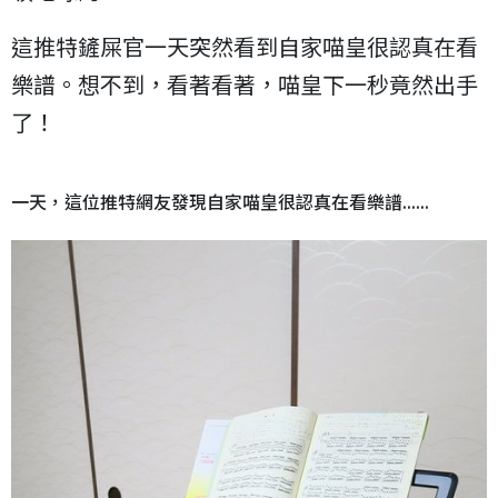
這推特鏟屎官一天突然看到自家喵皇很認真在看
樂譜。想不到，看著看著，喵皇下一秒竟然出手
了！
一天，這位推特網友發現自家喵皇很認真在看樂譜......