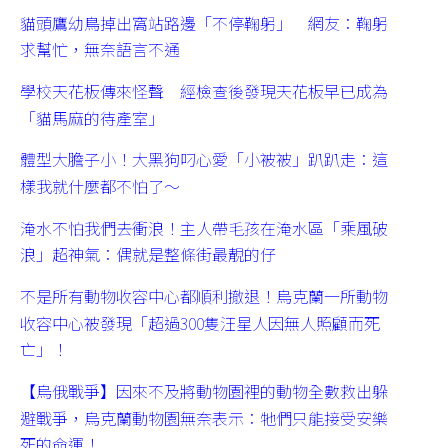
貓頭鷹幼鳥掉出窩站路邊「不停鞠躬」 網友：鞠躬
求幫忙，無奈語言不通
學校天花板傳來怪聲 經檢查後發現天花板早已成為
「貓馬麻的待產室」
體型大膽子小！大黑狗叼心愛「小被被」趴趴走：這
樣我就什麼都不怕了～
淹水不怕我們去衝浪！主人帶毛孩在淹水區「乘風破
浪」超神氣：偶就是整條街最靚的仔
不是所有動物收容中心都順利撤退！烏克蘭一所動物
收容中心被發現「超過300隻汪星人因無人照顧而死
亡」！
【烏俄戰爭】因來不及將動物園裡的動物全數救出躲
避戰爭，烏克蘭動物園無奈表示：牠們只能接受安樂
死的命運！