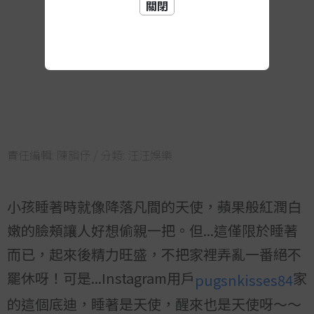
關閉
責任編輯:
陳韻伃
/ 分類:
汪汪娛樂
小孩睡著時就像降落凡間的天使，蘋果般紅潤白
嫩的臉頰讓人好想偷親一把。但...這僅限於睡著
而已，起來後精力旺盛，不把家裡弄亂一番絕不
罷休呀！可是...Instagram用戶
家
pugsnkisses84
的這個底迪，睡著是天使，醒來也是天使呀～～