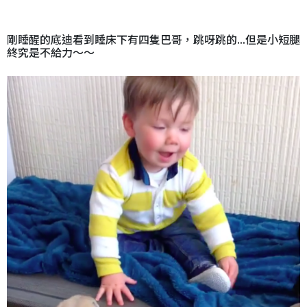
剛睡醒的底迪看到睡床下有四隻巴哥，跳呀跳的...但是小短腿
終究是不給力～～