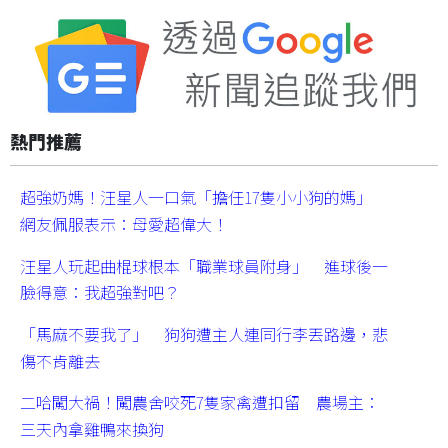
熱門推薦
超強奶媽！汪星人一口氣「擔任17隻小小狗的媽」
網友佩服表示：母愛超偉大！
汪星人玩起曲棍球根本「職業球員附身」 進球後一
臉得意：我超強對吧？
「馬麻不要我了」 狗狗遭主人連同行李丟路邊，悲
傷不肯離去
二哈闖大禍！闖農舍咬死7隻家禽遭扣留 農場主：
三天內拿雞鴨來換狗