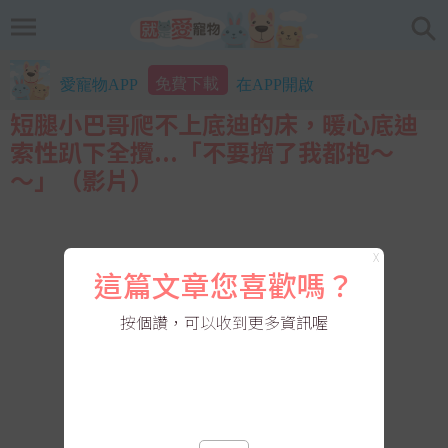
免費下載
愛寵物APP
在APP開啟
短腿小巴哥爬不上底迪的床，暖心底迪
索性趴下全攬...「不要擠了我都抱～
～」（影片）
X
這篇文章您喜歡嗎？
按個讚，可以收到更多資訊喔