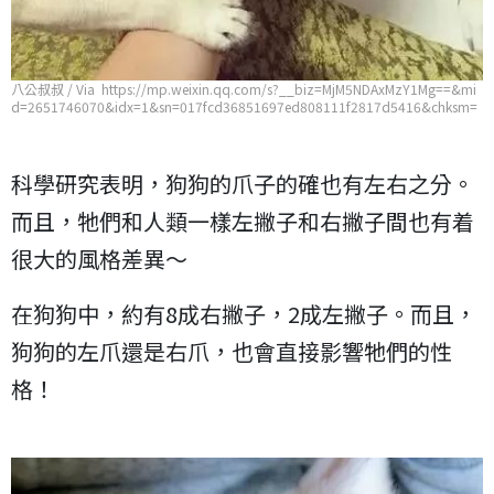
八公叔叔 / Via https://mp.weixin.qq.com/s?__biz=MjM5NDAxMzY1Mg==&mi
d=2651746070&idx=1&sn=017fcd36851697ed808111f2817d5416&chksm=
bd7487ad8a030ebbe756a88a58016804b6020c8194140fb2e9a630eefa22e8
0dae52cfeb7077
科學研究表明，狗狗的爪子的確也有左右之分。
而且，牠們和人類一樣左撇子和右撇子間也有着
很大的風格差異～
在狗狗中，約有8成右撇子，2成左撇子。而且，
狗狗的左爪還是右爪，也會直接影響牠們的性
格！