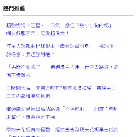
熱門推薦
超強奶媽！汪星人一口氣「擔任17隻小小狗的媽」
網友佩服表示：母愛超偉大！
汪星人玩起曲棍球根本「職業球員附身」 進球後一
臉得意：我超強對吧？
「馬麻不要我了」 狗狗遭主人連同行李丟路邊，悲
傷不肯離去
二哈闖大禍！闖農舍咬死7隻家禽遭扣留 農場主：
三天內拿雞鴨來換狗
貓頭鷹幼鳥掉出窩站路邊「不停鞠躬」 網友：鞠躬
求幫忙，無奈語言不通
學校天花板傳來怪聲 經檢查後發現天花板早已成為