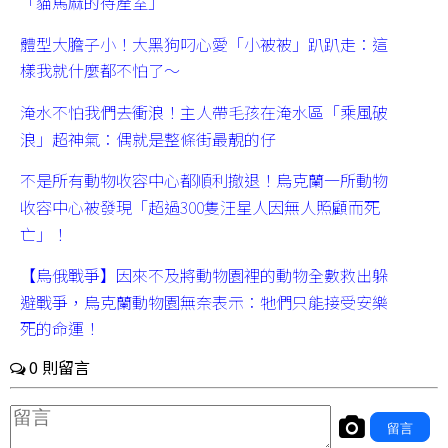
「貓馬麻的待產室」
體型大膽子小！大黑狗叼心愛「小被被」趴趴走：這
樣我就什麼都不怕了～
淹水不怕我們去衝浪！主人帶毛孩在淹水區「乘風破
浪」超神氣：偶就是整條街最靚的仔
不是所有動物收容中心都順利撤退！烏克蘭一所動物
收容中心被發現「超過300隻汪星人因無人照顧而死
亡」！
【烏俄戰爭】因來不及將動物園裡的動物全數救出躲
避戰爭，烏克蘭動物園無奈表示：牠們只能接受安樂
死的命運！