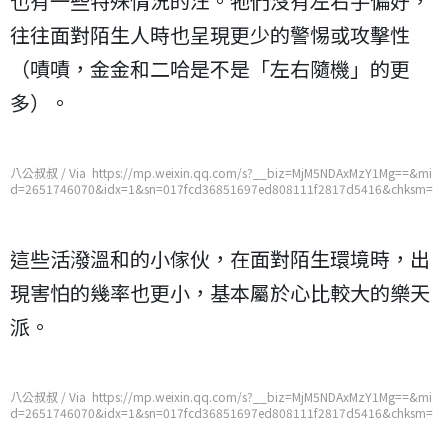
也有一些特殊情況的汪。牠們沒有左右手偏好，
往往面對陌生人時也呈現更少的警惕或攻擊性
（嘖嘖，金金和二哈是不是「左右隨機」的更
多）。
八公叔叔 / Via https://mp.weixin.qq.com/s?__biz=MjM5NDAxMzY1Mg==&mi
d=2651746070&idx=1&sn=017fcd36851697ed808111f2817d5416&chksm=
bd7487ad8a030ebbe756a88a58016804b6020c8194140fb2e9a630eefa22e8
0dae52cfeb7077
這些活潑溫和的小傢伙，在面對陌生環境時，出
現害怕的幾率也更小，基本屬於心比較大的樂天
派。
八公叔叔 / Via https://mp.weixin.qq.com/s?__biz=MjM5NDAxMzY1Mg==&mi
d=2651746070&idx=1&sn=017fcd36851697ed808111f2817d5416&chksm=
bd7487ad8a030ebbe756a88a58016804b6020c8194140fb2e9a630eefa22e8
0dae52cfeb7077