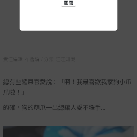
關閉
責任編輯:
布魯編
/ 分類:
汪汪知識
總有些鏟屎官愛說：「啊！我最喜歡我家狗小爪
爪啦！」
的確，狗的萌爪一出總讓人愛不釋手...