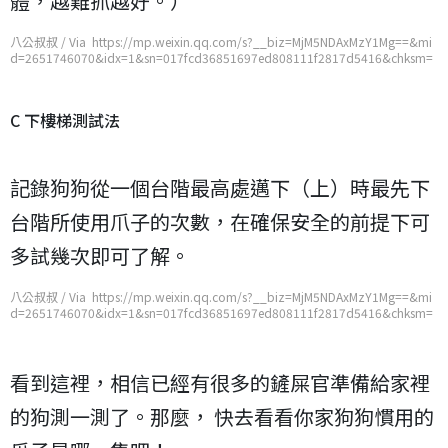
體，越難抓越好。）
八公叔叔 / Via https://mp.weixin.qq.com/s?__biz=MjM5NDAxMzY1Mg==&mi
d=2651746070&idx=1&sn=017fcd36851697ed808111f2817d5416&chksm=
bd7487ad8a030ebbe756a88a58016804b6020c8194140fb2e9a630eefa22e8
0dae52cfeb7077
C 下樓梯測試法
記錄狗狗從一個台階最高處邁下（上）時最先下
台階所使用爪子的次數，在確保安全的前提下可
多試幾次即可了解。
八公叔叔 / Via https://mp.weixin.qq.com/s?__biz=MjM5NDAxMzY1Mg==&mi
d=2651746070&idx=1&sn=017fcd36851697ed808111f2817d5416&chksm=
bd7487ad8a030ebbe756a88a58016804b6020c8194140fb2e9a630eefa22e8
0dae52cfeb7077
看到這裡，相信已經有很多的鏟屎官準備給家裡
的狗測一測了。那麼， 快去看看你家狗狗慣用的