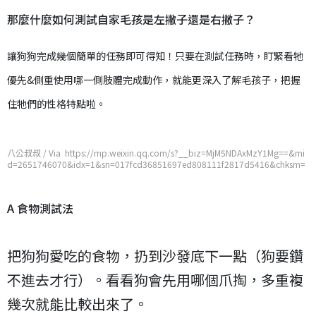
那麼什麼如何測試自家毛孩是左撇子還是右撇子？
讓狗狗完成幾個簡單的任務即可得知！只要在測試任務時，盯緊看牠
優先&側重使用哪一側肢體完成動作，就能更深入了解毛孩子，把握
住牠們的性格特點啦。
八公叔叔 / Via https://mp.weixin.qq.com/s?__biz=MjM5NDAxMzY1Mg==&mi
d=2651746070&idx=1&sn=017fcd36851697ed808111f2817d5416&chksm=
bd7487ad8a030ebbe756a88a58016804b6020c8194140fb2e9a630eefa22e8
0dae52cfeb7077
A 食物測試法
把狗狗愛吃的食物，扔到沙發底下一點（狗要鑽
不進去才行）。看看狗會先用哪個爪掏，多重複
幾次就能比較出來了。