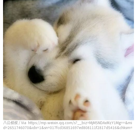
八公叔叔 / Via https://mp.weixin.qq.com/s?__biz=MjM5NDAxMzY1Mg==&mi
d=2651746070&idx=1&sn=017fcd36851697ed808111f2817d5416&chksm=
bd7487ad8a030ebbe756a88a58016804b6020c8194140fb2e9a630eefa22e8