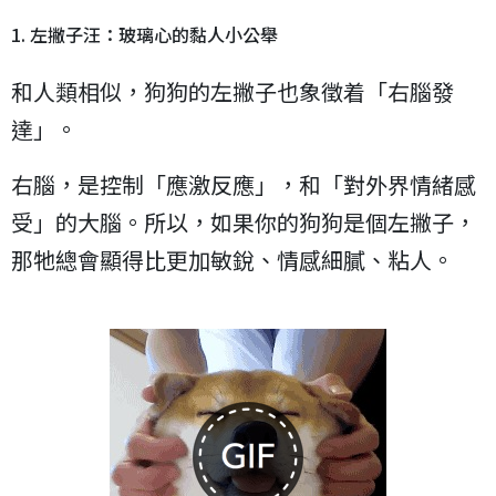
0dae52cfeb7077
1. 左撇子汪：玻璃心的黏人小公舉
和人類相似，狗狗的左撇子也象徵着「右腦發
達」。
右腦，是控制「應激反應」，和「對外界情緒感
受」的大腦。所以，如果你的狗狗是個左撇子，
那牠總會顯得比更加敏銳、情感細膩、粘人。