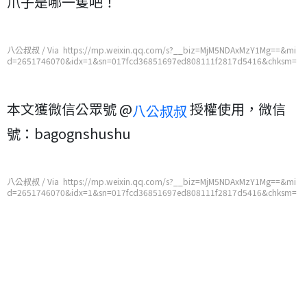
爪子是哪一隻吧！
八公叔叔 / Via https://mp.weixin.qq.com/s?__biz=MjM5NDAxMzY1Mg==&mi
d=2651746070&idx=1&sn=017fcd36851697ed808111f2817d5416&chksm=
bd7487ad8a030ebbe756a88a58016804b6020c8194140fb2e9a630eefa22e8
0dae52cfeb7077
本文獲微信公眾號 @
授權使用，微信
八公叔叔
號：bagognshushu
八公叔叔 / Via https://mp.weixin.qq.com/s?__biz=MjM5NDAxMzY1Mg==&mi
d=2651746070&idx=1&sn=017fcd36851697ed808111f2817d5416&chksm=
bd7487ad8a030ebbe756a88a58016804b6020c8194140fb2e9a630eefa22e8
0dae52cfeb7077