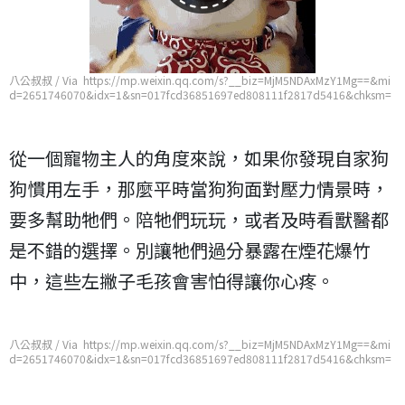
八公叔叔 / Via https://mp.weixin.qq.com/s?__biz=MjM5NDAxMzY1Mg==&mi
d=2651746070&idx=1&sn=017fcd36851697ed808111f2817d5416&chksm=
bd7487ad8a030ebbe756a88a58016804b6020c8194140fb2e9a630eefa22e8
0dae52cfeb7077
從一個寵物主人的角度來說，如果你發現自家狗
狗慣用左手，那麼平時當狗狗面對壓力情景時，
要多幫助牠們。陪牠們玩玩，或者及時看獸醫都
是不錯的選擇。別讓牠們過分暴露在煙花爆竹
中，這些左撇子毛孩會害怕得讓你心疼。
八公叔叔 / Via https://mp.weixin.qq.com/s?__biz=MjM5NDAxMzY1Mg==&mi
d=2651746070&idx=1&sn=017fcd36851697ed808111f2817d5416&chksm=
bd7487ad8a030ebbe756a88a58016804b6020c8194140fb2e9a630eefa22e8
0dae52cfeb7077