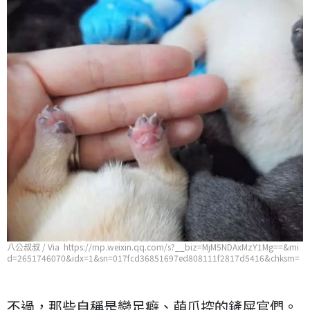
八公叔叔 / Via https://mp.weixin.qq.com/s?__biz=MjM5NDAxMzY1Mg==&mi
d=2651746070&idx=1&sn=017fcd36851697ed808111f2817d5416&chksm=
bd7487ad8a030ebbe756a88a58016804b6020c8194140fb2e9a630eefa22e8
0dae52cfeb7077
不過，那些自稱是戀足癖、萌爪控的鏟屎官們。