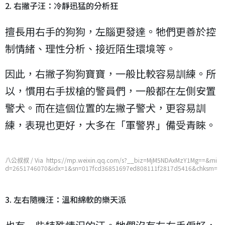
2. 右撇子汪：冷靜迅猛的分析狂
擅長用右手的狗狗，左腦更發達。牠們更善於控
制情緒、理性分析、接近陌生環境等。
因此，右撇子狗狗寶寶，一般比較容易訓練。所
以，慣用右手拔槍的警員們，一般都在左側安置
警犬。而在這個位置的左撇子警犬，更容易訓
練，表現也更好，大多在「軍警界」備受青睞。
八公叔叔 / Via https://mp.weixin.qq.com/s?__biz=MjM5NDAxMzY1Mg==&mi
d=2651746070&idx=1&sn=017fcd36851697ed808111f2817d5416&chksm=
bd7487ad8a030ebbe756a88a58016804b6020c8194140fb2e9a630eefa22e8
0dae52cfeb7077
3. 左右隨機汪：溫和綿軟的樂天派