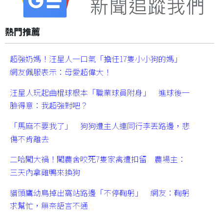
熱門推薦
超強奶媽！汪星人一口氣「擔任17隻小小狗的媽」
網友佩服表示：母愛超偉大！
汪星人玩起曲棍球根本「職業球員附身」 進球後一
臉得意：我超強對吧？
「馬麻不要我了」 狗狗遭主人連同行李丟路邊，悲
傷不肯離去
二哈闖大禍！闖農舍咬死7隻家禽遭扣留 農場主：
三天內拿雞鴨來換狗
貓頭鷹幼鳥掉出窩站路邊「不停鞠躬」 網友：鞠躬
求幫忙，無奈語言不通