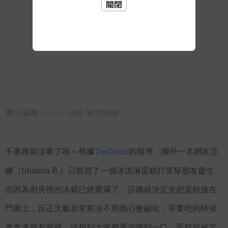
關閉
責任編輯:
Annie
/ 分類:
鼠兔娛樂
不要再裝沒事了啦～根據
的報導，國外一名網友莎
TheDodo
娜（Shanna B.）日前買了一個冰淇淋蛋糕打算幫朋友慶生，
但因為廚房裡的冰箱已經塞滿了，莎娜就決定先把蛋糕放在
門廊上，反正天氣非常寒冷不用擔心會融化，等要吃的時候
再拿進朋友家裡，沒想到大家都還沒嚐到一口，蛋糕就被某