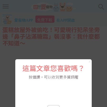
免費下載
愛寵物APP
在APP開啟
蛋糕放屋外被偷吃！可愛現行犯呆坐旁
邊「鼻子沾滿糖霜」裝沒事：我什麼都
不知道～
X
這篇文章您喜歡嗎？
按個讚，可以收到更多資訊喔