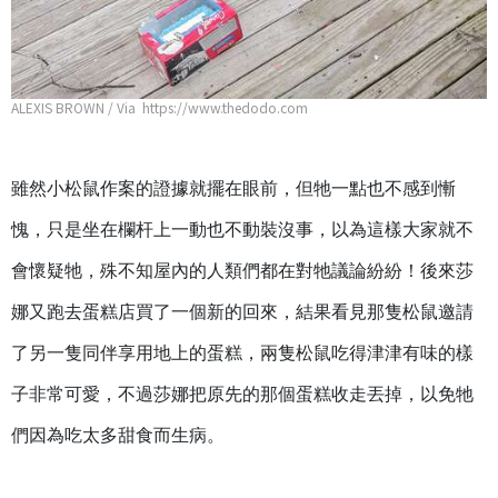
ALEXIS BROWN / Via https://www.thedodo.com
雖然小松鼠作案的證據就擺在眼前，但牠一點也不感到慚
愧，只是坐在欄杆上一動也不動裝沒事，以為這樣大家就不
會懷疑牠，殊不知屋內的人類們都在對牠議論紛紛！後來莎
娜又跑去蛋糕店買了一個新的回來，結果看見那隻松鼠邀請
了另一隻同伴享用地上的蛋糕，兩隻松鼠吃得津津有味的樣
子非常可愛，不過莎娜把原先的那個蛋糕收走丟掉，以免牠
們因為吃太多甜食而生病。