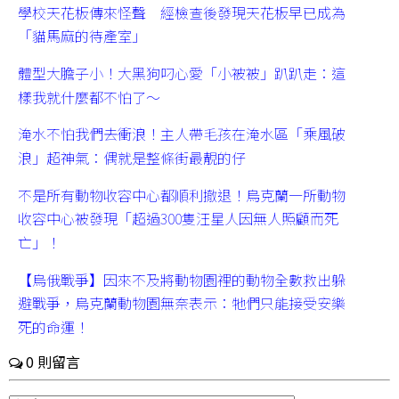
學校天花板傳來怪聲 經檢查後發現天花板早已成為
「貓馬麻的待產室」
體型大膽子小！大黑狗叼心愛「小被被」趴趴走：這
樣我就什麼都不怕了～
淹水不怕我們去衝浪！主人帶毛孩在淹水區「乘風破
浪」超神氣：偶就是整條街最靚的仔
不是所有動物收容中心都順利撤退！烏克蘭一所動物
收容中心被發現「超過300隻汪星人因無人照顧而死
亡」！
【烏俄戰爭】因來不及將動物園裡的動物全數救出躲
避戰爭，烏克蘭動物園無奈表示：牠們只能接受安樂
死的命運！