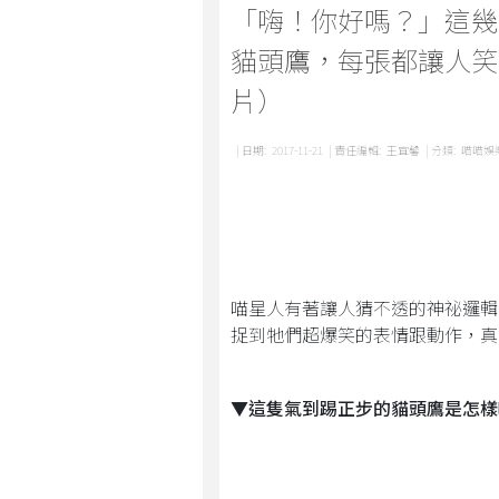
「嗨！你好嗎？」這幾
貓頭鷹，每張都讓人笑
片）
| 日期:
2017-11-21
| 責任編輯:
王宜馨
| 分類:
喵喵娛
喵星人有著讓人猜不透的神祕邏輯
捉到牠們超爆笑的表情跟動作，真
▼這隻氣到踢正步的貓頭鷹是怎樣