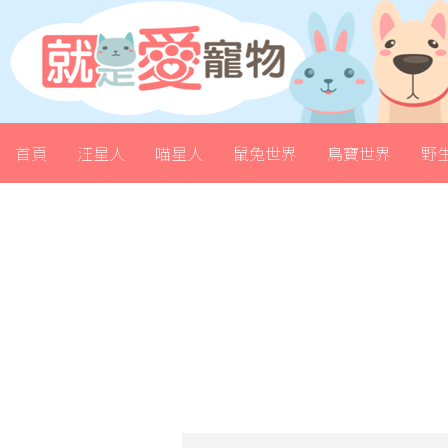
首頁
汪星人
喵星人
鼠兔世界
鳥寶世界
野