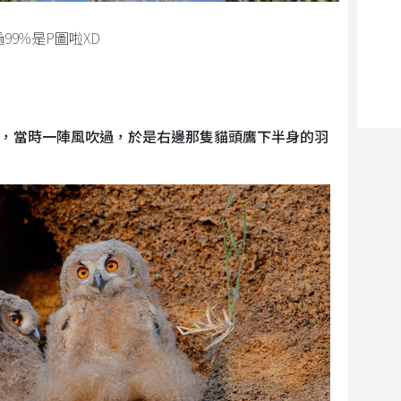
99%是P圖啦XD
，當時一陣風吹過，於是右邊那隻貓頭鷹下半身的羽