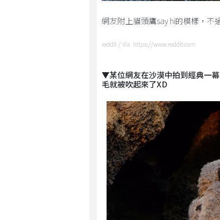
網友附上貓頭鷹say hi的模樣，不過
reddit / Via https://www.reddit.com
▼某位網友在沙漠中拍到經典一幕
毛就被吹起來了XD