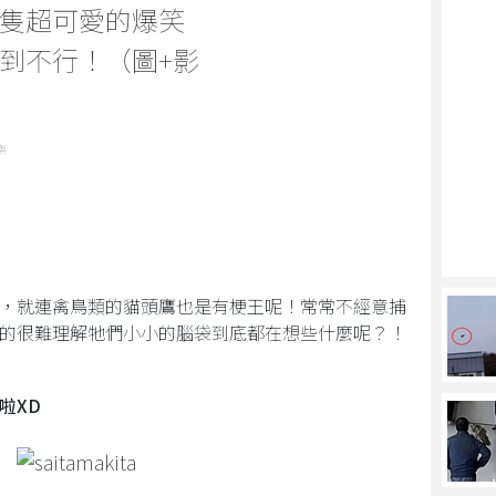
隻超可愛的爆笑
到不行！（圖+影
樂
，就連禽鳥類的貓頭鷹也是有梗王呢！常常不經意捕
的很難理解牠們小小的腦袋到底都在想些什麼呢？！
啦XD