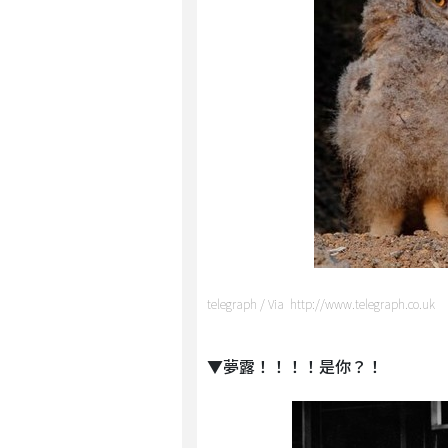
telegraph / Via http://www.telegraph.co.uk
▼夢露！！！！是你？！