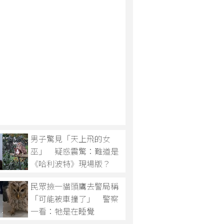
男子驚見「天上飛的女
巫」 疑惑震驚：難道是
《哈利波特》現場版？
民眾撿一貓頭鷹去警局稱
「可能被車撞了」 警察
一看：牠是在睡覺