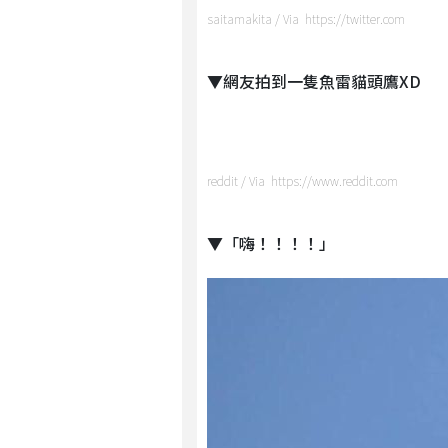
saitamakita / Via https://twitter.com
▼網友拍到一隻魚雷貓頭鷹XD
reddit / Via https://www.reddit.com
▼「嗨！！！！」