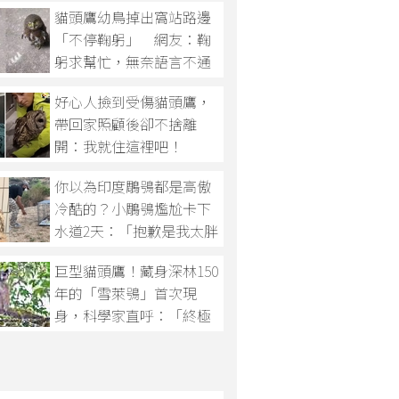
貓頭鷹幼鳥掉出窩站路邊
「不停鞠躬」 網友：鞠
躬求幫忙，無奈語言不通
好心人撿到受傷貓頭鷹，
帶回家照顧後卻不捨離
開：我就住這裡吧！
你以為印度鵰鴞都是高傲
冷酷的？小鵰鴞尷尬卡下
水道2天：「抱歉是我太胖
了」
巨型貓頭鷹！藏身深林150
年的「雪萊鴞」首次現
身，科學家直呼：「終極
聖物」