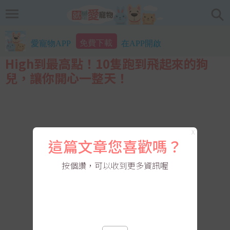
免費下載
愛寵物APP
在APP開啟
High到最高點！10隻跑到飛起來的狗
兒，讓你開心一整天！
X
這篇文章您喜歡嗎？
按個讚，可以收到更多資訊喔