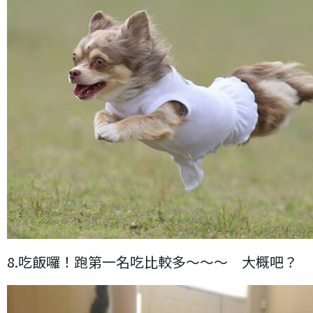
8.吃飯囉！跑第一名吃比較多～～～ 大概吧？