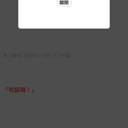
關閉
責任編輯:
潘鈺綺
/ 分類:
汪汪新聞
「吃飯囉！」