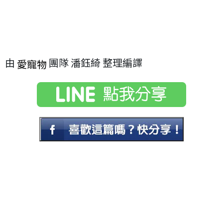
由
團隊 潘鈺綺 整理編譯
愛寵物