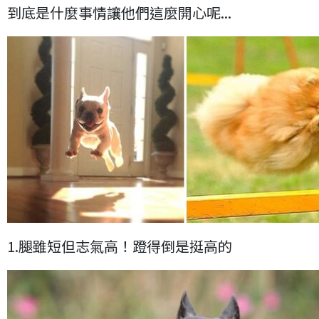
到底是什麼事情讓他們這麼開心呢...
1.腿雖短但志氣高！蹬得倒是挺高的