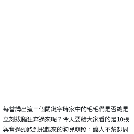
每當講出這三個關鍵字時家中的毛毛們是否總是
立刻拔腿狂奔過來呢？今天要給大家看的是10張
興奮過頭跑到飛起來的狗兒萌照，讓人不禁想問