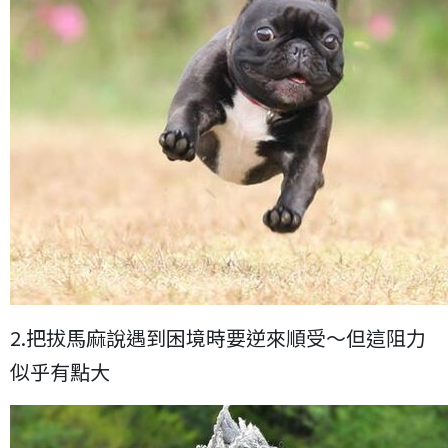
2.把拔馬麻說遇到困境時要逆來順受～但這阻力
似乎有點大