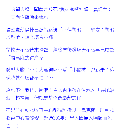
二哈闖大禍！闖農舍咬死7隻家禽遭扣留 農場主：
三天內拿雞鴨來換狗
貓頭鷹幼鳥掉出窩站路邊「不停鞠躬」 網友：鞠躬
求幫忙，無奈語言不通
學校天花板傳來怪聲 經檢查後發現天花板早已成為
「貓馬麻的待產室」
體型大膽子小！大黑狗叼心愛「小被被」趴趴走：這
樣我就什麼都不怕了～
淹水不怕我們去衝浪！主人帶毛孩在淹水區「乘風破
浪」超神氣：偶就是整條街最靚的仔
不是所有動物收容中心都順利撤退！烏克蘭一所動物
收容中心被發現「超過300隻汪星人因無人照顧而死
亡」！