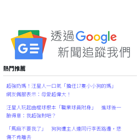
熱門推薦
超強奶媽！汪星人一口氣「擔任17隻小小狗的媽」
網友佩服表示：母愛超偉大！
汪星人玩起曲棍球根本「職業球員附身」 進球後一
臉得意：我超強對吧？
「馬麻不要我了」 狗狗遭主人連同行李丟路邊，悲
傷不肯離去