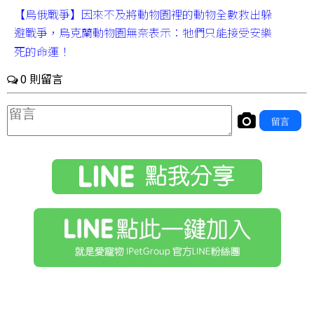
【烏俄戰爭】因來不及將動物園裡的動物全數救出躲
避戰爭，烏克蘭動物園無奈表示：牠們只能接受安樂
死的命運！