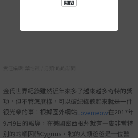
關閉
責任編輯:
葉怡箴
/ 分類:
喵喵新聞
金氏世界紀錄雖然近年來多了越來越多奇特的獎
項，但不管怎麼樣，可以破紀錄聽起來就是一件
很光榮的事！根據國外網站
在2017年
Lovemeow
9月9日的報導，在美國密西根州就有一隻非常特
別的的緬因貓Cygnus，牠的人類爸爸是一位醫