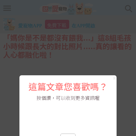
免費下載
愛寵物APP
在APP開啟
「媽你是不是都沒有餵我...」這8組毛孩
小時候跟長大的對比照片.....真的讓看的
人心都融化啦！
X
這篇文章您喜歡嗎？
按個讚，可以收到更多資訊喔