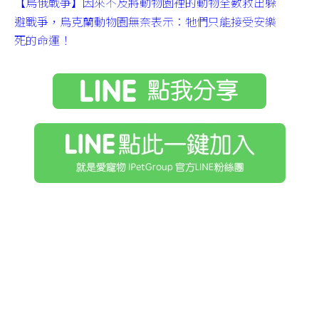
【烏俄戰爭】因來不及將動物園裡的動物全數救出躲
避戰爭，烏克蘭動物園無奈表示：牠們只能接受安樂
死的命運！