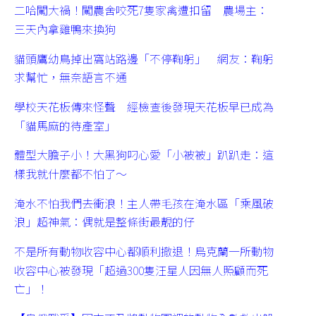
二哈闖大禍！闖農舍咬死7隻家禽遭扣留 農場主：
三天內拿雞鴨來換狗
貓頭鷹幼鳥掉出窩站路邊「不停鞠躬」 網友：鞠躬
求幫忙，無奈語言不通
學校天花板傳來怪聲 經檢查後發現天花板早已成為
「貓馬麻的待產室」
體型大膽子小！大黑狗叼心愛「小被被」趴趴走：這
樣我就什麼都不怕了～
淹水不怕我們去衝浪！主人帶毛孩在淹水區「乘風破
浪」超神氣：偶就是整條街最靚的仔
不是所有動物收容中心都順利撤退！烏克蘭一所動物
收容中心被發現「超過300隻汪星人因無人照顧而死
亡」！