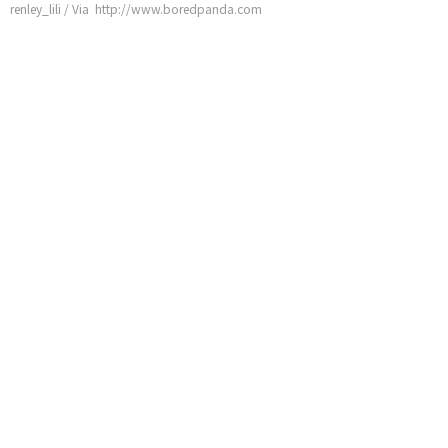
renley_lili / Via http://www.boredpanda.com