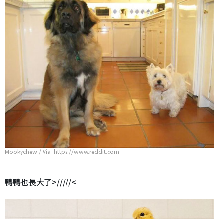
Mookychew / Via https://www.reddit.com
鴨鴨也長大了>/////<