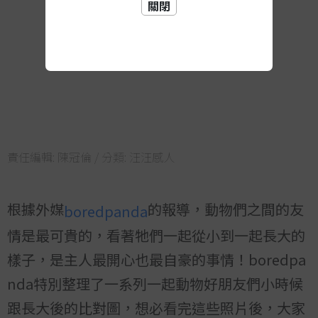
關閉
責任編輯:
陳冠倫
/ 分類:
汪汪感人
根據外媒
的報導，動物們之間的友
boredpanda
情是最可貴的，看著牠們一起從小到一起長大的
樣子，是主人最開心也最自豪的事情！boredpa
nda特別整理了一系列一起動物好朋友們小時候
跟長大後的比對圖，想必看完這些照片後，大家