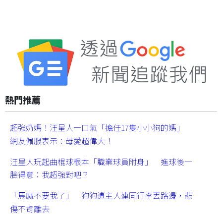
熱門推薦
超強奶媽！汪星人一口氣「擔任17隻小小狗的媽」
網友佩服表示：母愛超偉大！
汪星人玩起曲棍球根本「職業球員附身」 進球後一
臉得意：我超強對吧？
「馬麻不要我了」 狗狗遭主人連同行李丟路邊，悲
傷不肯離去