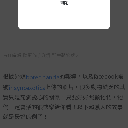
關閉
責任編輯:
陳冠倫
/ 分類:
野生動物感人
根據外媒
的報導，以及facebook帳
boredpanda
號
上傳的照片，很多動物缺乏的其
insyncexotics
實只是充滿愛心的關懷，只要好好照顧牠們，牠
們一定會活的很快樂給你看！以下超感人的故事
就是最好的例子！