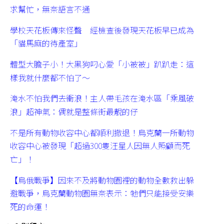
求幫忙，無奈語言不通
學校天花板傳來怪聲 經檢查後發現天花板早已成為
「貓馬麻的待產室」
體型大膽子小！大黑狗叼心愛「小被被」趴趴走：這
樣我就什麼都不怕了～
淹水不怕我們去衝浪！主人帶毛孩在淹水區「乘風破
浪」超神氣：偶就是整條街最靚的仔
不是所有動物收容中心都順利撤退！烏克蘭一所動物
收容中心被發現「超過300隻汪星人因無人照顧而死
亡」！
【烏俄戰爭】因來不及將動物園裡的動物全數救出躲
避戰爭，烏克蘭動物園無奈表示：牠們只能接受安樂
死的命運！