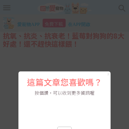
免費下載
愛寵物APP
在APP開啟
抗氧、抗炎、抗衰老！藍莓對狗狗的8大
好處！還不趕快這樣餵！
X
這篇文章您喜歡嗎？
按個讚，可以收到更多資訊喔