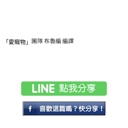
團隊 布魯編 編譯
「愛寵物」